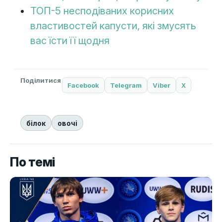
ТОП-5 несподіваних корисних
властивостей капусти, які змусять
вас їсти її щодня
Поділитися
Facebook
Telegram
Viber
X
білок
овочі
По темі