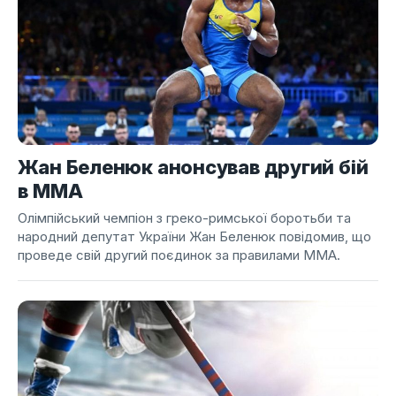
Жан Беленюк анонсував другий бій
в ММА
Олімпійський чемпіон з греко-римської боротьби та
народний депутат України Жан Беленюк повідомив, що
проведе свій другий поєдинок за правилами ММА.