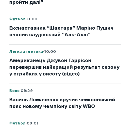
пройти далі”
Футбол
·
11:00
Екснаставник “Шахтаря” Маріно Пушич
очолив саудівський “Аль-Ахлі”
Легка атлетика
·
10:00
Американець Джувон Гаррісон
перевершив найкращий результат сезону
у стрибках у висоту (відео)
Бокс
·
09:29
Василь Ломаченко вручив чемпіонський
пояс новому чемпіону світу WBO
Футбол
·
09:01