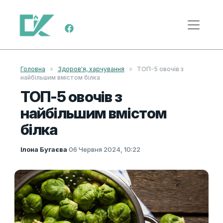
Skip to content
Main Navigation
Головна
»
Здоров'я, харчування
»
ТОП-5 овочів з
найбільшим вмістом білка
ТОП-5 овочів з
найбільшим вмістом
білка
Ілона Бугаєва
·
06 Червня 2024, 10:22