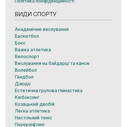
Політика конфіденційності
ВИДИ СПОРТУ
Академічне веслування
Баскетбол
Бокс
Важка атлетика
Велоспорт
Веслування на байдарці та каное
Волейбол
Гандбол
Дзюдо
Естетична групова гімнастика
Кікбоксинг
Козацький двобій
Легка атлетика
Настільний теніс
Пауерліфтинг