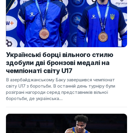
Українські борці вільного стилю
здобули дві бронзові медалі на
чемпіонаті світу U17
В азербайджанському Баку завершився чемпіонат
світу U17 з боротьби. В останній день турніру були
розіграні нагороди серед представників вільної
боротьби, де українська...