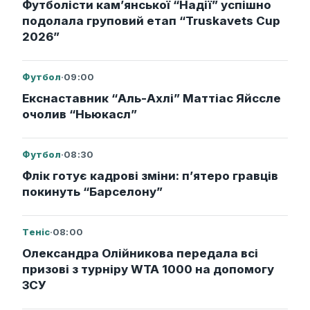
Футболісти кам’янської “Надії” успішно
подолала груповий етап “Truskavets Cup
2026”
Футбол
·
09:00
Екснаставник “Аль-Ахлі” Маттіас Яйссле
очолив “Ньюкасл”
Футбол
·
08:30
Флік готує кадрові зміни: п’ятеро гравців
покинуть “Барселону”
Теніс
·
08:00
Олександра Олійникова передала всі
призові з турніру WTA 1000 на допомогу
ЗСУ