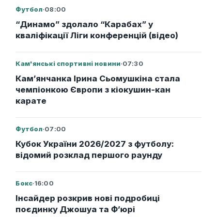
Футбол
·
08:00
“Динамо” здолало “Карабах” у
кваліфікації Ліги конференцій (відео)
Кам'янські спортивні новини
·
07:30
Кам’янчанка Ірина Сьомушкіна стала
чемпіонкою Європи з кіокушин-кан
карате
Футбол
·
07:00
Кубок України 2026/2027 з футболу:
відомий розклад першого раунду
Бокс
·
16:00
Інсайдер розкрив нові подробиці
поєдинку Джошуа та Ф’юрі