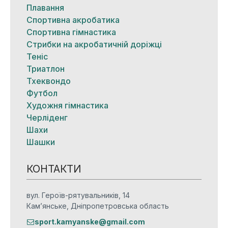
Плавання
Спортивна акробатика
Спортивна гімнастика
Стрибки на акробатичній доріжці
Теніс
Триатлон
Тхеквондо
Футбол
Художня гімнастика
Черліденг
Шахи
Шашки
КОНТАКТИ
вул. Героїв-рятувальників, 14
Кам’янське, Дніпропетровська область
sport.kamyanske@gmail.com