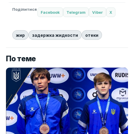
Поділитися
Facebook
Telegram
Viber
X
жир
задержка жидкости
отеки
По теме