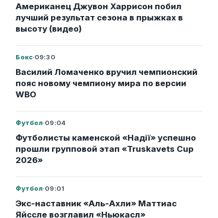
Американец Джувон Харрисон побил
лучший результат сезона в прыжках в
высоту (видео)
Бокс
·
09:30
Василий Ломаченко вручил чемпионский
пояс новому чемпиону мира по версии
WBO
Футбол
·
09:04
Футболисты каменской «Надії» успешно
прошли групповой этап «Truskavets Cup
2026»
Футбол
·
09:01
Экс-наставник «Аль-Ахли» Маттиас
Яйссле возглавил «Ньюкасл»