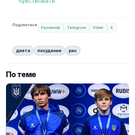
чувствовать
Поділитися
Facebook
Telegram
Viber
X
диета
похудение
рис
По теме