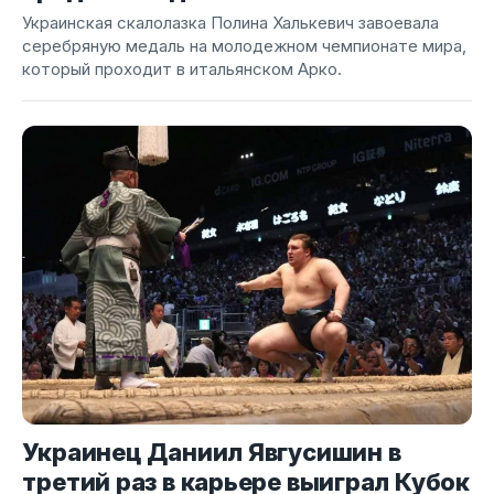
Украинская скалолазка Полина Халькевич завоевала
серебряную медаль на молодежном чемпионате мира,
который проходит в итальянском Арко.
Украинец Даниил Явгусишин в
третий раз в карьере выиграл Кубок