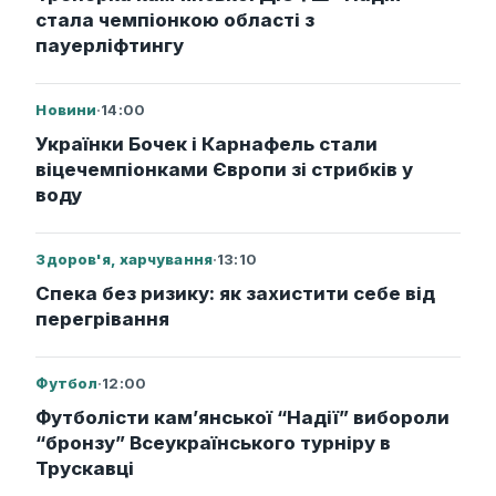
стала чемпіонкою області з
пауерліфтингу
Новини
·
14:00
Українки Бочек і Карнафель стали
віцечемпіонками Європи зі стрибків у
воду
Здоров'я, харчування
·
13:10
Спека без ризику: як захистити себе від
перегрівання
Футбол
·
12:00
Футболісти кам’янської “Надії” вибороли
“бронзу” Всеукраїнського турніру в
Трускавці