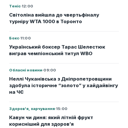
Теніс
·
12:00
Світоліна вийшла до чвертьфіналу
турніру WTA 1000 в Торонто
Бокс
·
11:00
Український боксер Тарас Шелестюк
виграв чемпіонський титул WBO
Обласні новини
·
09:00
Неллі Чуканівська з Дніпропетровщини
здобула історичне “золото” у хайдайвінгу
на ЧЄ
Здоров'я, харчування
·
15:00
Кавун чи диня: який літній фрукт
корисніший для здоров’я