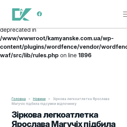
Deprecated
: preg_replace(): Passing null to
Main Navigation
parameter #3 ($subject) of type array|string is
deprecated in
/www/wwwroot/kamyanske.com.ua/wp-
content/plugins/wordfence/vendor/wordfen
waf/src/lib/rules.php
on line
1896
Skip to content
Головна
»
Новини
»
Зіркова легкоатлетка Ярослава
Магучіх підбила підсумки відпочинку
Зіркова легкоатлетка
Ярослава Магучіх підбила