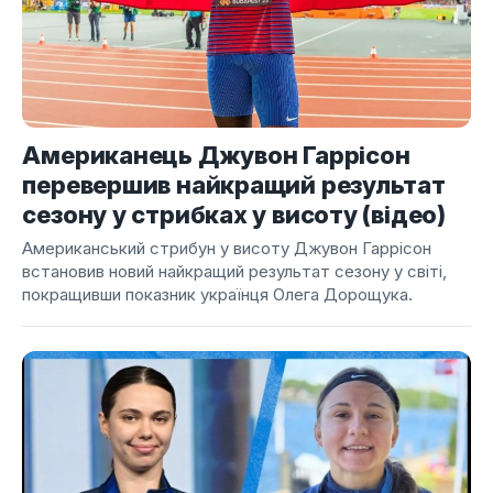
Американець Джувон Гаррісон
перевершив найкращий результат
сезону у стрибках у висоту (відео)
Американський стрибун у висоту Джувон Гаррісон
встановив новий найкращий результат сезону у світі,
покращивши показник українця Олега Дорощука.