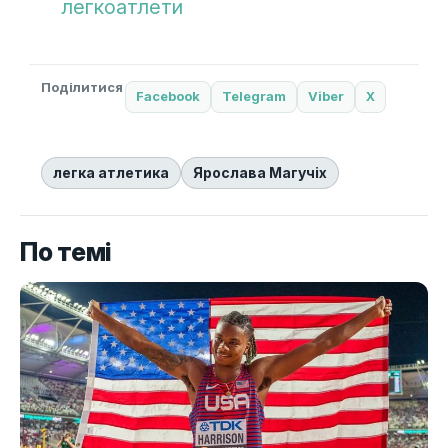
легкоатлети
Поділитися
Facebook
Telegram
Viber
X
легка атлетика
Ярослава Магучіх
По темі