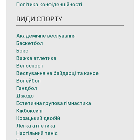
Політика конфіденційності
ВИДИ СПОРТУ
Академічне веслування
Баскетбол
Бокс
Важка атлетика
Велоспорт
Веслування на байдарці та каное
Волейбол
Гандбол
Дзюдо
Естетична групова гімнастика
Кікбоксинг
Козацький двобій
Легка атлетика
Настільний теніс