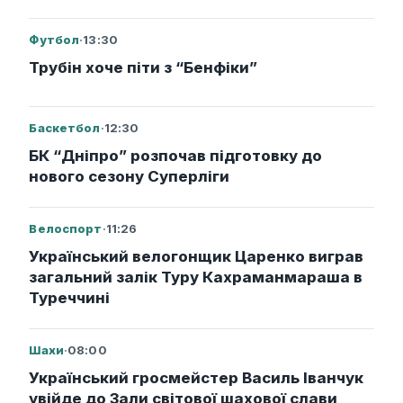
Футбол
·
13:30
Трубін хоче піти з “Бенфіки”
Баскетбол
·
12:30
БК “Дніпро” розпочав підготовку до
нового сезону Суперліги
Велоспорт
·
11:26
Український велогонщик Царенко виграв
загальний залік Туру Кахраманмараша в
Туреччині
Шахи
·
08:00
Український гросмейстер Василь Іванчук
увійде до Зали світової шахової слави