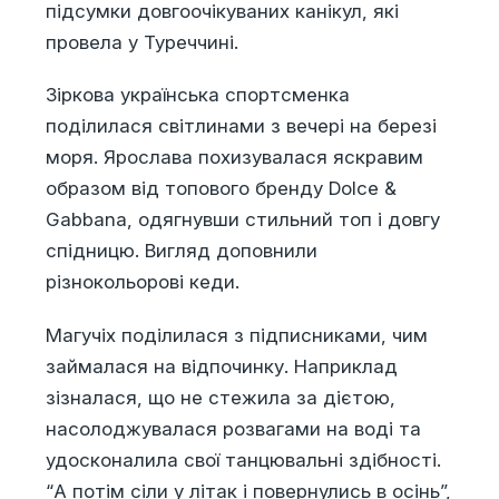
підсумки довгоочікуваних канікул, які
провела у Туреччині.
Зіркова українська спортсменка
поділилася світлинами з вечері на березі
моря. Ярослава похизувалася яскравим
образом від топового бренду Dolce &
Gabbana, одягнувши стильний топ і довгу
спідницю. Вигляд доповнили
різнокольорові кеди.
Магучіх поділилася з підписниками, чим
займалася на відпочинку. Наприклад
зізналася, що не стежила за дієтою,
насолоджувалася розвагами на воді та
удосконалила свої танцювальні здібності.
“А потім сіли у літак і повернулись в осінь”,