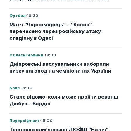
Футбол
·
18:30
Матч “Чорноморець” – “Колос”
перенесено через російську атаку
стадіону в Одесі
Обласні новини
·
18:00
Дніпровські веслувальники вибороли
низку нагород на чемпіонатах України
Бокс
·
16:00
Стало відомо, коли може пройти реванш
Дюбуа – Вордлі
Пауерліфтинг
·
15:00
Тренерка кам’янської ДЮФШ “Надія”