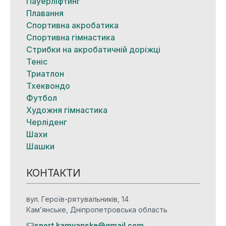
Пауерліфтинг
Плавання
Спортивна акробатика
Спортивна гімнастика
Стрибки на акробатичній доріжці
Теніс
Триатлон
Тхеквондо
Футбол
Художня гімнастика
Черліденг
Шахи
Шашки
КОНТАКТИ
вул. Героїв-рятувальників, 14
Кам’янське, Дніпропетровська область
sport.kamyanske@gmail.com