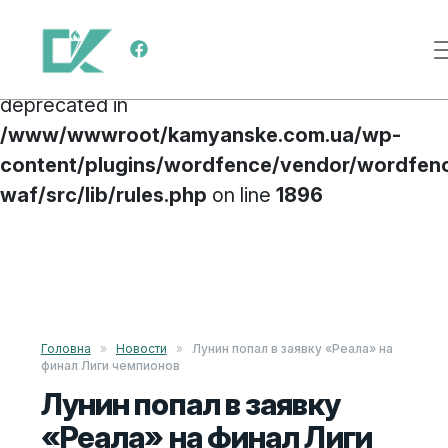
Deprecated
: preg_replace(): Passing null to
Меню навигации
parameter #3 ($subject) of type array|string is
deprecated in
/www/wwwroot/kamyanske.com.ua/wp-
content/plugins/wordfence/vendor/wordfen
waf/src/lib/rules.php
on line
1896
Перейти к содержимому
Головна
»
Новости
»
Лунин попал в заявку «Реала» на
финал Лиги чемпионов
Лунин попал в заявку
«Реала» на финал Лиги