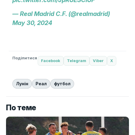
pic.twitter.com/JpRUESCiUF
— Real Madrid C.F. (@realmadrid)
May 30, 2024
Поділитися
Facebook
Telegram
Viber
X
Лунін
Реал
футбол
По теме