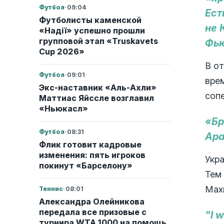
Футбол
·
09:04
Ест
Футболисты каменской
не 
«Надії» успешно прошли
групповой этап «Truskavets
Фью
Cup 2026»
В о
Футбол
·
09:01
вре
Экс-наставник «Аль-Ахли»
соп
Маттиас Яйссле возглавил
«Ньюкасл»
«Бр
Футбол
·
08:31
Ара
Флик готовит кадровые
изменения: пять игроков
Укра
покинут «Барселону»
Тем
Мах
Теннис
·
08:01
Александра Олейникова
передала все призовые с
"I 
турнира WTA 1000 на помощь