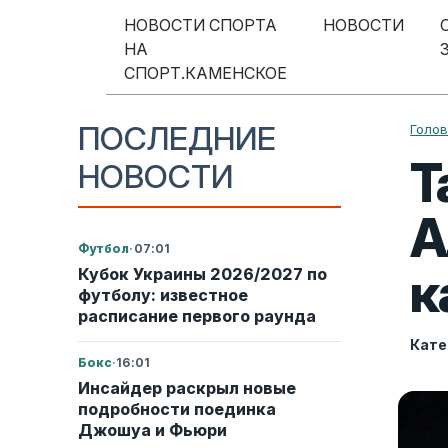
Перейти к содержимому
НОВОСТИ СПОРТА
НОВОСТИ
НА
Меню навигации
СПОРТ.КАМЕНСКОЕ
ПОСЛЕДНИЕ
Голо
Т
НОВОСТИ
А
Футбол
·
07:01
к
Кубок Украины 2026/2027 по
футболу: известное
расписание первого раунда
Кате
Бокс
·
16:01
Инсайдер раскрыл новые
подробности поединка
Джошуа и Фьюри