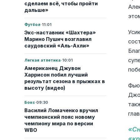
сделаем всё, чтобы пройти
Але
дальше»
это
Футбол
·
11:01
Уси
Экс-наставник «Шахтера»
Марино Пушич возглавил
сос
саудовский «Аль-Ахли»
Бла
суп
Легкая атлетика
·
10:01
Американец Джувон
поб
Харрисон побил лучший
результат сезона в прыжках в
Фью
высоту (видео)
Джо
Бокс
·
09:30
такж
Василий Ломаченко вручил
гла
чемпионский пояс новому
чемпиону мира по версии
«Сн
WBO
«кр