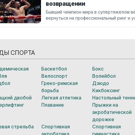
возвращении
Бывший чемпион мира в супертяжелом ве
вернуться на профессиональный ринг и 
ДЫ СПОРТА
демическая
Баскетбол
Бокс
бля
Велоспорт
Волейбол
дбол
Греко-римская
Дзюдо
борьба
Кикбоксинг
ацкий двобой
Легкая атлетика
Настольный тенн
ерлифтинг
Плавание
Прыжки на
акробатической
дорожке
евая стрельба
Спортивная
Спортивная
акробатика
гимнастика