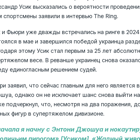
ксандр Усик высказались о вероятности проведени
м спортсмены заявили в интервью The Ring.
к и Фьюри уже дважды встречались на ринге в 2024
тоялся в мае и завершился победой украинца разд
годаря этому Усик стал первым за 25 лет абсолют
ертяжелом весе. В реванше украинец снова оказалс
еду единогласным решением судей.
ри заявил, что сейчас главным для него является
шуа, однако он не исключает шанс снова выйти на 
е подчеркнул, что, несмотря на два поражения, до
вных фигур в супертяжелом дивизионе.
ачала я начну с Энтони Джошуа и нокаутиру
оличьим пирогом» [Усиком]. «Жадный живот