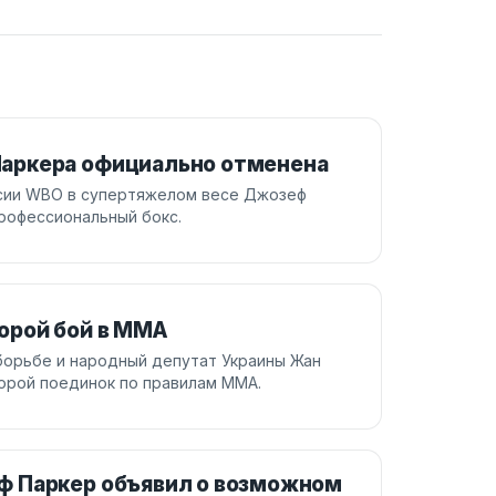
аркера официально отменена
сии WBO в супертяжелом весе Джозеф
рофессиональный бокс.
орой бой в ММА
борьбе и народный депутат Украины Жан
орой поединок по правилам ММА.
ф Паркер объявил о возможном