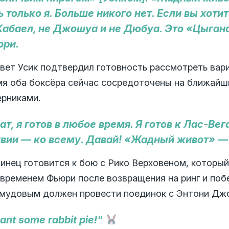
ь только я. Больше никого нет. Если вы хоти
Кабаел, не Джошуа и не Дюбуа. Это «Цыган
ри.
твет Усик подтвердил готовность рассмотреть вари
мя оба боксёра сейчас сосредоточены на ближайш
ерниками.
ат, я готов в любое время. Я готов к Лас-В
вии — ко всему. Давай! «Жадный живот» — 
инец готовится к бою с Рико Верховеном, который 
 временем Фьюри после возвращения на ринг и по
мудовым должен провести поединок с Энтони Дж
want some rabbit pie!"