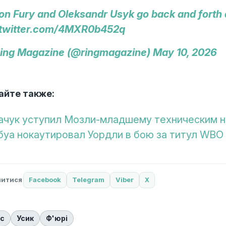
on Fury and Oleksandr Usyk go back and forth ab
.twitter.com/4MXR0b452q
ing Magazine (@ringmagazine)
May 10, 2026
айте также:
ачук уступил Мозли-младшему техническим н
уа нокаутировал Уордли в бою за титул WBO 
литися
Facebook
Telegram
Viber
X
кс
Усик
Ф'юрі