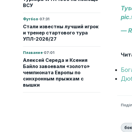
ВСУ
Tys
pic
Футбол
·
07:31
Стали известны лучший игрок
— R
и тренер стартового тура
УПЛ-2026/27
Плавание
·
07:01
Чит
Алексей Середа и Ксения
Байло завоевали «золото»
Бог
чемпионата Европы по
Дюб
синхронным прыжкам с
вышки
Поді
бо