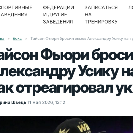
СПОРТИВНЫЕ
ФЕДЕРАЦИИ
ЗАПИСАТЬСЯ
Л
ЗАВЕДЕНИЯ
И ДРУГИЕ
НА
ЗАВЕДЕНИЯ
ТРЕНИРОВКУ
вна
»
Бокс
»
Тайсон Фьюри бросил вызов Александру Усику на т
айсон Фьюри броси
лександру Усику на
ак отреагировал у
рина Швець
·
11 мая 2026, 13:12