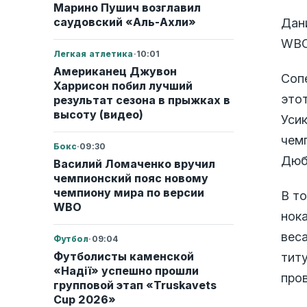
Марино Пушич возглавил
саудовский «Аль-Ахли»
Дан
WBO
Легкая атлетика
·
10:01
Американец Джувон
Соп
Харрисон побил лучший
это
результат сезона в прыжках в
высоту (видео)
Уси
чем
Бокс
·
09:30
Дюб
Василий Ломаченко вручил
чемпионский пояс новому
чемпиону мира по версии
В т
WBO
нок
веса
Футбол
·
09:04
Футболисты каменской
тит
«Надії» успешно прошли
про
групповой этап «Truskavets
Cup 2026»