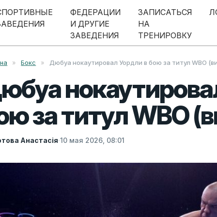
СПОРТИВНЫЕ
ФЕДЕРАЦИИ
ЗАПИСАТЬСЯ
Л
ЗАВЕДЕНИЯ
И ДРУГИЕ
НА
ЗАВЕДЕНИЯ
ТРЕНИРОВКУ
вна
»
Бокс
»
Дюбуа нокаутировал Уордли в бою за титул WBO (в
юбуа нокаутировал
ою за титул WBO (в
това Анастасія
·
10 мая 2026, 08:01