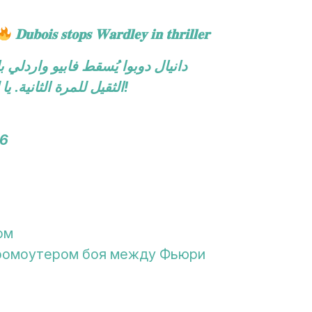
𝐃𝐮𝐛𝐨𝐢𝐬 𝐬𝐭𝐨𝐩𝐬 𝐖𝐚𝐫𝐝𝐥𝐞𝐲 𝐢𝐧 𝐭𝐡𝐫𝐢𝐥𝐥𝐞𝐫
دانيال دوبوا يُسقط فابيو واردلي 
الثقيل للمرة الثانية. يا له من نزالٍ مذهل! دوبوا يسقط مرتين ويعود ويحقق الانتصار!
26
ом
промоутером боя между Фьюри