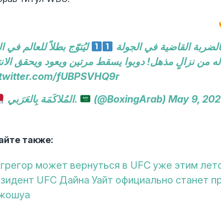
بالضربة القاضية في الجولة
ليُتوّج بطلاً للعالم في ا
.twitter.com/fUBPSVHQ9r
المُلاكَمَة بِالعَرَبي.
(@BoxingArab)
May 9, 20
айте также:
грегор может вернуться в UFC уже этим лет
зидент UFC Дайна Уайт официально станет 
жошуа