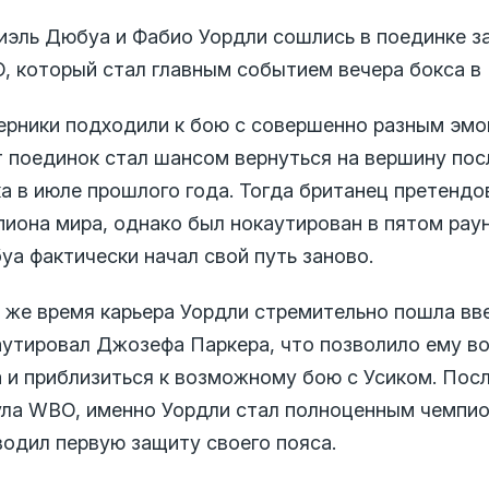
иэль Дюбуа и Фабио Уордли сошлись в поединке за
, который стал главным событием вечера бокса в
ерники подходили к бою с совершенно разным эм
т поединок стал шансом вернуться на вершину пос
ка в июле прошлого года. Тогда британец претендо
пиона мира, однако был нокаутирован в пятом рау
уа фактически начал свой путь заново.
о же время карьера Уордли стремительно пошла вве
аутировал Джозефа Паркера, что позволило ему во
 и приблизиться к возможному бою с Усиком. Посл
ула WBO, именно Уордли стал полноценным чемпио
водил первую защиту своего пояса.