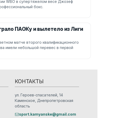
сии WBO в супертяжелом весе Джозеф
рофессиональный бокс.
грало ПАОКу и вылетело из Лиги
тветном матче второго квалификационного
ева имели небольшой перевес в первой
КОНТАКТЫ
ул. Героев-спасателей, 14
Каменское, Днепропетровская
область
sport.kamyanske@gmail.com