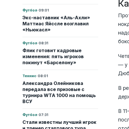
Ка
Футбол
·
09:01
Про
Экс-наставник «Аль-Ахли»
Маттиас Яйссле возглавил
нок
«Ньюкасл»
над
боко
Футбол
·
08:31
Флик готовит кадровые
Чет
изменения: пять игроков
покинут «Барселону»
— у
Дюб
Теннис
·
08:01
Александра Олейникова
В р
передала все призовые с
турнира WTA 1000 на помощь
дер
ВСУ
В 1
Футбол
·
07:31
пос
Стали известны лучший игрок
и тренер стартового тура
ото