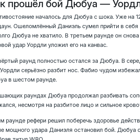
к прошёл бой Дюбуа — Уорд
тивостояние началось для Дюбуа с шока. Уже на 12
даун. Ошеломлённый Даниэль сумел прийти в себя 
олго Дюбуа не хватило. В третьем раунде он снов
вой удар Уордли уложил его на канвас.
вёртый раунд полностью остался за Дюбуа. В сере
 Уордли серьёзно разбит нос. Фабио чудом избежа
уа в шестом раунде.
ешающих раундах Дюбуа продолжал разбивать сопе
жался, несмотря на разбитое лицо и сильное крово
1-м раунде рефери решил поберечь здоровье дейст
ле мощного удара Даниэля остановил бой. Дюбуа 
брав титул WBO.