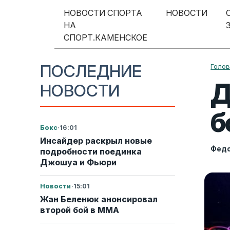
Перейти к содержимому
НОВОСТИ СПОРТА
НОВОСТИ
НА
Меню навигации
СПОРТ.КАМЕНСКОЕ
ПОСЛЕДНИЕ
Голо
Д
НОВОСТИ
б
Бокс
·
16:01
Инсайдер раскрыл новые
Федо
подробности поединка
Джошуа и Фьюри
Новости
·
15:01
Жан Беленюк анонсировал
второй бой в ММА