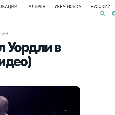
ОКАЦИИ
ГАЛЕРЕЯ
УКРАЇНСЬКА
РУССКИЙ
Search 
идео)
 Уордли в
идео)