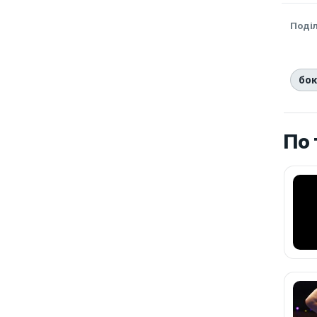
Поді
бо
По