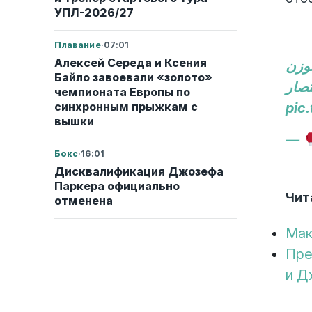
УПЛ-2026/27
Плавание
·
07:01
Алексей Середа и Ксения
لوزن
Байло завоевали «золото»
чемпионата Европы по
синхронным прыжкам с
pic
вышки
—
Бокс
·
16:01
Дисквалификация Джозефа
Паркера официально
Чит
отменена
Мак
Пре
и Д