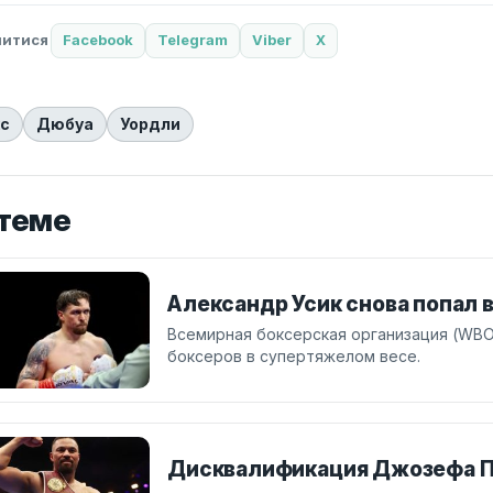
литися
Facebook
Telegram
Viber
X
кс
Дюбуа
Уордли
 теме
Александр Усик снова попал 
Всемирная боксерская организация (WB
боксеров в супертяжелом весе.
Дисквалификация Джозефа П