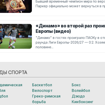
Бывший временный чемпион мира по вер
Паркер официально может вернуться в п
«Динамо» во второй раз прои
Европы (видео)
"Динамо" в гостях проиграло ПАОКу в о
раунда Лиги Европы-2026/27 — 0:2. Хозя
половине...
ДЫ СПОРТА
демическая
Баскетбол
Бокс
бля
Велоспорт
Волейбол
дбол
Греко-римская
Дзюдо
борьба
Кикбоксинг