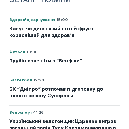
Здоров'я, харчування
·
15:00
Кавун чи диня: який літній фрукт
корисніший для здоров’я
Футбол
·
13:30
Трубін хоче піти з “Бенфіки”
Баскетбол
·
12:30
БК “Дніпро” розпочав підготовку до
нового сезону Суперліги
Велоспорт
·
11:26
Український велогонщик Царенко виграв
загальний залік Туру Кахраманмараша в