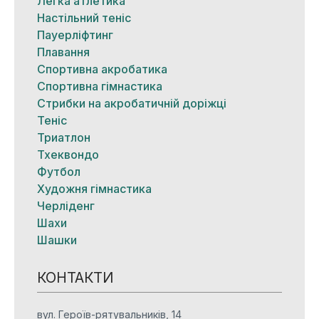
Легка атлетика
Настільний теніс
Пауерліфтинг
Плавання
Спортивна акробатика
Спортивна гімнастика
Стрибки на акробатичній доріжці
Теніс
Триатлон
Тхеквондо
Футбол
Художня гімнастика
Черліденг
Шахи
Шашки
КОНТАКТИ
вул. Героїв-рятувальників, 14