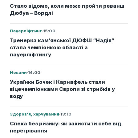
Стало відомо, коли може пройти реванш
Дюбуа – Вордлі
Пауерліфтинг
·
15:00
Тренерка кам’янської ДЮФШ “Надія”
стала чемпіонкою області з
пауерліфтингу
Новини
·
14:00
Українки Бочек і Карнафель стали
віцечемпіонками Європи зі стрибків у
воду
Здоров'я, харчування
·
13:10
Спека без ризику: як захистити себе від
перегрівання