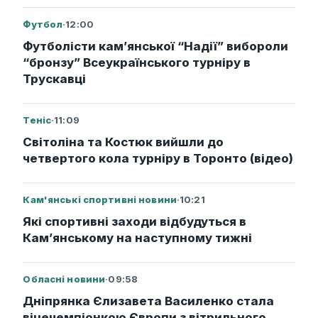
Футбол
·
12:00
Футболісти кам’янської “Надії” вибороли
“бронзу” Всеукраїнського турніру в
Трускавці
Теніс
·
11:09
Світоліна та Костюк вийшли до
четвертого кола турніру в Торонто (відео)
Кам'янські спортивні новини
·
10:21
Які спортивні заходи відбудуться в
Кам’янському на наступному тижні
Обласні новини
·
09:58
Дніпрянка Єлизавета Василенко стала
віцечемпіонкою Європи з вітрильного