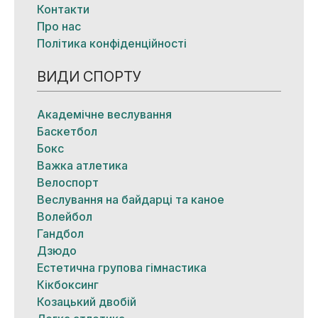
Контакти
Про нас
Політика конфіденційності
ВИДИ СПОРТУ
Академічне веслування
Баскетбол
Бокс
Важка атлетика
Велоспорт
Веслування на байдарці та каное
Волейбол
Гандбол
Дзюдо
Естетична групова гімнастика
Кікбоксинг
Козацький двобій