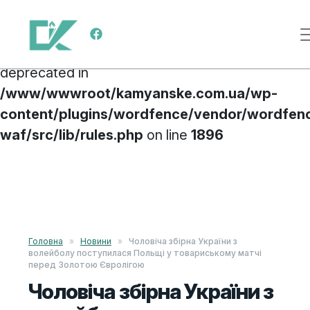
Deprecated
: preg_replace(): Passing null to
Main Navigation
parameter #3 ($subject) of type array|string is
deprecated in
/www/wwwroot/kamyanske.com.ua/wp-
content/plugins/wordfence/vendor/wordfen
waf/src/lib/rules.php
on line
1896
Skip to content
Головна
»
Новини
»
Чоловіча збірна України з
волейболу поступилася Польщі у товариському матчі
перед Золотою Євролігою
Чоловіча збірна України з