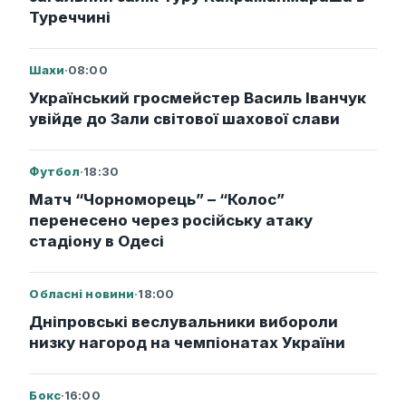
Туреччині
Шахи
·
08:00
Український гросмейстер Василь Іванчук
увійде до Зали світової шахової слави
Футбол
·
18:30
Матч “Чорноморець” – “Колос”
перенесено через російську атаку
стадіону в Одесі
Обласні новини
·
18:00
Дніпровські веслувальники вибороли
низку нагород на чемпіонатах України
Бокс
·
16:00