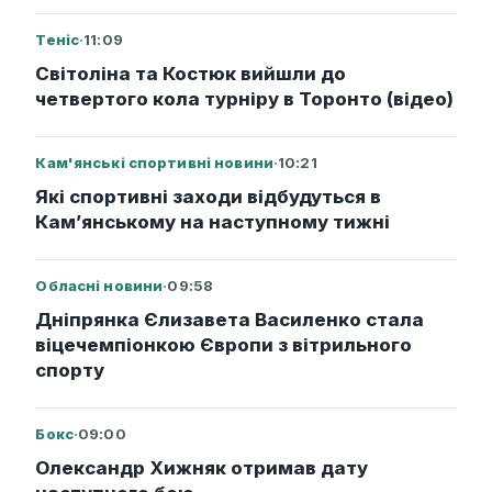
Теніс
·
11:09
Світоліна та Костюк вийшли до
четвертого кола турніру в Торонто (відео)
Кам'янські спортивні новини
·
10:21
Які спортивні заходи відбудуться в
Кам’янському на наступному тижні
Обласні новини
·
09:58
Дніпрянка Єлизавета Василенко стала
віцечемпіонкою Європи з вітрильного
спорту
Бокс
·
09:00
Олександр Хижняк отримав дату