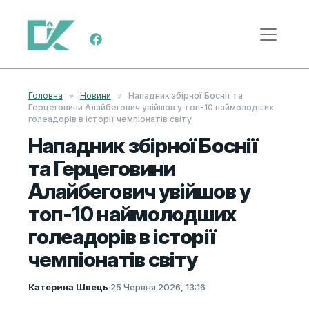
Skip to content
Main Navigation
Головна
»
Новини
»
Нападник збірної Боснії та
Герцеговини Алайбегович увійшов у топ-10 наймолодших
голеадорів в історії чемпіонатів світу
Нападник збірної Боснії
та Герцеговини
Алайбегович увійшов у
топ-10 наймолодших
голеадорів в історії
чемпіонатів світу
Катерина Швець
·
25 Червня 2026, 13:16