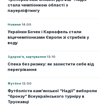
стала чемпіонкою області з
пауерліфтингу
Новини
·
14:00
Українки Бочек і Карнафель стали
віцечемпіонками Європи зі стрибків у
воду
Здоров'я, харчування
·
13:10
Спека без ризику: як захистити себе від
перегрівання
Футбол
·
12:00
Футболісти кам’янської “Надії” вибороли
“бронзу” Всеукраїнського турніру в
Трускавці