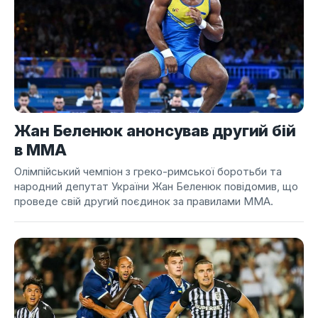
Жан Беленюк анонсував другий бій
в ММА
Олімпійський чемпіон з греко-римської боротьби та
народний депутат України Жан Беленюк повідомив, що
проведе свій другий поєдинок за правилами ММА.