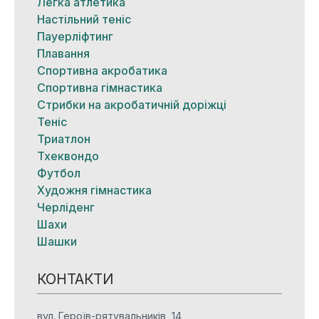
Легка атлетика
Настільний теніс
Пауерліфтинг
Плавання
Спортивна акробатика
Спортивна гімнастика
Стрибки на акробатичній доріжці
Теніс
Триатлон
Тхеквондо
Футбол
Художня гімнастика
Черліденг
Шахи
Шашки
КОНТАКТИ
вул. Героїв-рятувальників, 14