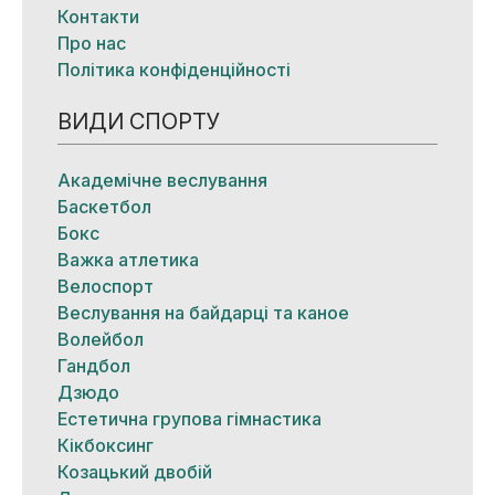
Контакти
Про нас
Політика конфіденційності
ВИДИ СПОРТУ
Академічне веслування
Баскетбол
Бокс
Важка атлетика
Велоспорт
Веслування на байдарці та каное
Волейбол
Гандбол
Дзюдо
Естетична групова гімнастика
Кікбоксинг
Козацький двобій