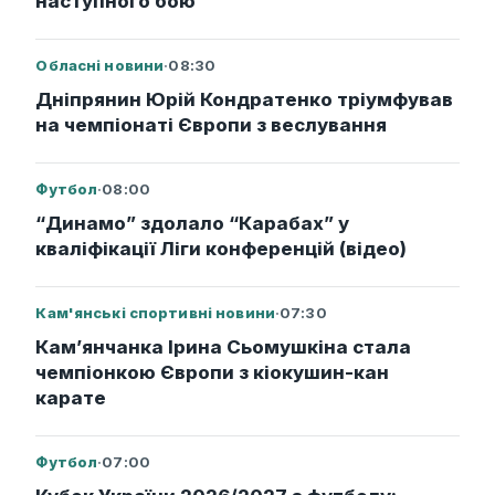
наступного бою
Обласні новини
·
08:30
Дніпрянин Юрій Кондратенко тріумфував
на чемпіонаті Європи з веслування
Футбол
·
08:00
“Динамо” здолало “Карабах” у
кваліфікації Ліги конференцій (відео)
Кам'янські спортивні новини
·
07:30
Кам’янчанка Ірина Сьомушкіна стала
чемпіонкою Європи з кіокушин-кан
карате
Футбол
·
07:00