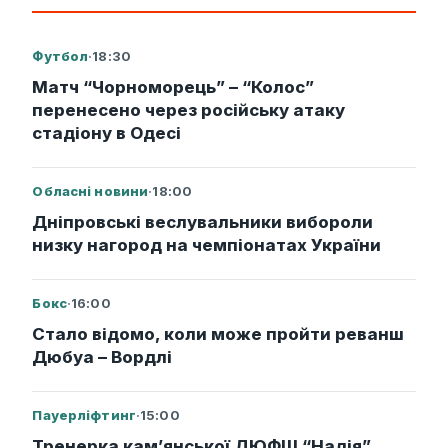
Футбол
·
18:30
Матч “Чорноморець” – “Колос”
перенесено через російську атаку
стадіону в Одесі
Обласні новини
·
18:00
Дніпровські веслувальники вибороли
низку нагород на чемпіонатах України
Бокс
·
16:00
Стало відомо, коли може пройти реванш
Дюбуа – Вордлі
Пауерліфтинг
·
15:00
Тренерка кам’янської ДЮФШ “Надія”