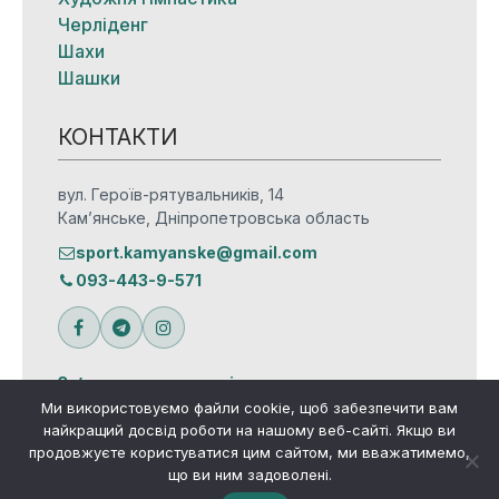
Черліденг
Шахи
Шашки
КОНТАКТИ
вул. Героїв-рятувальників, 14
Кам’янське, Дніпропетровська область
sport.kamyanske@gmail.com
093-443-9-571
Зв’язатися з редакцією
Ми використовуємо файли cookie, щоб забезпечити вам
найкращий досвід роботи на нашому веб-сайті. Якщо ви
продовжуєте користуватися цим сайтом, ми вважатимемо,
що ви ним задоволені.
© Всі права захищено