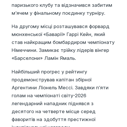
паризького клубу та відзначився забитим
м’ячем у фінальному поєдинку турніру.
На другому місці розташувався форвард
мюнхенської «Баварії» Гаррі Кейн, який
став найкращим бомбардиром чемпіонату
Німеччини. Замикає трійку лідерів вінгер
«Барселони» Ламін Ямаль.
Найбільший прогрес у рейтингу
продемонстрував капітан збірної
Аргентини Ліонель Мессі. Завдяки п’яти
голам на чемпіонаті світу-2026
легендарний нападник піднявся з
десятого на четверте місце серед
фаворитів на здобуття престижної