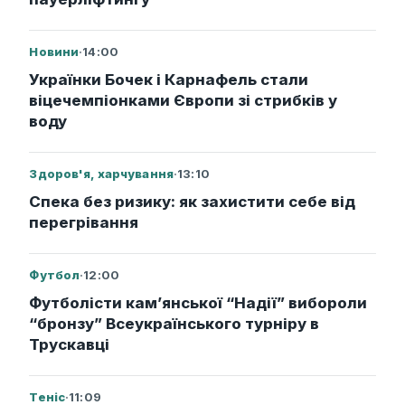
Новини
·
14:00
Українки Бочек і Карнафель стали
віцечемпіонками Європи зі стрибків у
воду
Здоров'я, харчування
·
13:10
Спека без ризику: як захистити себе від
перегрівання
Футбол
·
12:00
Футболісти кам’янської “Надії” вибороли
“бронзу” Всеукраїнського турніру в
Трускавці
Теніс
·
11:09