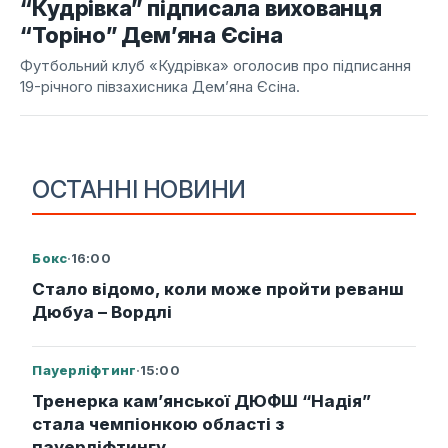
“Кудрівка” підписала вихованця
“Торіно” Дем’яна Єсіна
Футбольний клуб «Кудрівка» оголосив про підписання
19-річного півзахисника Дем’яна Єсіна.
ОСТАННІ НОВИНИ
Бокс
·
16:00
Стало відомо, коли може пройти реванш
Дюбуа – Вордлі
Пауерліфтинг
·
15:00
Тренерка кам’янської ДЮФШ “Надія”
стала чемпіонкою області з
пауерліфтингу