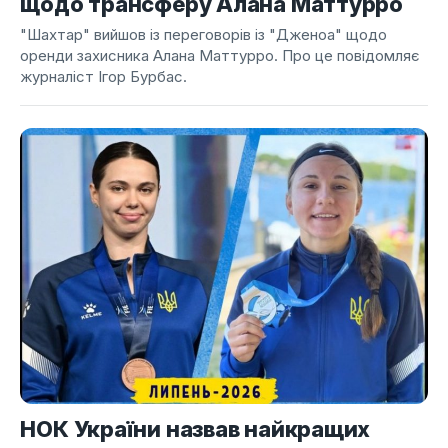
щодо трансферу Алана Маттурро
"Шахтар" вийшов із переговорів із "Дженоа" щодо
оренди захисника Алана Маттурро. Про це повідомляє
журналіст Ігор Бурбас.
НОК України назвав найкращих