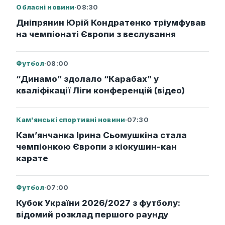
Обласні новини
·
08:30
Дніпрянин Юрій Кондратенко тріумфував
на чемпіонаті Європи з веслування
Футбол
·
08:00
“Динамо” здолало “Карабах” у
кваліфікації Ліги конференцій (відео)
Кам'янські спортивні новини
·
07:30
Кам’янчанка Ірина Сьомушкіна стала
чемпіонкою Європи з кіокушин-кан
карате
Футбол
·
07:00
Кубок України 2026/2027 з футболу:
відомий розклад першого раунду