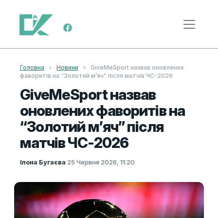
Skip to content
Main Navigation
Головна
»
Новини
»
GiveMeSport назвав оновлених
фаворитів на “Золотий м’яч” після матчів ЧС-2026
GiveMeSport назвав
оновлених фаворитів на
“Золотий м’яч” після
матчів ЧС-2026
Ілона Бугаєва
·
25 Червня 2026, 11:20