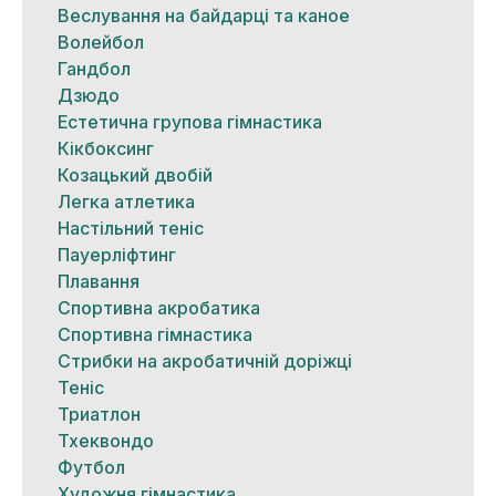
Веслування на байдарці та каное
Волейбол
Гандбол
Дзюдо
Естетична групова гімнастика
Кікбоксинг
Козацький двобій
Легка атлетика
Настільний теніс
Пауерліфтинг
Плавання
Спортивна акробатика
Спортивна гімнастика
Стрибки на акробатичній доріжці
Теніс
Триатлон
Тхеквондо
Футбол
Художня гімнастика