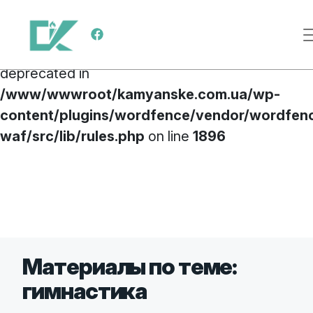
Deprecated
: preg_replace(): Passing null to
Меню навигации
parameter #3 ($subject) of type array|string is
deprecated in
/www/wwwroot/kamyanske.com.ua/wp-
content/plugins/wordfence/vendor/wordfen
waf/src/lib/rules.php
on line
1896
Перейти к содержимому
Материалы по теме:
гимнастика