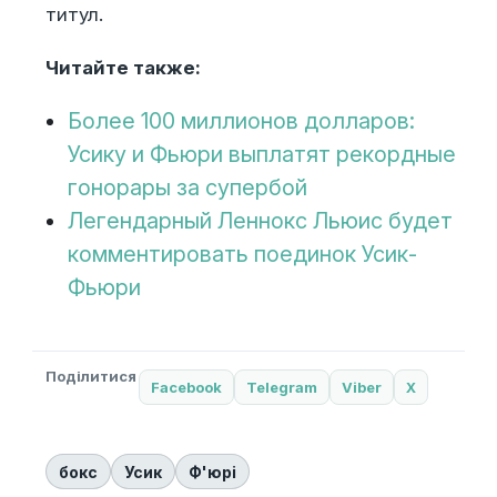
титул.
Читайте также:
Более 100 миллионов долларов:
Усику и Фьюри выплатят рекордные
гонорары за супербой
Легендарный Леннокс Льюис будет
комментировать поединок Усик-
Фьюри
Поділитися
Facebook
Telegram
Viber
X
бокс
Усик
Ф'юрі