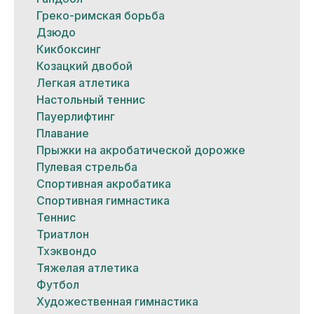
Греко-римская борьба
Дзюдо
Кикбоксинг
Козацкий двобой
Легкая атлетика
Настольный теннис
Пауерлифтинг
Плавание
Прыжки на акробатической дорожке
Пулевая стрельба
Спортивная акробатика
Спортивная гимнастика
Теннис
Триатлон
Тхэквондо
Тяжелая атлетика
Футбол
Художественная гимнастика