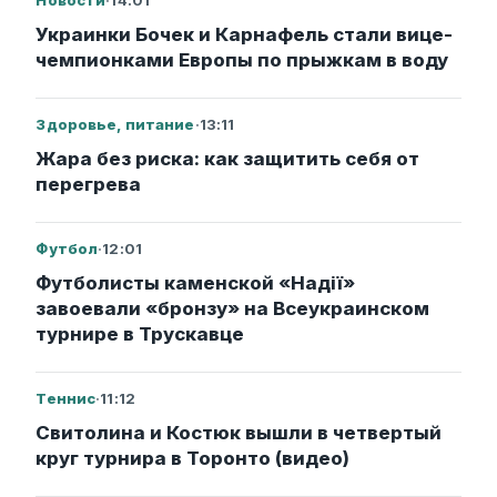
Новости
·
14:01
Украинки Бочек и Карнафель стали вице-
чемпионками Европы по прыжкам в воду
Здоровье, питание
·
13:11
Жара без риска: как защитить себя от
перегрева
Футбол
·
12:01
Футболисты каменской «Надії»
завоевали «бронзу» на Всеукраинском
турнире в Трускавце
Теннис
·
11:12
Свитолина и Костюк вышли в четвертый
круг турнира в Торонто (видео)