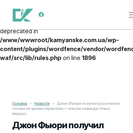
Deprecated
: preg_replace(): Passing null to
Меню навигации
parameter #3 ($subject) of type array|string is
deprecated in
/www/wwwroot/kamyanske.com.ua/wp-
content/plugins/wordfence/vendor/wordfen
waf/src/lib/rules.php
on line
1896
Перейти к содержимому
Головна
»
Новости
»
Джон Фьюри получил рассечение
головы во время перепалки с членом команды Усика
(видео)
Джон Фьюри получил