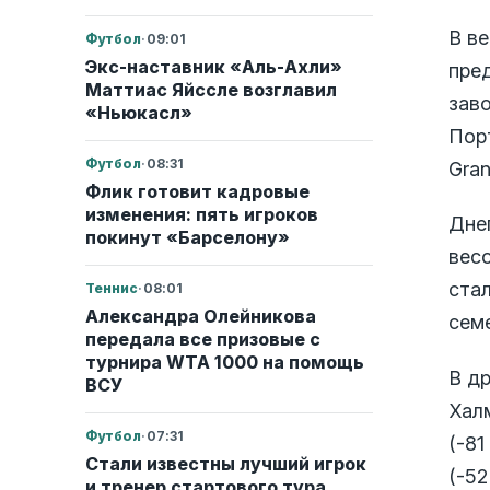
В ве
Футбол
·
09:01
Экс-наставник «Аль-Ахли»
пре
Маттиас Яйссле возглавил
заво
«Ньюкасл»
Пор
Футбол
·
08:31
Gran
Флик готовит кадровые
изменения: пять игроков
Дне
покинут «Барселону»
весо
ста
Теннис
·
08:01
Александра Олейникова
семе
передала все призовые с
турнира WTA 1000 на помощь
В д
ВСУ
Халм
Футбол
·
07:31
(-81
Стали известны лучший игрок
(-52
и тренер стартового тура