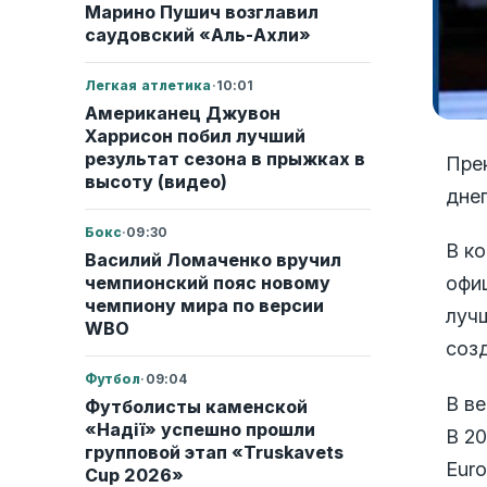
Марино Пушич возглавил
саудовский «Аль-Ахли»
Легкая атлетика
·
10:01
Американец Джувон
Харрисон побил лучший
результат сезона в прыжках в
Пре
высоту (видео)
дне
Бокс
·
09:30
В к
Василий Ломаченко вручил
чемпионский пояс новому
офи
чемпиону мира по версии
луч
WBO
соз
Футбол
·
09:04
В ве
Футболисты каменской
«Надії» успешно прошли
В 2
групповой этап «Truskavets
Euro
Cup 2026»