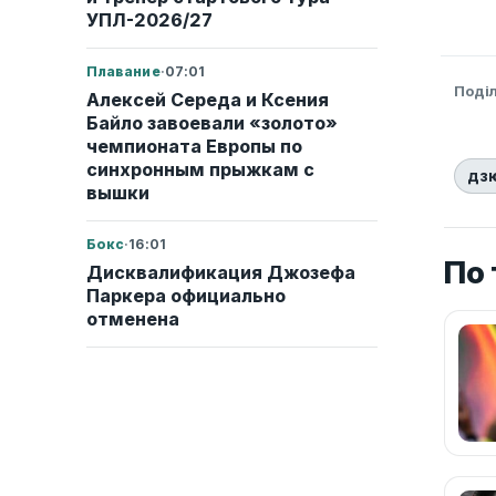
УПЛ-2026/27
Плавание
·
07:01
Поді
Алексей Середа и Ксения
Байло завоевали «золото»
чемпионата Европы по
синхронным прыжкам с
дз
вышки
Бокс
·
16:01
По
Дисквалификация Джозефа
Паркера официально
отменена