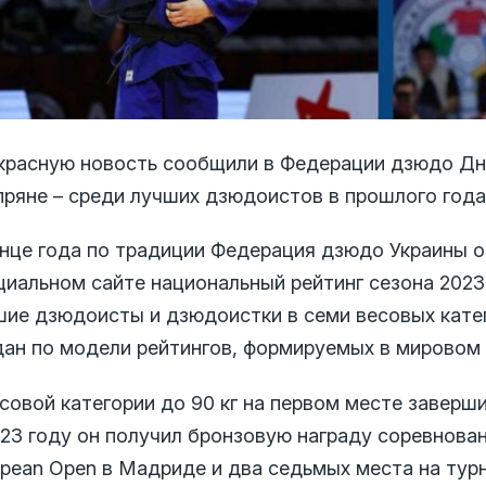
красную новость сообщили в Федерации дзюдо Дн
пряне – среди лучших дзюдоистов в прошлого года 
онце года по традиции Федерация дзюдо Украины 
циальном сайте национальный рейтинг сезона 2023
шие дзюдоисты и дзюдоистки в семи весовых катег
дан по модели рейтингов, формируемых в мировом
совой категории до 90 кг на первом месте заверш
023 году он получил бронзовую награду соревнован
pean Open в Мадриде и два седьмых места на турни