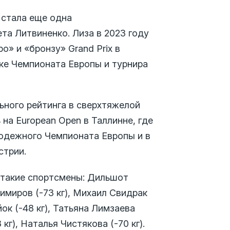
а стала еще одна
та Литвиненко.
Лиза в 2023 году
о» и «бронзу» Grand Prix в
е Чемпионата Европы и турнира
ьного рейтинга в сверхтяжелой
на European Open в Таллинне, где
одежного Чемпионата Европы и в
стрии.
и такие спортсмены: Дильшот
зимиров (-73 кг), Михаил Свидрак
ок (-48 кг), Татьяна Лимзаева
кг), Наталья Чистякова (-70 кг).