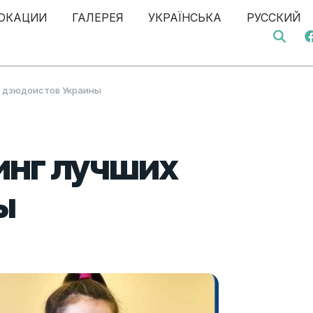
ОКАЦИИ
ГАЛЕРЕЯ
УКРАЇНСЬКА
РУССКИЙ
Search 
х дзюдоистов Украины
инг лучших
ы