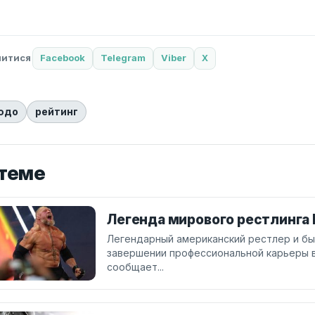
литися
Facebook
Telegram
Viber
X
юдо
рейтинг
 теме
Легенда мирового рестлинга 
Легендарный американский рестлер и бы
завершении профессиональной карьеры в
сообщает...