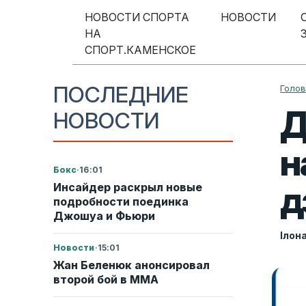
Перейти к содержимому
НОВОСТИ СПОРТА
НОВОСТИ
НА
Меню навигации
СПОРТ.КАМЕНСКОЕ
ПОСЛЕДНИЕ
Голо
Д
НОВОСТИ
н
Бокс
·
16:01
д
Инсайдер раскрыл новые
подробности поединка
Джошуа и Фьюри
Ілон
Новости
·
15:01
Жан Беленюк анонсировал
второй бой в ММА