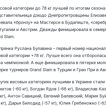
совой категории до 78 кг лучшей по итогам сезон
дставительница дзюдо Днепропетровщины Елизаве
евала «бронзу» на Мастерсе в Будапеште, «серебр
тугалии и Австрии.
Дважды финишировала в семерк
d Slam.
прянка Руслана Булавина – первый номер национал
вой категории +78 кг.
Лучше всего она отборолась 
ла чемпионкой.
А еще финишировала в пятерке мол
рке турниров Grand Slam в Турции и Гран При в Ав
ругих весовых категориях лучшими в Украине стал
атов (-60 кг), Богдан Ядов (-66 кг), Владислав Ка
 кг), Антон Савицкий, Евгений Балевский, Мария
Буй
 кг), Дарья Билодид (-57 кг), Юлия Гребеножко (-63 