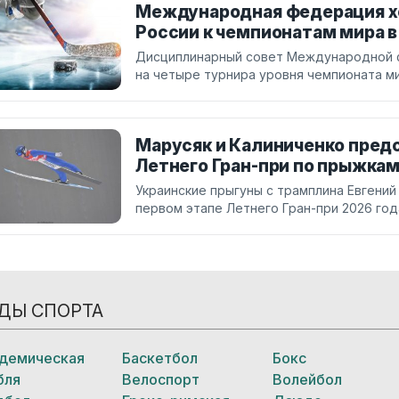
Международная федерация хо
России к чемпионатам мира в
Дисциплинарный совет Международной фе
на четыре турнира уровня чемпионата ми
Марусяк и Калиниченко предс
Летнего Гран-при по прыжкам
Украинские прыгуны с трамплина Евгений
первом этапе Летнего Гран-при 2026 год
ДЫ СПОРТА
демическая
Баскетбол
Бокс
бля
Велоспорт
Волейбол