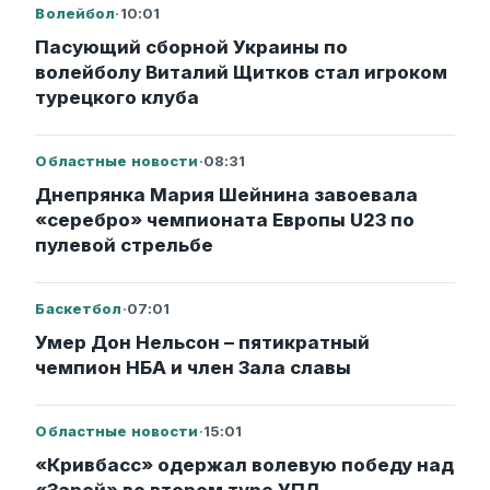
Волейбол
·
10:01
Пасующий сборной Украины по
волейболу Виталий Щитков стал игроком
турецкого клуба
Областные новости
·
08:31
Днепрянка Мария Шейнина завоевала
«серебро» чемпионата Европы U23 по
пулевой стрельбе
Баскетбол
·
07:01
Умер Дон Нельсон – пятикратный
чемпион НБА и член Зала славы
Областные новости
·
15:01
«Кривбасс» одержал волевую победу над
«Зарей» во втором туре УПЛ