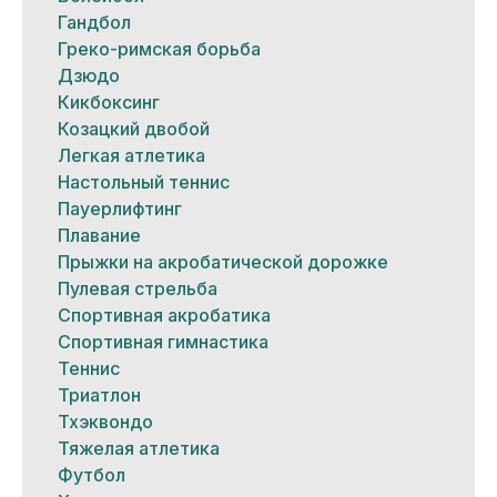
Гандбол
Греко-римская борьба
Дзюдо
Кикбоксинг
Козацкий двобой
Легкая атлетика
Настольный теннис
Пауерлифтинг
Плавание
Прыжки на акробатической дорожке
Пулевая стрельба
Спортивная акробатика
Спортивная гимнастика
Теннис
Триатлон
Тхэквондо
Тяжелая атлетика
Футбол