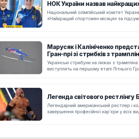
НОК України назвав найкращи
Національний олімпійський комітет Украї
«Найкращий спортсмен місяця» за підсум
Марусяк і Калініченко предста
Гран-прі зі стрибків з трамплі
Українські стрибуни на лижах з трампліна
виступлять на першому етапі Літнього Гран
Легенда світового рестлінгу 
Легендарний американський рестлер і ко
завершення професійної кар’єри у всіх ви