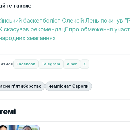
айте також:
аїнський баскетболіст Олексій Лень покинув “
 скасував рекомендації про обмеження участі
народних змаганнях
литися
Facebook
Telegram
Viber
X
асне п'ятиборство
чемпіонат Європи
темі