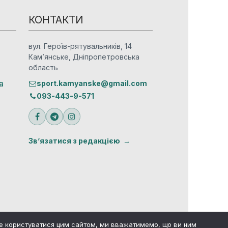
КОНТАКТИ
вул. Героїв-рятувальників, 14
Кам’янське, Дніпропетровська
область
а
sport.kamyanske@gmail.com
093-443-9-571
Зв’язатися з редакцією
те користуватися цим сайтом, ми вважатимемо, що ви ним