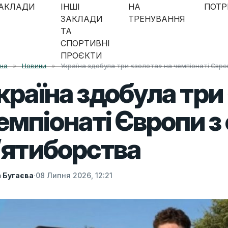
АКЛАДИ
ІНШІ
НА
ПОТР
ЗАКЛАДИ
ТРЕНУВАННЯ
ТА
СПОРТИВНІ
ПРОЄКТИ
вна
»
Новини
»
Україна здобула три «золота» на чемпіонаті Євро
країна здобула три
емпіонаті Європи з
’ятиборства
а Бугаєва
·
08 Липня 2026, 12:21