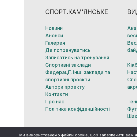
СПОРТ.КАМ'ЯНСЬКЕ
ВИ
Новини
Ака
Анонси
вес
Галерея
Вес
Де потренуватись
бай
Записатись на тренування
Спортивні заклади
Кік
Федерації, інші заклади та
Нас
спортивні проєкти
Спо
Автори проекту
акр
Контакти
Про нас
Тен
Політика конфіденційності
Фут
Шах
Ми використовуємо файли cookie, щоб забезпечити вам н