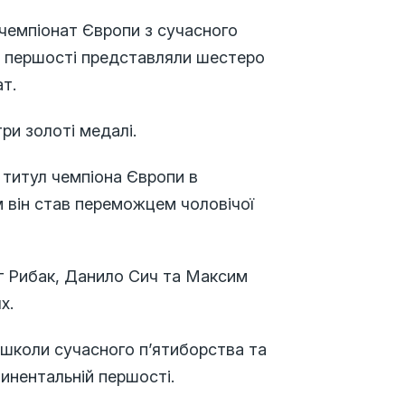
я чемпіонат Європи з сучасного
ій першості представляли шестеро
т.
ри золоті медалі.
 титул чемпіона Європи в
м він став переможцем чоловічої
ег Рибак, Данило Сич та Максим
х.
ї школи сучасного п’ятиборства та
тинентальній першості.