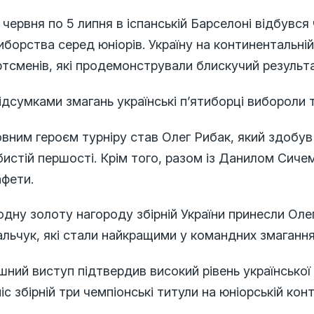
 червня по 5 липня в іспанській Барселоні відбувс
иборства серед юніорів. Україну на континентальн
тсменів, які продемонстрували блискучий результа
ідсумками змагань українські п’ятиборці вибороли т
вним героєм турніру став Олег Рибак, який здобув
истій першості. Крім того, разом із Данилом Сиче
афети.
дну золоту нагороду збірній України принесли Ол
льчук, які стали найкращими у командних змагання
шний виступ підтвердив високий рівень українсько
іс збірній три чемпіонські титули на юніорській кон