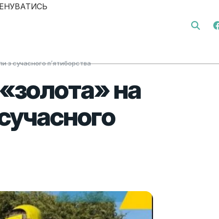
ЕНУВАТИСЬ
Search 
пи з сучасного п’ятиборства
 «золота» на
 сучасного