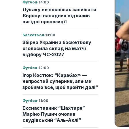
Футбол
·
14:00
Лукаку не поспішає залишати
Європу: нападник відхилив
вигідні пропозиції
Баскетбол
·
13:00
Збірна України з баскетболу
оголосила склад на матчі
відбору ЧС-2027
Футбол
·
12:00
Ігор Костюк: “Карабах» —
непростий суперник, але ми
зробимо все, щоб пройти далі”
Футбол
·
11:00
Екснаставник “Шахтаря”
Маріно Пушич очолив
саудівський “Аль-Ахлі”