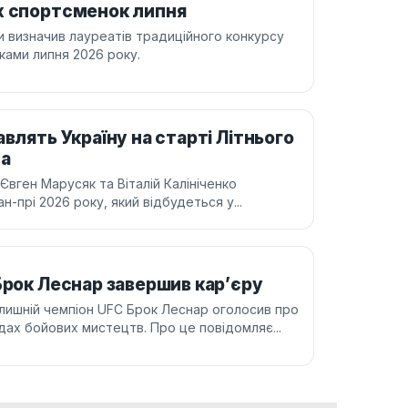
х спортсменок липня
ни визначив лауреатів традиційного конкурсу
ками липня 2026 року.
влять Україну на старті Літнього
на
 Євген Марусяк та Віталій Калініченко
-прі 2026 року, який відбудеться у...
Брок Леснар завершив кар’єру
лишній чемпіон UFC Брок Леснар оголосив про
дах бойових мистецтв. Про це повідомляє...