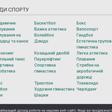
ДИ СПОРТУ
демічне
Баскетбол
Бокс
лування
Важка атлетика
Велоспорт
лування на
Волейбол
Гандбол
дарці та каное
Дзюдо
Естетична групов
гімнастика
боксинг
Козацький двобій
Легка атлетика
тільний теніс
Пауерліфтинг
Плавання
ртивна
Спортивна
Стрибки на
обатика
гімнастика
акробатичній
доріжці
іс
Триатлон
Тхеквондо
бол
Художня гімнастика
Черліденг
и
Шашки
айкращий досвід роботи на нашому веб-сайті. Якщо ви продовжує