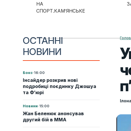
Skip to content
НА
З
СПОРТ.КАМ’ЯНСЬКЕ
Main Navigation
ОСТАННІ
Голо
У
НОВИНИ
ч
Бокс
·
16:00
п
Інсайдер розкрив нові
подробиці поєдинку Джошуа
та Ф’юрі
Ілон
Новини
·
15:00
Жан Беленюк анонсував
другий бій в ММА