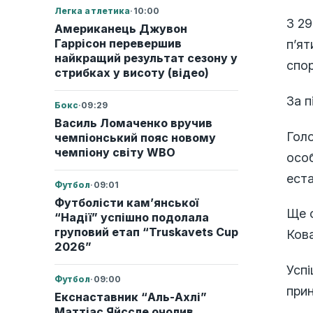
Легка атлетика
·
10:00
З 29
Американець Джувон
Гаррісон перевершив
п’ят
найкращий результат сезону у
спор
стрибках у висоту (відео)
За п
Бокс
·
09:29
Василь Ломаченко вручив
Голо
чемпіонський пояс новому
чемпіону світу WBO
особ
ест
Футбол
·
09:01
Футболісти кам’янської
Ще о
“Надії” успішно подолала
груповий етап “Truskavets Cup
Кова
2026”
Успі
Футбол
·
09:00
прин
Екснаставник “Аль-Ахлі”
Маттіас Яйссле очолив