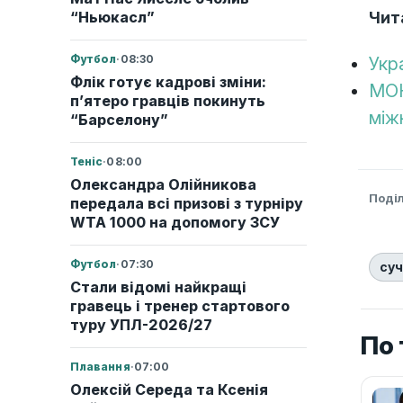
Чит
“Ньюкасл”
Футбол
·
08:30
Укр
Флік готує кадрові зміни:
МОК
п’ятеро гравців покинуть
між
“Барселону”
Теніс
·
08:00
Олександра Олійникова
Поді
передала всі призові з турніру
WTA 1000 на допомогу ЗСУ
Футбол
·
07:30
суч
Стали відомі найкращі
гравець і тренер стартового
туру УПЛ-2026/27
По 
Плавання
·
07:00
Олексій Середа та Ксенія