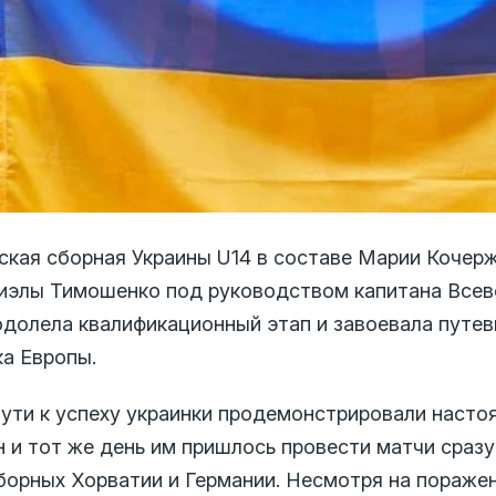
ская сборная Украины U14 в составе Марии Кочерж
иэлы Тимошенко под руководством капитана Всев
одолела квалификационный этап и завоевала путев
ка Европы.
пути к успеху украинки продемонстрировали насто
н и тот же день им пришлось провести матчи сразу
борных Хорватии и Германии. Несмотря на поражен