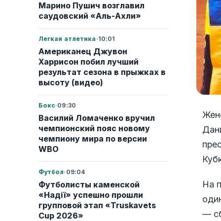
Марино Пушич возглавил
саудовский «Аль-Ахли»
Легкая атлетика
·
10:01
Американец Джувон
Харрисон побил лучший
результат сезона в прыжках в
высоту (видео)
Бокс
·
09:30
Жен
Василий Ломаченко вручил
чемпионский пояс новому
Дан
чемпиону мира по версии
пре
WBO
Куб
Футбол
·
09:04
На 
Футболисты каменской
«Надії» успешно прошли
оди
групповой этап «Truskavets
— с
Cup 2026»