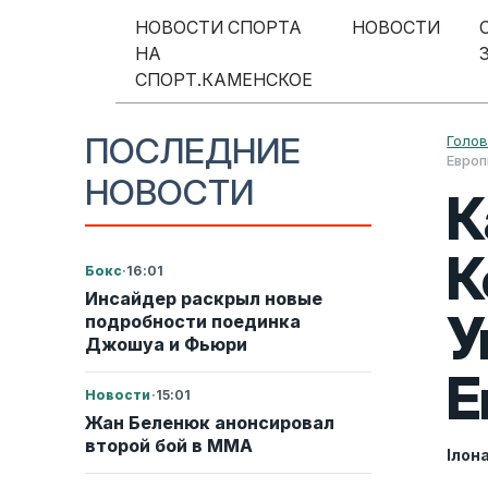
Перейти к содержимому
НОВОСТИ СПОРТА
НОВОСТИ
НА
Меню навигации
СПОРТ.КАМЕНСКОЕ
ПОСЛЕДНИЕ
Голо
Евро
НОВОСТИ
К
К
Бокс
·
16:01
Инсайдер раскрыл новые
У
подробности поединка
Джошуа и Фьюри
Е
Новости
·
15:01
Жан Беленюк анонсировал
второй бой в ММА
Ілон