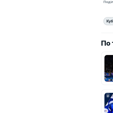
Поді
Куб
По