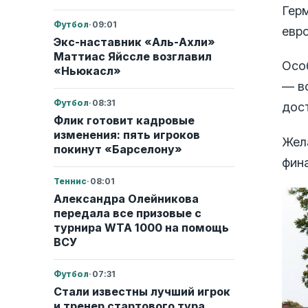
Гер
Футбол
·
09:01
евро
Экс-наставник «Аль-Ахли»
Маттиас Яйссле возглавил
Осо
«Ньюкасл»
— в
Футбол
·
08:31
дос
Флик готовит кадровые
изменения: пять игроков
Жел
покинут «Барселону»
фин
Теннис
·
08:01
Александра Олейникова
передала все призовые с
турнира WTA 1000 на помощь
ВСУ
Футбол
·
07:31
Стали известны лучший игрок
и тренер стартового тура