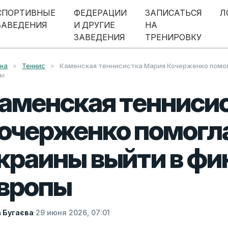
СПОРТИВНЫЕ
ФЕДЕРАЦИИ
ЗАПИСАТЬСЯ
Л
ЗАВЕДЕНИЯ
И ДРУГИЕ
НА
ЗАВЕДЕНИЯ
ТРЕНИРОВКУ
вна
»
Теннис
»
Каменская теннисистка Мария Кочерженко помог
пы
аменская тенниси
очерженко помогл
краины выйти в фи
вропы
а Бугаєва
·
29 июня 2026, 07:01