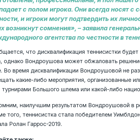
готовлены, профессиональны, и пол нашего
падает с полом игрока. Они всегда носят с 
ности, и игроки могут подтвердить их личн
их возникнут сомнения», – заявила генерал
дународного агентства по честности в тен
бщается, что дисквалификация теннисистки будет 
а, однако Вондроушова может обжаловать решени
е. Во время дисквалификации Вондроушовой не раз
ещать какие-либо мероприятия, организованные ил
, турнирами Большого шлема или какой-либо нацио
омним, наилучшим результатом Вондроушовой в р
ме того, теннисистка стала победителем Уимблдон
ла Ролан Гаррос-2019.
айте также: