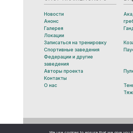
Новости
Ака
Анонс
гре
Галерея
Ган
Локации
Записаться на тренировку
Коз
Спортивные заведения
Пау
Федерации и другие
заведения
Авторы проекта
Пул
Контакты
О нас
Тен
Тяж
© Все права защищены
We use cookies to ensure that we give you th