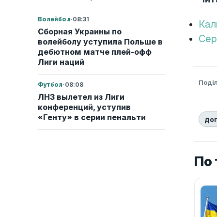
Волейбол
·
08:31
Кал
Сборная Украины по
Сер
волейболу уступила Польше в
дебютном матче плей-офф
Лиги наций
Поді
Футбол
·
08:08
ЛНЗ вылетел из Лиги
конференций, уступив
«Генту» в серии пенальти
до
По