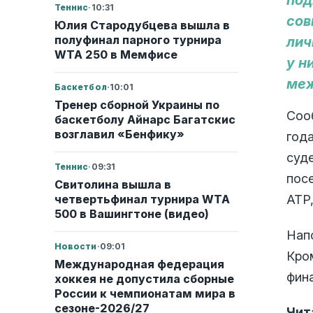
под
Теннис
·
10:31
сов
Юлия Стародубцева вышла в
полуфинал парного турнира
лич
WTA 250 в Мемфисе
у н
меж
Баскетбол
·
10:01
Тренер сборной Украины по
Соо
баскетболу Айнарс Багатскис
возглавил «Бенфику»
год
суд
Теннис
·
09:31
пос
Свитолина вышла в
четвертьфинал турнира WTA
ATP
500 в Вашингтоне (видео)
Нап
Новости
·
09:01
Кро
Международная федерация
фина
хоккея не допустила сборные
России к чемпионатам мира в
сезоне-2026/27
Чит