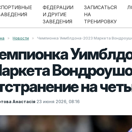
СПОРТИВНЫЕ
ФЕДЕРАЦИИ
ЗАПИСАТЬСЯ
Л
ЗАВЕДЕНИЯ
И ДРУГИЕ
НА
ЗАВЕДЕНИЯ
ТРЕНИРОВКУ
вна
»
Новости
»
Чемпионка Уимблдона-2023 Маркета Вондроушо
емпионка Уимблд
аркета Вондроушо
тстранение на чет
това Анастасія
·
23 июня 2026, 08:16