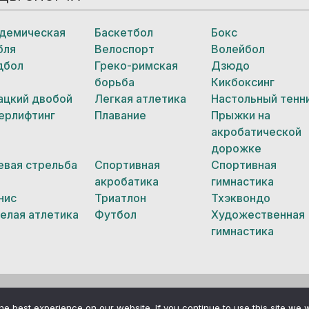
демическая
Баскетбол
Бокс
бля
Велоспорт
Волейбол
дбол
Греко-римская
Дзюдо
борьба
Кикбоксинг
ацкий двобой
Легкая атлетика
Настольный тенн
ерлифтинг
Плавание
Прыжки на
акробатической
дорожке
евая стрельба
Спортивная
Спортивная
акробатика
гимнастика
нис
Триатлон
Тхэквондо
елая атлетика
Футбол
Художественная
гимнастика
e best experience on our website. If you continue to use this site we w