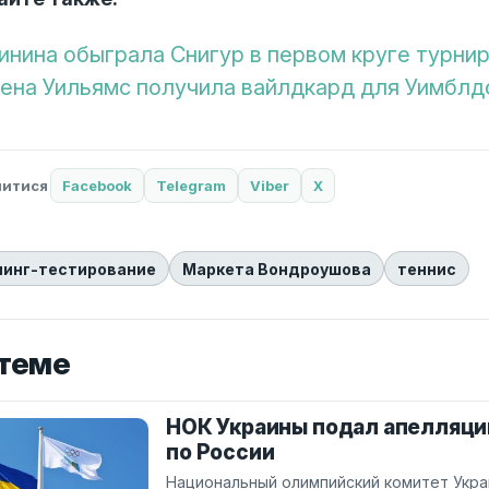
инина обыграла Снигур в первом круге турни
ена Уильямс получила вайлдкард для Уимблд
литися
Facebook
Telegram
Viber
X
пинг-тестирование
Маркета Вондроушова
теннис
 теме
НОК Украины подал апелляци
по России
Национальный олимпийский комитет Укр