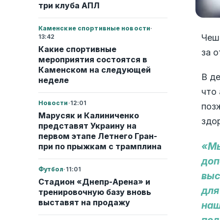
три клуба АПЛ
Каменские спортивные новости
·
Чеш
13:42
Какие спортивные
за о
мероприятия состоятся в
Каменском на следующей
В д
неделе
что
Новости
·
12:01
поз
Марусяк и Калиниченко
здор
представят Украину на
первом этапе Летнего Гран-
«Мы
при по прыжкам с трамплина
доп
Футбол
·
11:01
выс
Стадион «Днепр-Арена» и
для
тренировочную базу вновь
выставят на продажу
наш