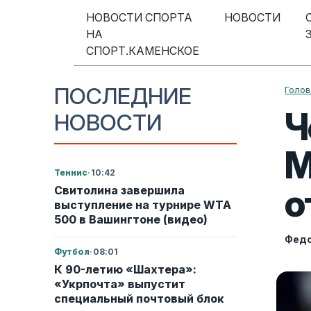
Перейти к содержимому
НОВОСТИ СПОРТА
НОВОСТИ
НА
Меню навигации
СПОРТ.КАМЕНСКОЕ
ПОСЛЕДНИЕ
Голо
Ч
НОВОСТИ
М
Теннис
·
10:42
о
Свитолина завершила
выступление на турнире WTA
500 в Вашингтоне (видео)
Федо
Футбол
·
08:01
К 90-летию «Шахтера»:
«Укрпочта» выпустит
специальный почтовый блок