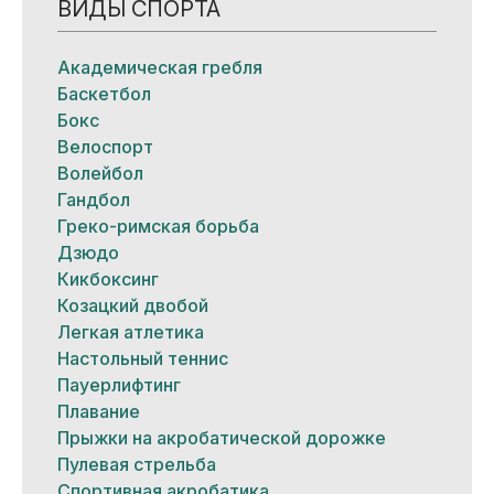
ВИДЫ СПОРТА
Академическая гребля
Баскетбол
Бокс
Велоспорт
Волейбол
Гандбол
Греко-римская борьба
Дзюдо
Кикбоксинг
Козацкий двобой
Легкая атлетика
Настольный теннис
Пауерлифтинг
Плавание
Прыжки на акробатической дорожке
Пулевая стрельба
Спортивная акробатика