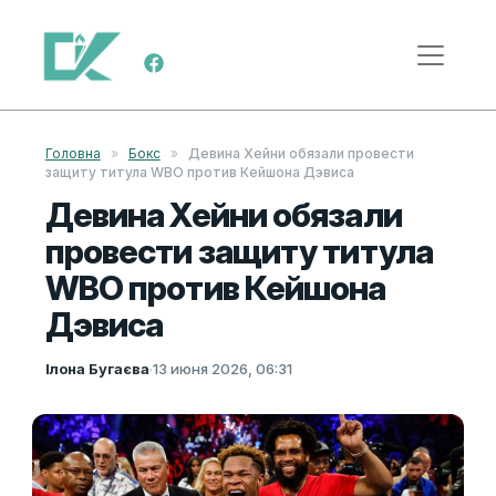
Перейти к содержимому
Меню навигации
Головна
»
Бокс
»
Девина Хейни обязали провести
защиту титула WBO против Кейшона Дэвиса
Девина Хейни обязали
провести защиту титула
WBO против Кейшона
Дэвиса
Ілона Бугаєва
·
13 июня 2026, 06:31