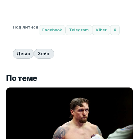
Поділитися
Facebook
Telegram
Viber
X
Девіс
Хейні
По теме