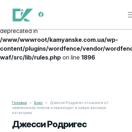
Deprecated
: preg_replace(): Passing null to
Меню навигации
parameter #3 ($subject) of type array|string is
deprecated in
/www/wwwroot/kamyanske.com.ua/wp-
content/plugins/wordfence/vendor/wordfen
waf/src/lib/rules.php
on line
1896
Перейти к содержимому
Головна
»
Бокс
»
Джесси Родригес отказался от
чемпионских поясов и переходит в новую весовую
категорию
Джесси Родригес