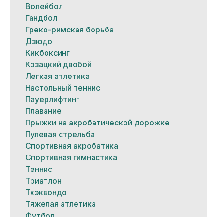
Волейбол
Гандбол
Греко-римская борьба
Дзюдо
Кикбоксинг
Козацкий двобой
Легкая атлетика
Настольный теннис
Пауерлифтинг
Плавание
Прыжки на акробатической дорожке
Пулевая стрельба
Спортивная акробатика
Спортивная гимнастика
Теннис
Триатлон
Тхэквондо
Тяжелая атлетика
Футбол