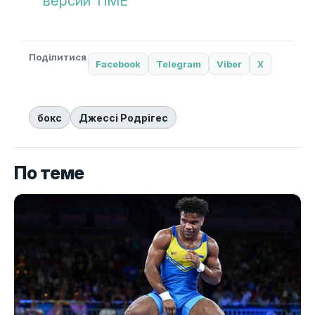
версии TIME
Поділитися
Facebook
Telegram
Viber
X
бокс
Джессі Родрігес
По теме