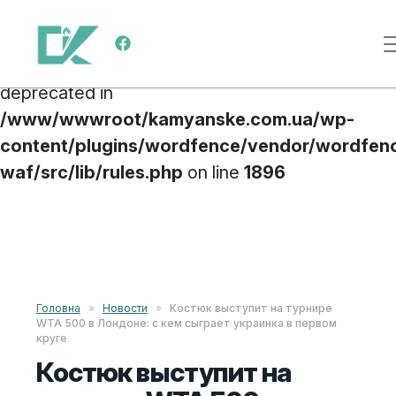
Deprecated
: preg_replace(): Passing null to
Меню навигации
parameter #3 ($subject) of type array|string is
deprecated in
/www/wwwroot/kamyanske.com.ua/wp-
content/plugins/wordfence/vendor/wordfen
waf/src/lib/rules.php
on line
1896
Перейти к содержимому
Головна
»
Новости
»
Костюк выступит на турнире
WTA 500 в Лондоне: с кем сыграет украинка в первом
круге
Костюк выступит на