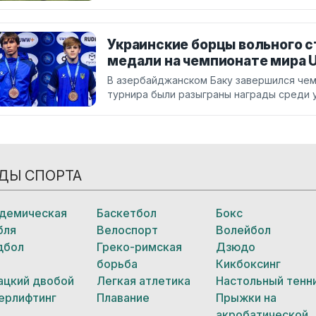
Украинские борцы вольного с
медали на чемпионате мира 
В азербайджанском Баку завершился чем
турнира были разыграны награды среди 
ДЫ СПОРТА
демическая
Баскетбол
Бокс
бля
Велоспорт
Волейбол
дбол
Греко-римская
Дзюдо
борьба
Кикбоксинг
ацкий двобой
Легкая атлетика
Настольный тенн
ерлифтинг
Плавание
Прыжки на
акробатической