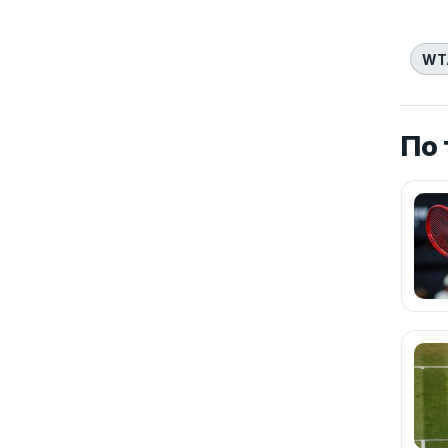
WT
По