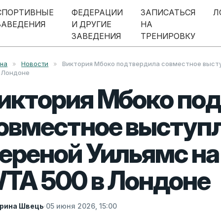
СПОРТИВНЫЕ
ФЕДЕРАЦИИ
ЗАПИСАТЬСЯ
Л
ЗАВЕДЕНИЯ
И ДРУГИЕ
НА
ЗАВЕДЕНИЯ
ТРЕНИРОВКУ
вна
»
Новости
»
Виктория Мбоко подтвердила совместное высту
 Лондоне
иктория Мбоко по
овместное выступл
ереной Уильямс на
TA 500 в Лондоне
рина Швець
·
05 июня 2026, 15:00