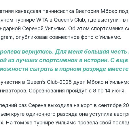
летняя канадская теннисистка Виктория Мбоко под
яном турнире WTA в Queen’s Club, где выступит в
ендарной Сереной Уильямс. Об этом спортсменка с
agram, опубликовав совместное фото с Уильямс.
ролева вернулась. Для меня большая честь 
ой из лучших спортсменок в истории. С ещ
можности сыграть в парном разряде вместе
участия в Queen’s Club-2026 дуэт Мбоко и Уильям
низаторов. Соревнования пройдут с 8 по 14 июня.
едний раз Серена выходила на корт в сентябре 20
тьем круге одиночного разряда она уступила австр
х. На том же турнире Уильямс провела свой послед