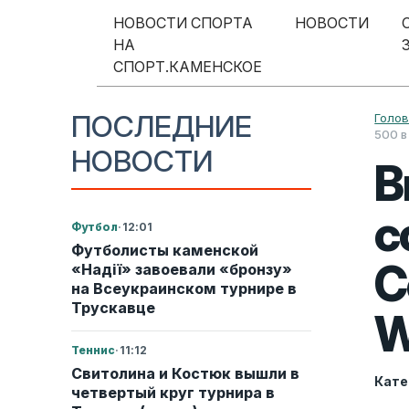
Перейти к содержимому
НОВОСТИ СПОРТА
НОВОСТИ
НА
Меню навигации
СПОРТ.КАМЕНСКОЕ
ПОСЛЕДНИЕ
Голо
500 в
НОВОСТИ
В
с
Футбол
·
12:01
Футболисты каменской
С
«Надії» завоевали «бронзу»
на Всеукраинском турнире в
Трускавце
W
Теннис
·
11:12
Свитолина и Костюк вышли в
Кате
четвертый круг турнира в