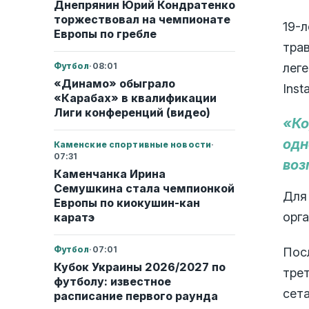
Днепрянин Юрий Кондратенко
торжествовал на чемпионате
19-
Европы по гребле
трав
лег
Футбол
·
08:01
«Динамо» обыграло
Inst
«Карабах» в квалификации
Лиги конференций (видео)
«Ко
одн
Каменские спортивные новости
·
07:31
воз
Каменчанка Ирина
Семушкина стала чемпионкой
Для 
Европы по киокушин-кан
орга
каратэ
Футбол
·
07:01
Посл
Кубок Украины 2026/2027 по
тре
футболу: известное
сета
расписание первого раунда