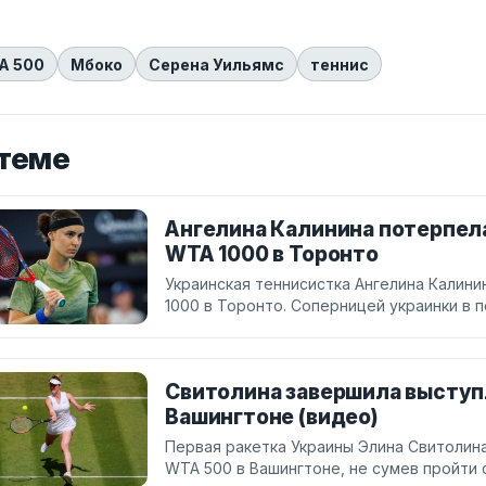
A 500
Мбоко
Серена Уильямс
теннис
 теме
Ангелина Калинина потерпела
WTA 1000 в Торонто
Украинская теннисистка Ангелина Калин
1000 в Торонто. Соперницей украинки в п
Свитолина завершила выступ
Вашингтоне (видео)
Первая ракетка Украины Элина Свитолин
WTA 500 в Вашингтоне, не сумев пройти