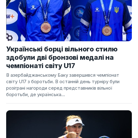
Українські борці вільного стилю
здобули дві бронзові медалі на
чемпіонаті світу U17
В азербайджанському Баку завершився чемпіонат
світу U17 з боротьби. В останній день турніру були
розіграні нагороди серед представників вільної
боротьби, де українська...