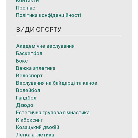
Контакти
Про нас
Політика конфіденційності
ВИДИ СПОРТУ
Академічне веслування
Баскетбол
Бокс
Важка атлетика
Велоспорт
Веслування на байдарці та каное
Волейбол
Гандбол
Дзюдо
Естетична групова гімнастика
Кікбоксинг
Козацький двобій
Легка атлетика