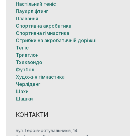
Настільний теніс
Пауерліфтинг
Плавання
Спортивна акробатика
Спортивна гімнастика
Стрибки на акробатичній доріжці
Теніс
Триатлон
Тхеквондо
Футбол
Художня гімнастика
Черліденг
Шахи
Шашки
КОНТАКТИ
вул. Героїв-рятувальників, 14