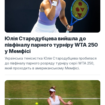
Юлія Стародубцева вийшла до
півфіналу парного турніру WTA 250
у Мемфісі
Українська тенісистка Юлія Стародубцева пробилася
до півфіналу парного розряду турніру серії WTA 250,
який проходить в американському Мемфісі.