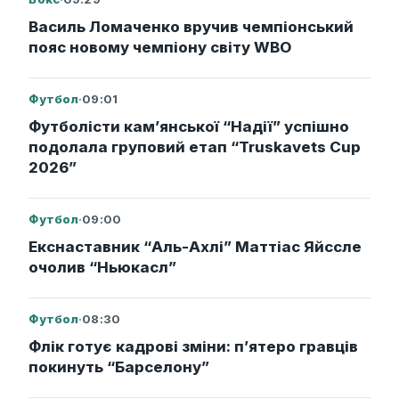
Василь Ломаченко вручив чемпіонський
пояс новому чемпіону світу WBO
Футбол
·
09:01
Футболісти кам’янської “Надії” успішно
подолала груповий етап “Truskavets Cup
2026”
Футбол
·
09:00
Екснаставник “Аль-Ахлі” Маттіас Яйссле
очолив “Ньюкасл”
Футбол
·
08:30
Флік готує кадрові зміни: п’ятеро гравців
покинуть “Барселону”