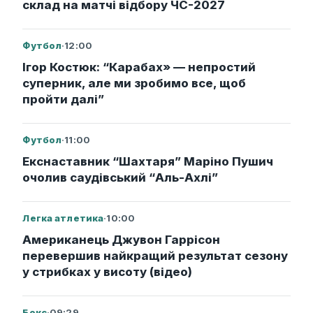
склад на матчі відбору ЧС-2027
Футбол
·
12:00
Ігор Костюк: “Карабах» — непростий
суперник, але ми зробимо все, щоб
пройти далі”
Футбол
·
11:00
Екснаставник “Шахтаря” Маріно Пушич
очолив саудівський “Аль-Ахлі”
Легка атлетика
·
10:00
Американець Джувон Гаррісон
перевершив найкращий результат сезону
у стрибках у висоту (відео)
Бокс
·
09:29