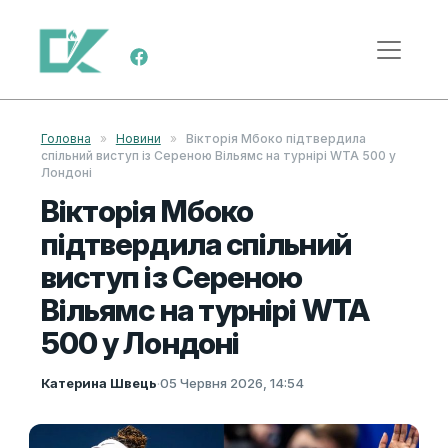
Skip to content
Main Navigation
Головна
»
Новини
»
Вікторія Мбоко підтвердила
спільний виступ із Сереною Вільямс на турнірі WTA 500 у
Лондоні
Вікторія Мбоко
підтвердила спільний
виступ із Сереною
Вільямс на турнірі WTA
500 у Лондоні
Катерина Швець
·
05 Червня 2026, 14:54