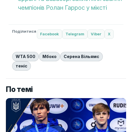
чемпіонів Ролан Гаррос у міксті
Поділитися
Facebook
Telegram
Viber
X
WTA 500
Мбоко
Серена Вільямс
теніс
По темі