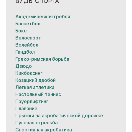
ВИДЫ СПОРТА
Академическая гребля
Баскетбол
Бокс
Велоспорт
Волейбол
Гандбол
Греко-римская борьба
Дзюдо
Кикбоксинг
Козацкий двобой
Легкая атлетика
Настольный теннис
Пауерлифтинг
Плавание
Прыжки на акробатической дорожке
Пулевая стрельба
Спортивная акробатика