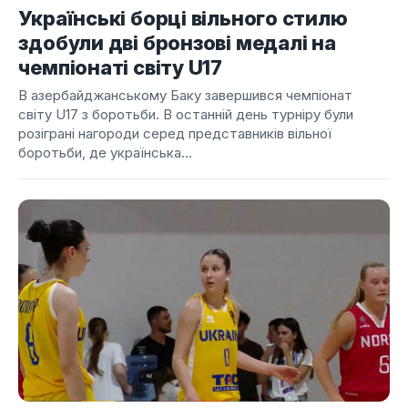
Українські борці вільного стилю
здобули дві бронзові медалі на
чемпіонаті світу U17
В азербайджанському Баку завершився чемпіонат
світу U17 з боротьби. В останній день турніру були
розіграні нагороди серед представників вільної
боротьби, де українська...