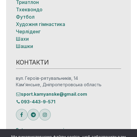
Триатлон
Тхеквондо
Футбол
Художня гімнастика
Черліденг
Шахи
Шашки
КОНТАКТИ
вул. Героїв-рятувальників, 14
Кам’янське, Дніпропетровська область
sport.kamyanske@gmail.com
093-443-9-571
Зв’язатися з редакцією
Ми використовуємо файли cookie, щоб забезпечити вам