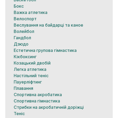
Бокс
Важка атлетика
Велоспорт
Веслування на байдарці та каное
Волейбол
Гандбол
Дзюдо
Естетична групова гімнастика
Кікбоксинг
Козацький двобій
Легка атлетика
Настільний теніс
Пауерліфтинг
Плавання
Спортивна акробатика
Спортивна гімнастика
Стрибки на акробатичній доріжці
Теніс