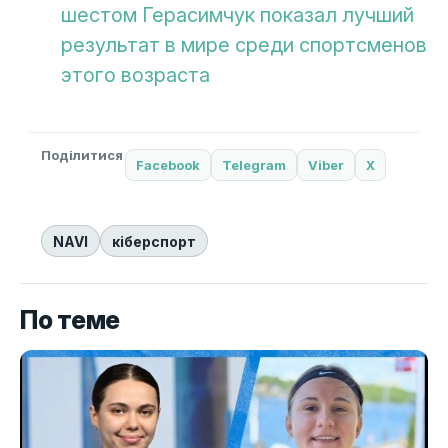
шестом Герасимчук показал лучший
результат в мире среди спортсменов
этого возраста
Поділитися
Facebook
Telegram
Viber
X
NAVI
кіберспорт
По теме