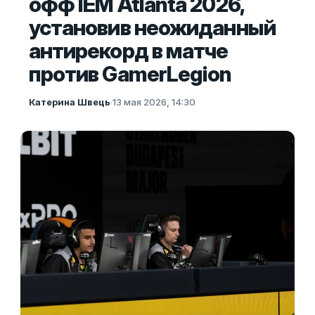
офф IEM Atlanta 2026,
установив неожиданный
антирекорд в матче
против GamerLegion
Катерина Швець
·
13 мая 2026, 14:30