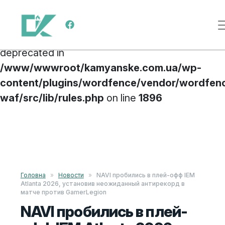
Deprecated
: preg_replace(): Passing null to
Меню навигации
parameter #3 ($subject) of type array|string is
deprecated in
/www/wwwroot/kamyanske.com.ua/wp-
content/plugins/wordfence/vendor/wordfen
waf/src/lib/rules.php
on line
1896
Перейти к содержимому
Головна
»
Новости
»
NAVI пробились в плей-офф IEM
Atlanta 2026, установив неожиданный антирекорд в
матче против GamerLegion
NAVI пробились в плей-