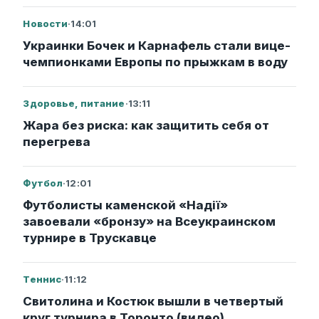
Новости
·
14:01
Украинки Бочек и Карнафель стали вице-
чемпионками Европы по прыжкам в воду
Здоровье, питание
·
13:11
Жара без риска: как защитить себя от
перегрева
Футбол
·
12:01
Футболисты каменской «Надії»
завоевали «бронзу» на Всеукраинском
турнире в Трускавце
Теннис
·
11:12
Свитолина и Костюк вышли в четвертый
круг турнира в Торонто (видео)