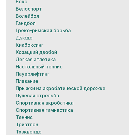
Бокс
Велоспорт
Волейбол
Гандбол
Греко-римская борьба
Дзюдо
Кикбоксинг
Козацкий двобой
Легкая атлетика
Настольный теннис
Пауерлифтинг
Плавание
Прыжки на акробатической дорожке
Пулевая стрельба
Спортивная акробатика
Спортивная гимнастика
Теннис
Триатлон
Тхэквондо