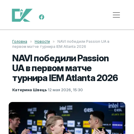
Перейти к содержимому
Меню навигации
Головна
»
Новости
»
NAVI победили Passion UA в
первом матче турнира IEM Atlanta 2026
NAVI победили Passion
UA в первом матче
турнира IEM Atlanta 2026
Катерина Швець
·
12 мая 2026, 15:30