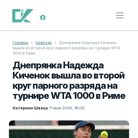
Перейти к содержимому
Меню навигации
Головна
»
Новости
»
Днепрянка Надежда Киченок
вышла во второй круг парного разряда на турнире WTA
1000 в Риме
Днепрянка Надежда
Киченок вышла во второй
круг парного разряда на
турнире WTA 1000 в Риме
Катерина Швець
·
11 мая 2026, 18:00