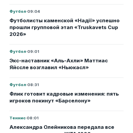
Футбол
·
09:04
Футболисты каменской «Надії» успешно
прошли групповой этап «Truskavets Cup
2026»
Футбол
·
09:01
Экс-наставник «Аль-Ахли» Маттиас
Яйссле возглавил «Ньюкасл»
Футбол
·
08:31
Флик готовит кадровые изменения: пять
игроков покинут «Барселону»
Теннис
·
08:01
Александра Олейникова передала все