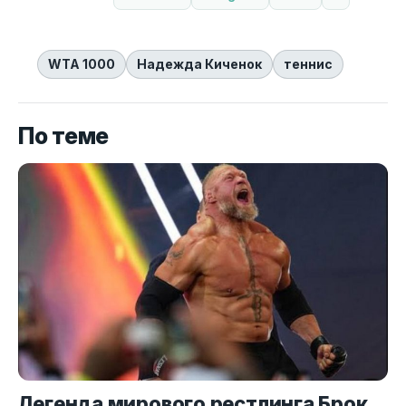
WTA 1000
Надежда Киченок
теннис
По теме
Легенда мирового рестлинга Брок