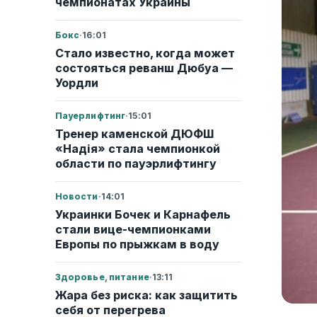
чемпионатах Украины
Бокс
·
16:01
Стало известно, когда может
состояться реванш Дюбуа —
Уордли
Пауерлифтинг
·
15:01
Тренер каменской ДЮФШ
«Надія» стала чемпионкой
области по пауэрлифтингу
Новости
·
14:01
Украинки Бочек и Карнафель
стали вице-чемпионками
Европы по прыжкам в воду
Здоровье, питание
·
13:11
Жара без риска: как защитить
себя от перегрева