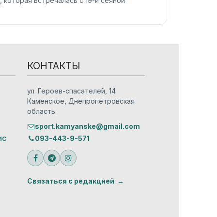
 которая встречалась с 19-й сеяной
КОНТАКТЫ
ул. Героев-спасателей, 14
Каменское, Днепропетровская
область
sport.kamyanske@gmail.com
ис
093-443-9-571
Связаться с редакцией