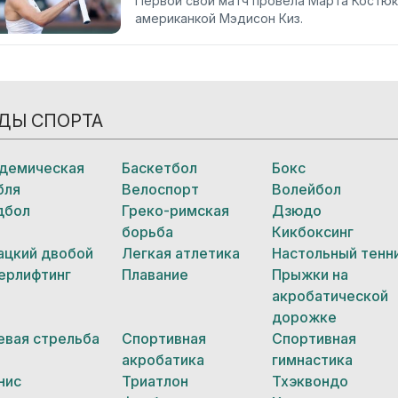
Первой свой матч провела Марта Костюк,
американкой Мэдисон Киз.
ДЫ СПОРТА
демическая
Баскетбол
Бокс
бля
Велоспорт
Волейбол
дбол
Греко-римская
Дзюдо
борьба
Кикбоксинг
ацкий двобой
Легкая атлетика
Настольный тенн
ерлифтинг
Плавание
Прыжки на
акробатической
дорожке
евая стрельба
Спортивная
Спортивная
акробатика
гимнастика
нис
Триатлон
Тхэквондо