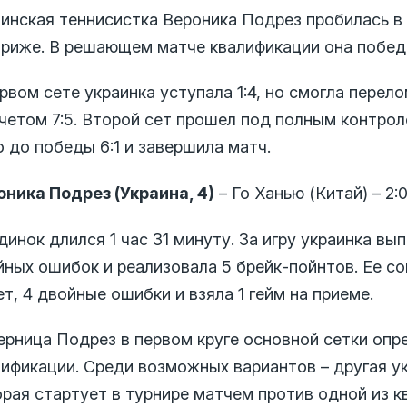
аинская теннисистка Вероника Подрез пробилась в
ариже. В решающем матче квалификации она победи
рвом сете украинка уступала 1:4, но смогла перел
счетом 7:5. Второй сет прошел под полным контро
 до победы 6:1 и завершила матч.
оника Подрез (Украина, 4)
– Го Ханью (Китай) – 2:0 
инок длился 1 час 31 минуту. За игру украинка вы
йных ошибок и реализовала 5 брейк-пойнтов. Ее со
т, 4 двойные ошибки и взяла 1 гейм на приеме.
ерница Подрез в первом круге основной сетки опр
лификации. Среди возможных вариантов – другая 
орая стартует в турнире матчем против одной из к