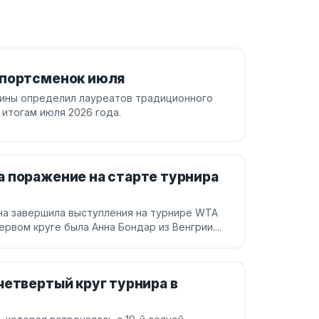
спортсменок июля
аины определил лауреатов традиционного
итогам июля 2026 года.
 поражение на старте турнира
ина завершила выступления на турнире WTA
ервом круге была Анна Бондар из Венгрии....
четвертый круг турнира в