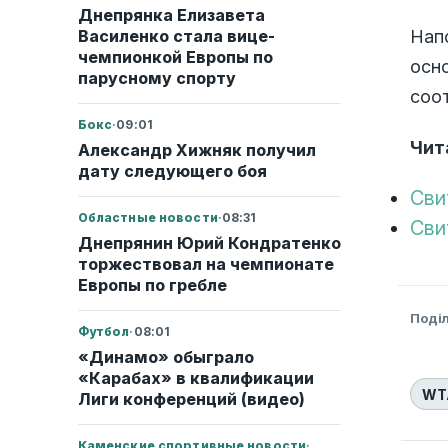
Днепрянка Елизавета
Василенко стала вице-
Нап
чемпионкой Европы по
осн
парусному спорту
соо
Бокс
·
09:01
Чит
Александр Хижняк получил
дату следующего боя
Сви
Областные новости
·
08:31
Сви
Днепрянин Юрий Кондратенко
торжествовал на чемпионате
Европы по гребле
Поді
Футбол
·
08:01
«Динамо» обыграло
«Карабах» в квалификации
WT
Лиги конференций (видео)
Каменские спортивные новости
·