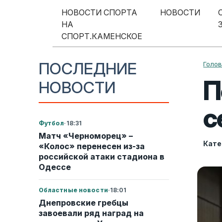
Перейти к содержимому
НОВОСТИ СПОРТА
НОВОСТИ
НА
Меню навигации
СПОРТ.КАМЕНСКОЕ
ПОСЛЕДНИЕ
Голо
П
НОВОСТИ
с
Футбол
·
18:31
Матч «Черноморец» –
Кате
«Колос» перенесен из-за
российской атаки стадиона в
Одессе
Областные новости
·
18:01
Днепровские гребцы
завоевали ряд наград на