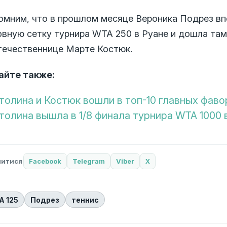
омним, что в прошлом месяце Вероника Подрез вп
овную сетку турнира WTA 250 в Руане и дошла там
течественнице Марте Костюк.
айте также:
толина и Костюк вошли в топ-10 главных фаво
толина вышла в 1/8 финала турнира WTA 1000 
литися
Facebook
Telegram
Viber
X
A 125
Подрез
теннис