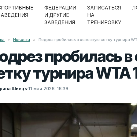
СПОРТИВНЫЕ
ФЕДЕРАЦИИ
ЗАПИСАТЬСЯ
Л
ЗАВЕДЕНИЯ
И ДРУГИЕ
НА
ЗАВЕДЕНИЯ
ТРЕНИРОВКУ
вна
»
Новости
»
Подрез пробилась в основную сетку турнира WT
одрез пробилась в
етку турнира WTA 
рина Швець
·
11 мая 2026, 16:36