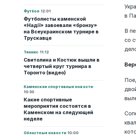
Укр
Футбол
·
12:01
в П
Футболисты каменской
«Надії» завоевали «бронзу»
В пе
на Всеукраинском турнире в
Трускавце
со 
дело
Теннис
·
11:12
Свитолина и Костюк вышли в
Вер
четвертый круг турнира в
Торонто (видео)
Поед
Каменские спортивные новости
·
дво
10:30
выле
Какие спортивные
мероприятия состоятся в
Каменском на следующей
Соп
неделе
ква
кот
Областные новости
·
10:00