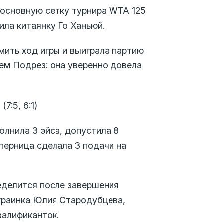
 основную сетку турнира WTA 125
ла китаянку Го Ханьюй.
омить ход игры и выиграла партию
лем Подрез: она уверенно довела
(7:5, 6:1)
полнила 3 эйса, допустила 8
перница сделала 3 подачи на
еделится после завершения
украинка Юлия Стародубцева,
валификанток.