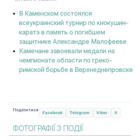
В Каменском состоялся
всеукраинский турнир по киокушин-
каратэ в память о погибшем
защитнике Александре Малофееве
Камечане завоевали медали на
чемпионате области по греко-
римской борьбе в Верхнеднепровске
Поділитися
Facebook
Telegram
Viber
X
ФОТОГРАФІЇ З ПОДІЇ