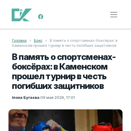
Перейти к содержимому
Меню навигации
Головна
»
Бокс
»
В память о спортсменах-боксёрах: в
Каменском прошел турнир в честь погибших защитников
В память о спортсменах-
боксёрах: в Каменском
прошел турнир в честь
погибших защитников
Ілона Бугаєва
·
09 мая 2026, 17:01