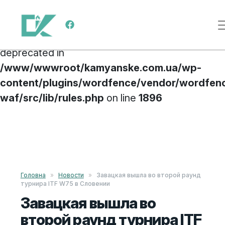
Deprecated
: preg_replace(): Passing null to
Меню навигации
parameter #3 ($subject) of type array|string is
deprecated in
/www/wwwroot/kamyanske.com.ua/wp-
content/plugins/wordfence/vendor/wordfen
waf/src/lib/rules.php
on line
1896
Перейти к содержимому
Головна
»
Новости
»
Завацкая вышла во второй раунд
турнира ITF W75 в Словении
Завацкая вышла во
второй раунд турнира ITF