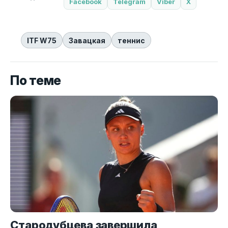
Facebook
Telegram
Viber
X
ITF W75
Завацкая
теннис
По теме
Стародубцева завершила