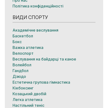
Про нас
Політика конфіденційності
ВИДИ СПОРТУ
Академічне веслування
Баскетбол
Бокс
Важка атлетика
Велоспорт
Веслування на байдарці та каное
Волейбол
Гандбол
Дзюдо
Естетична групова гімнастика
Кікбоксинг
Козацький двобій
Легка атлетика
Настільний теніс