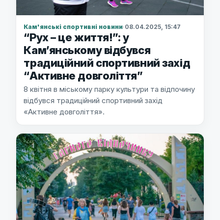
Кам'янські спортивні новини
·
08.04.2025, 15:47
“Рух – це життя!”: у
Камʼянському відбувся
традиційний спортивний захід
“Активне довголіття”
8 квітня в міському парку культури та відпочину
відбувся традиційний спортивний захід
«Активне довголіття».