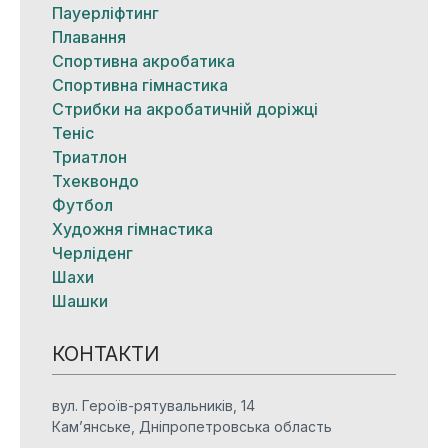
Пауерліфтинг
Плавання
Спортивна акробатика
Спортивна гімнастика
Стрибки на акробатичній доріжці
Теніс
Триатлон
Тхеквондо
Футбол
Художня гімнастика
Черліденг
Шахи
Шашки
КОНТАКТИ
вул. Героїв-рятувальників, 14
Кам’янське, Дніпропетровська область