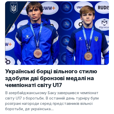
Українські борці вільного стилю
здобули дві бронзові медалі на
чемпіонаті світу U17
В азербайджанському Баку завершився чемпіонат
світу U17 з боротьби. В останній день турніру були
розіграні нагороди серед представників вільної
боротьби, де українська...