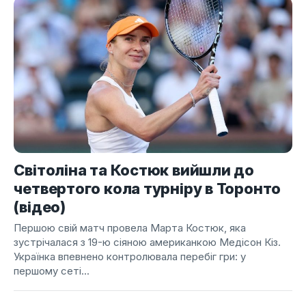
Світоліна та Костюк вийшли до
четвертого кола турніру в Торонто
(відео)
Першою свій матч провела Марта Костюк, яка
зустрічалася з 19-ю сіяною американкою Медісон Кіз.
Українка впевнено контролювала перебіг гри: у
першому сеті...