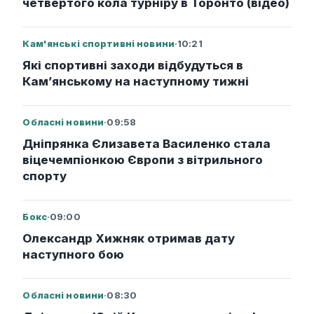
четвертого кола турніру в Торонто (відео)
Кам'янські спортивні новини
·
10:21
Які спортивні заходи відбудуться в
Кам’янському на наступному тижні
Обласні новини
·
09:58
Дніпрянка Єлизавета Василенко стала
віцечемпіонкою Європи з вітрильного
спорту
Бокс
·
09:00
Олександр Хижняк отримав дату
наступного бою
Обласні новини
·
08:30