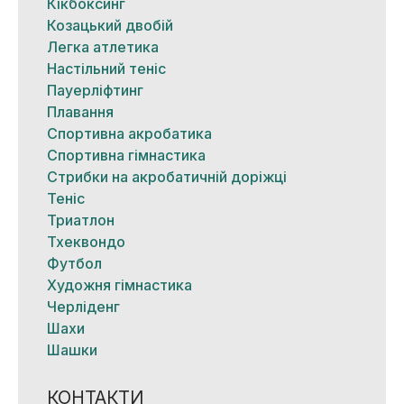
Кікбоксинг
Козацький двобій
Легка атлетика
Настільний теніс
Пауерліфтинг
Плавання
Спортивна акробатика
Спортивна гімнастика
Стрибки на акробатичній доріжці
Теніс
Триатлон
Тхеквондо
Футбол
Художня гімнастика
Черліденг
Шахи
Шашки
КОНТАКТИ