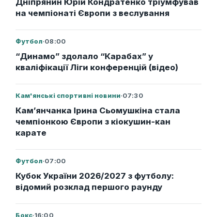
Дніпрянин Юрій Кондратенко тріумфував
на чемпіонаті Європи з веслування
Футбол
·
08:00
“Динамо” здолало “Карабах” у
кваліфікації Ліги конференцій (відео)
Кам'янські спортивні новини
·
07:30
Кам’янчанка Ірина Сьомушкіна стала
чемпіонкою Європи з кіокушин-кан
карате
Футбол
·
07:00
Кубок України 2026/2027 з футболу:
відомий розклад першого раунду
Бокс
·
16:00