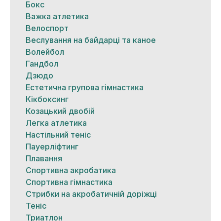
Бокс
Важка атлетика
Велоспорт
Веслування на байдарці та каное
Волейбол
Гандбол
Дзюдо
Естетична групова гімнастика
Кікбоксинг
Козацький двобій
Легка атлетика
Настільний теніс
Пауерліфтинг
Плавання
Спортивна акробатика
Спортивна гімнастика
Стрибки на акробатичній доріжці
Теніс
Триатлон