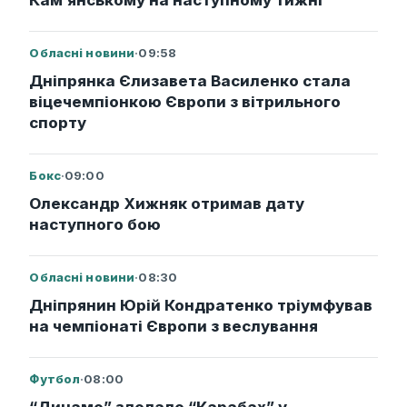
Обласні новини
·
09:58
Дніпрянка Єлизавета Василенко стала
віцечемпіонкою Європи з вітрильного
спорту
Бокс
·
09:00
Олександр Хижняк отримав дату
наступного бою
Обласні новини
·
08:30
Дніпрянин Юрій Кондратенко тріумфував
на чемпіонаті Європи з веслування
Футбол
·
08:00
“Динамо” здолало “Карабах” у