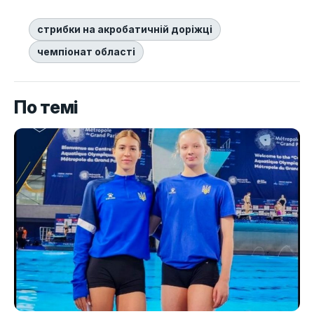
стрибки на акробатичній доріжці
чемпіонат області
По темі