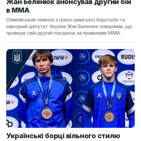
Жан Беленюк анонсував другий бій
в ММА
Олімпійський чемпіон з греко-римської боротьби та
народний депутат України Жан Беленюк повідомив, що
проведе свій другий поєдинок за правилами ММА.
Українські борці вільного стилю