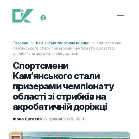
Skip to content
Main Navigation
Головна
»
Кам'янські спортивні новини
»
Спортсмени
Кам’янського стали призерами чемпіонату області зі
стрибків на акробатичній доріжці
Спортсмени
Кам’янського стали
призерами чемпіонату
області зі стрибків на
акробатичній доріжці
Ілона Бугаєва
·
16 Травня 2025, 09:31