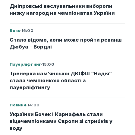
Дніпровські веслувальники вибороли
низку нагород на чемпіонатах України
Бокс
·
16:00
Стало відомо, коли може пройти реванш
Дюбуа – Вордлі
Пауерліфтинг
·
15:00
Тренерка кам’янської ДЮФШ “Надія”
стала чемпіонкою області з
пауерліфтингу
Новини
·
14:00
Українки Бочек і Карнафель стали
віцечемпіонками Європи зі стрибків у
воду