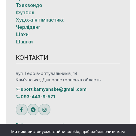
Тхеквондо
Футбол
Художня гімнастика
Черліденг
Шахи
Шашки
КОНТАКТИ
вул. Героїв-рятувальників, 14
Кам’янське, Дніпропетровська область
sport.kamyanske@gmail.com
093-443-9-571
Зв’язатися з редакцією
Ми використовуємо файли cookie, щоб забезпечити вам