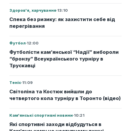
Здоров'я, харчування
·
13:10
Спека без ризику: як захистити себе від
перегрівання
Футбол
·
12:00
Футболісти кам’янської “Надії” вибороли
“бронзу” Всеукраїнського турніру в
Трускавці
Теніс
·
11:09
Світоліна та Костюк вийшли до
четвертого кола турніру в Торонто (відео)
Кам'янські спортивні новини
·
10:21
Які спортивні заходи відбудуться в
Кам’янському на наступному тижні