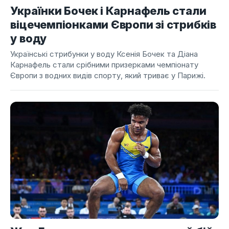
Українки Бочек і Карнафель стали
віцечемпіонками Європи зі стрибків
у воду
Українські стрибунки у воду Ксенія Бочек та Діана
Карнафель стали срібними призерками чемпіонату
Європи з водних видів спорту, який триває у Парижі.