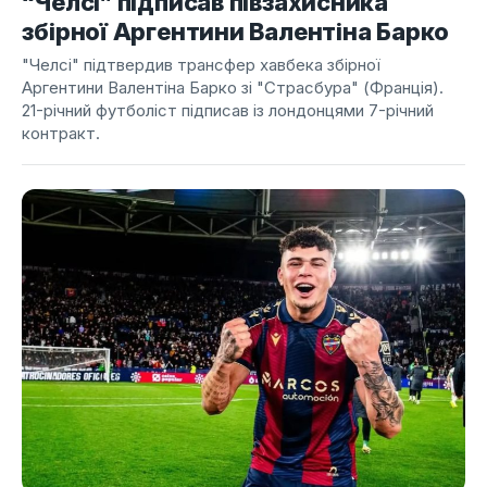
“Челсі” підписав півзахисника
збірної Аргентини Валентіна Барко
"Челсі" підтвердив трансфер хавбека збірної
Аргентини Валентіна Барко зі "Страсбура" (Франція).
21-річний футболіст підписав із лондонцями 7-річний
контракт.