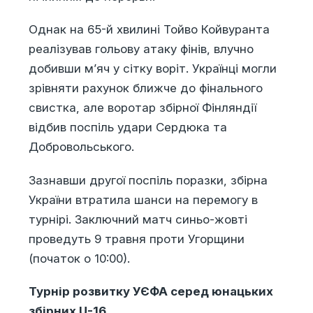
Однак на 65-й хвилині Тойво Койвуранта
реалізував гольову атаку фінів, влучно
добивши м’яч у сітку воріт. Українці могли
зрівняти рахунок ближче до фінального
свистка, але воротар збірної Фінляндії
відбив поспіль удари Сердюка та
Добровольського.
Зазнавши другої поспіль поразки, збірна
України втратила шанси на перемогу в
турнірі. Заключний матч синьо-жовті
проведуть 9 травня проти Угорщини
(початок о 10:00).
Турнір розвитку УЄФА серед юнацьких
збірних U-16