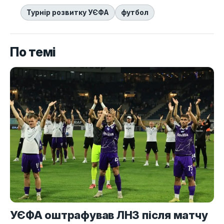
Турнір розвитку УЄФА
футбол
По темі
УЄФА оштрафував ЛНЗ після матчу