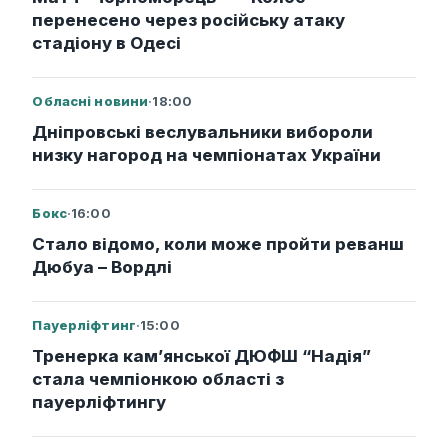
перенесено через російську атаку
стадіону в Одесі
Обласні новини
·
18:00
Дніпровські веслувальники вибороли
низку нагород на чемпіонатах України
Бокс
·
16:00
Стало відомо, коли може пройти реванш
Дюбуа – Вордлі
Пауерліфтинг
·
15:00
Тренерка кам’янської ДЮФШ “Надія”
стала чемпіонкою області з
пауерліфтингу