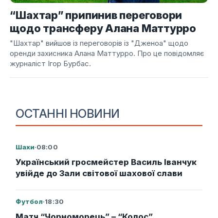
“Шахтар” припинив переговори
щодо трансферу Алана Маттурро
"Шахтар" вийшов із переговорів із "Дженоа" щодо
оренди захисника Алана Маттурро. Про це повідомляє
журналіст Ігор Бурбас.
ОСТАННІ НОВИНИ
Шахи
·
08:00
Український гросмейстер Василь Іванчук
увійде до Зали світової шахової слави
Футбол
·
18:30
Матч “Чорноморець” – “Колос”