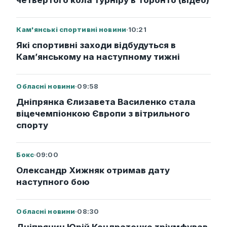
четвертого кола турніру в Торонто (відео)
Кам'янські спортивні новини
·
10:21
Які спортивні заходи відбудуться в
Кам’янському на наступному тижні
Обласні новини
·
09:58
Дніпрянка Єлизавета Василенко стала
віцечемпіонкою Європи з вітрильного
спорту
Бокс
·
09:00
Олександр Хижняк отримав дату
наступного бою
Обласні новини
·
08:30