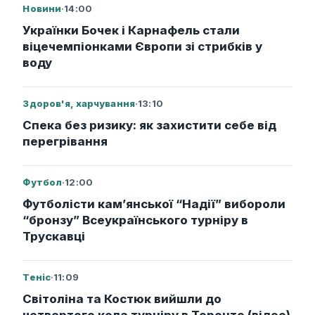
Новини
·
14:00
Українки Бочек і Карнафель стали
віцечемпіонками Європи зі стрибків у
воду
Здоров'я, харчування
·
13:10
Спека без ризику: як захистити себе від
перегрівання
Футбол
·
12:00
Футболісти кам’янської “Надії” вибороли
“бронзу” Всеукраїнського турніру в
Трускавці
Теніс
·
11:09
Світоліна та Костюк вийшли до