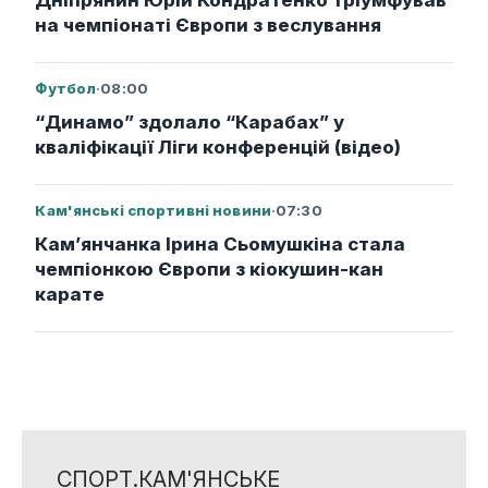
Дніпрянин Юрій Кондратенко тріумфував
на чемпіонаті Європи з веслування
Футбол
·
08:00
“Динамо” здолало “Карабах” у
кваліфікації Ліги конференцій (відео)
Кам'янські спортивні новини
·
07:30
Кам’янчанка Ірина Сьомушкіна стала
чемпіонкою Європи з кіокушин-кан
карате
СПОРТ.КАМ'ЯНСЬКЕ