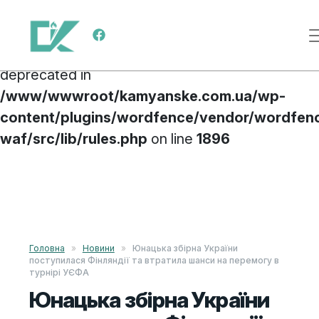
Deprecated
: preg_replace(): Passing null to
Main Navigation
parameter #3 ($subject) of type array|string is
deprecated in
/www/wwwroot/kamyanske.com.ua/wp-
content/plugins/wordfence/vendor/wordfen
waf/src/lib/rules.php
on line
1896
Skip to content
Головна
»
Новини
»
Юнацька збірна України
поступилася Фінляндії та втратила шанси на перемогу в
турнірі УЄФА
Юнацька збірна України