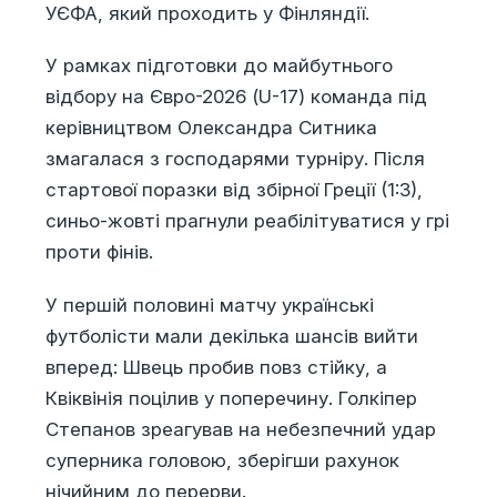
УЄФА, який проходить у Фінляндії.
У рамках підготовки до майбутнього
відбору на Євро-2026 (U-17) команда під
керівництвом Олександра Ситника
змагалася з господарями турніру. Після
стартової поразки від збірної Греції (1:3),
синьо-жовті прагнули реабілітуватися у грі
проти фінів.
У першій половині матчу українські
футболісти мали декілька шансів вийти
вперед: Швець пробив повз стійку, а
Квіквінія поцілив у поперечину. Голкіпер
Степанов зреагував на небезпечний удар
суперника головою, зберігши рахунок
нічийним до перерви.