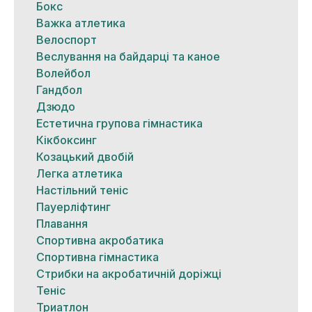
Бокс
Важка атлетика
Велоспорт
Веслування на байдарці та каное
Волейбол
Гандбол
Дзюдо
Естетична групова гімнастика
Кікбоксинг
Козацький двобій
Легка атлетика
Настільний теніс
Пауерліфтинг
Плавання
Спортивна акробатика
Спортивна гімнастика
Стрибки на акробатичній доріжці
Теніс
Триатлон