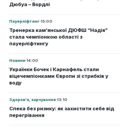
Дюбуа – Вордлі
Пауерліфтинг
·
15:00
Тренерка кам’янської ДЮФШ “Надія”
стала чемпіонкою області з
пауерліфтингу
Новини
·
14:00
Українки Бочек і Карнафель стали
віцечемпіонками Європи зі стрибків у
воду
Здоров'я, харчування
·
13:10
Спека без ризику: як захистити себе від
перегрівання