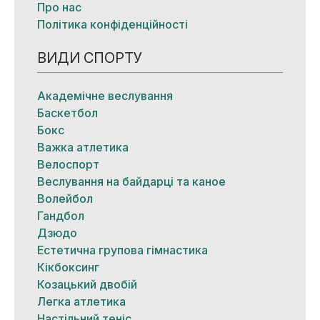
Про нас
Політика конфіденційності
ВИДИ СПОРТУ
Академічне веслування
Баскетбол
Бокс
Важка атлетика
Велоспорт
Веслування на байдарці та каное
Волейбол
Гандбол
Дзюдо
Естетична групова гімнастика
Кікбоксинг
Козацький двобій
Легка атлетика
Настільний теніс