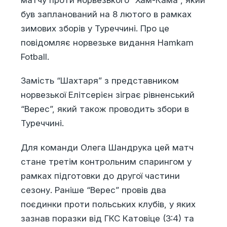
був запланований на 8 лютого в рамках
зимових зборів у Туреччині. Про це
повідомляє норвезьке видання Hamkam
Fotball.
Замість “Шахтаря” з представником
норвезької Елітсерієн зіграє рівненський
“Верес”, який також проводить збори в
Туреччині.
Для команди Олега Шандрука цей матч
стане третім контрольним спарингом у
рамках підготовки до другої частини
сезону. Раніше “Верес” провів два
поєдинки проти польських клубів, у яких
зазнав поразки від ГКС Катовіце (3:4) та