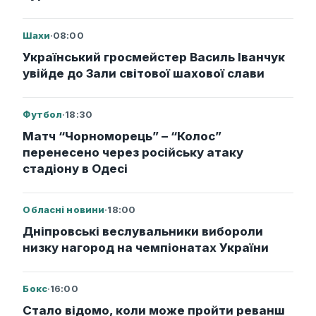
Шахи
·
08:00
Український гросмейстер Василь Іванчук
увійде до Зали світової шахової слави
Футбол
·
18:30
Матч “Чорноморець” – “Колос”
перенесено через російську атаку
стадіону в Одесі
Обласні новини
·
18:00
Дніпровські веслувальники вибороли
низку нагород на чемпіонатах України
Бокс
·
16:00
Стало відомо, коли може пройти реванш