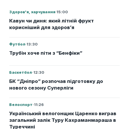
Здоров'я, харчування
·
15:00
Кавун чи диня: який літній фрукт
корисніший для здоров’я
Футбол
·
13:30
Трубін хоче піти з “Бенфіки”
Баскетбол
·
12:30
БК “Дніпро” розпочав підготовку до
нового сезону Суперліги
Велоспорт
·
11:26
Український велогонщик Царенко виграв
загальний залік Туру Кахраманмараша в
Туреччині