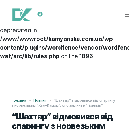
Deprecated
: preg_replace(): Passing null to
Main Navigation
parameter #3 ($subject) of type array|string is
deprecated in
/www/wwwroot/kamyanske.com.ua/wp-
content/plugins/wordfence/vendor/wordfen
waf/src/lib/rules.php
on line
1896
Skip to content
Головна
»
Новини
»
“Шахтар” відмовився від спарингу
з норвезьким “Хам-Камом”: хто замінить “гірників”
“Шахтар” відмовився від
спарингу з норвезьким