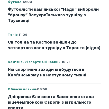
Футбол
·
12:00
Футболісти кам’янської “Надії” вибороли
“бронзу” Всеукраїнського турніру в
Трускавці
Теніс
·
11:09
Світоліна та Костюк вийшли до
четвертого кола турніру в Торонто (відео)
Кам'янські спортивні новини
·
10:21
Які спортивні заходи відбудуться в
Кам’янському на наступному тижні
Обласні новини
·
09:58
Дніпрянка Єлизавета Василенко стала
віцечемпіонкою Європи з вітрильного
спорту