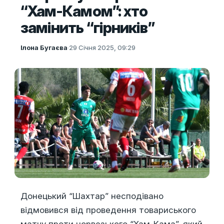
“Хам-Камом”: хто
замінить “гірників”
Ілона Бугаєва
·
29 Січня 2025, 09:29
Донецький “Шахтар” несподівано
відмовився від проведення товариського
матчу проти норвезького “Хам-Кама”, який