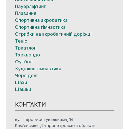
Пауерліфтинг
Плавання
Спортивна акробатика
Спортивна гімнастика
Стрибки на акробатичній доріжці
Теніс
Триатлон
Тхеквондо
Футбол
Художня гімнастика
Черліденг
Шахи
Шашки
КОНТАКТИ
вул. Героїв-рятувальників, 14
Кам’янське, Дніпропетровська область