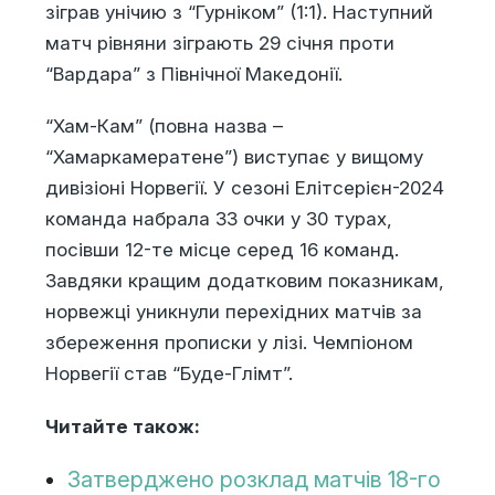
зіграв унічию з “Гурніком” (1:1). Наступний
матч рівняни зіграють 29 січня проти
“Вардара” з Північної Македонії.
“Хам-Кам” (повна назва –
“Хамаркамератене”) виступає у вищому
дивізіоні Норвегії. У сезоні Елітсерієн-2024
команда набрала 33 очки у 30 турах,
посівши 12-те місце серед 16 команд.
Завдяки кращим додатковим показникам,
норвежці уникнули перехідних матчів за
збереження прописки у лізі. Чемпіоном
Норвегії став “Буде-Глімт”.
Читайте також:
Затверджено розклад матчів 18-го