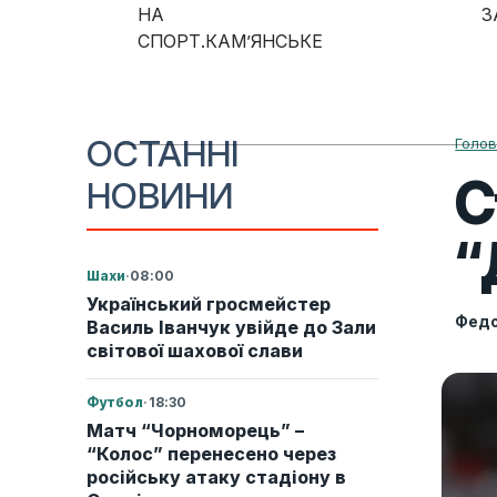
Skip to content
НА
З
СПОРТ.КАМ’ЯНСЬКЕ
Main Navigation
ОСТАННІ
Голо
С
НОВИНИ
“
Шахи
·
08:00
Український гросмейстер
Федо
Василь Іванчук увійде до Зали
світової шахової слави
Футбол
·
18:30
Матч “Чорноморець” –
“Колос” перенесено через
російську атаку стадіону в