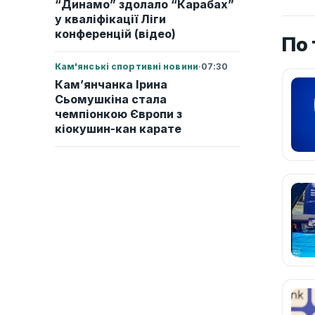
“Динамо” здолало “Карабах”
у кваліфікації Ліги
конференцій (відео)
По 
Кам'янські спортивні новини
·
07:30
Кам’янчанка Ірина
Сьомушкіна стала
чемпіонкою Європи з
кіокушин-кан карате