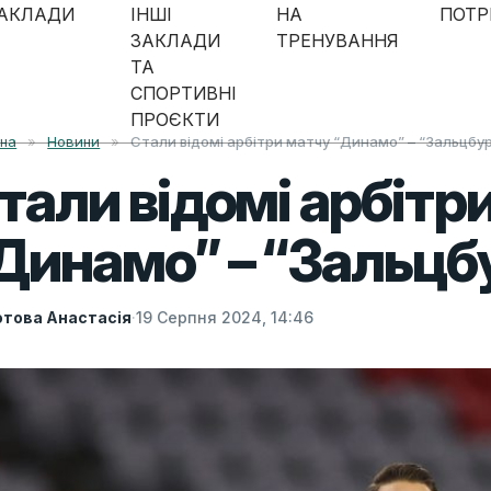
АКЛАДИ
ІНШІ
НА
ПОТР
ЗАКЛАДИ
ТРЕНУВАННЯ
ТА
СПОРТИВНІ
ПРОЄКТИ
вна
»
Новини
»
Стали відомі арбітри матчу “Динамо” – “Зальцбу
тали відомі арбітр
Динамо” – “Зальцб
това Анастасія
·
19 Серпня 2024, 14:46