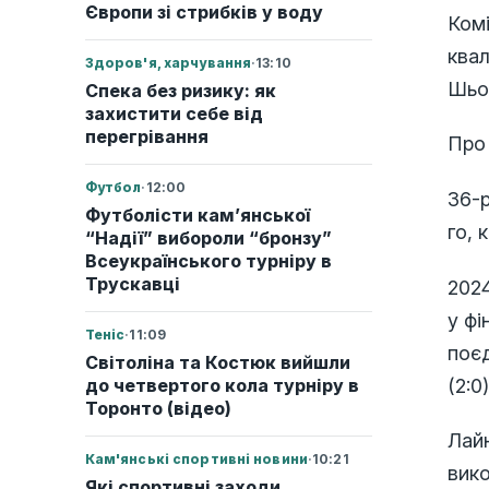
Європи зі стрибків у воду
Ком
квал
Здоров'я, харчування
·
13:10
Шьо
Спека без ризику: як
захистити себе від
перегрівання
Про
Футбол
·
12:00
36-р
Футболісти кам’янської
го, 
“Надії” вибороли “бронзу”
Всеукраїнського турніру в
Трускавці
2024
у фі
Теніс
·
11:09
поє
Світоліна та Костюк вийшли
(2:0)
до четвертого кола турніру в
Торонто (відео)
Лайн
Кам'янські спортивні новини
·
10:21
вико
Які спортивні заходи