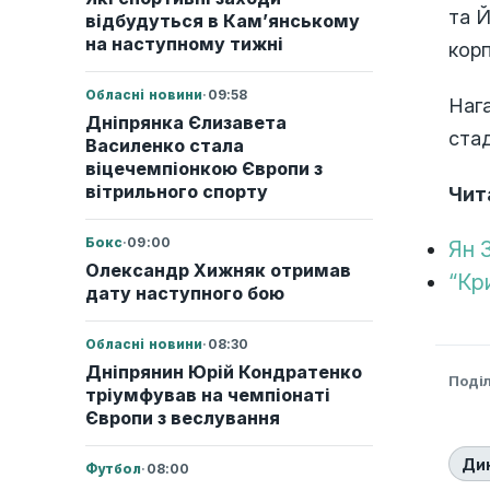
та 
відбудуться в Кам’янському
на наступному тижні
корп
Обласні новини
·
09:58
Нага
Дніпрянка Єлизавета
стад
Василенко стала
віцечемпіонкою Європи з
вітрильного спорту
Чит
Бокс
·
09:00
Ян 
Олександр Хижняк отримав
“Кр
дату наступного бою
Обласні новини
·
08:30
Дніпрянин Юрій Кондратенко
Поді
тріумфував на чемпіонаті
Європи з веслування
Ди
Футбол
·
08:00