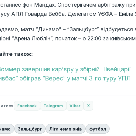
Йоганнес фон Мандах. Спостерігачем арбітражу при
усу АПЛ Говарда Вебба. Делегатом УЄФА – Еміла Уб
даємо, матч “Динамо” – “Зальцбург” відбудеться в 
іоні “Арена Люблін”, початок – о 22:00 за київськи
айте також:
Зоммер завершив кар’єру у збірній Швейцарії
ивбас” обіграв “Верес” у матчі 3-го туру УПЛ
литися
Facebook
Telegram
Viber
X
намо
Зальцбург
Ліга чемпіонів
футбол