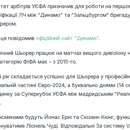
ітет арбітрів УЄФА призначив для роботи на першо
іфікації ЛЧ між “Динамо” та “Зальцбургом” бригаду
рером.
 це повідомив
офіційний сайт “Динамо”
.
ічний Шьорер працює на матчах вищого дивізіону н
категорію ФІФА має – з 2015-го.
 рік складається успішно для Шьорера у професійно
нальній частині Євро-2024, а буквально днями (14 
динку за Суперкубок УЄФА між мадридським “Реало
.
сменами будуть Йонас Ерні та Сюзанн Кюнг, функц
нуватиме Ліонель Чуді. Відповідальні За систему 