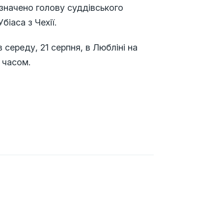
значено голову суддівського
іаса з Чехії.
середу, 21 серпня, в Любліні на
м часом.