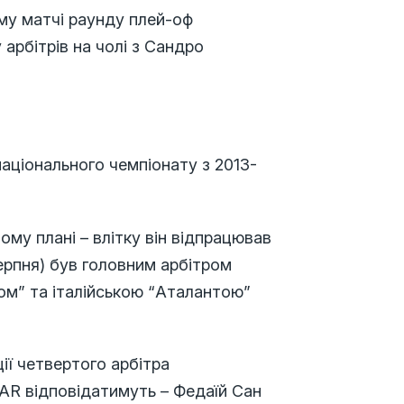
му матчі раунду плей-оф
 арбітрів на чолі з Сандро
аціонального чемпіонату з 2013-
му плані – влітку він відпрацював
серпня) був головним арбітром
м” та італійською “Аталантою”
ії четвертого арбітра
VAR відповідатимуть – Федаїй Сан