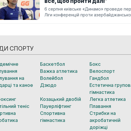
все, щоб пройти далі”
6 серпня київське «Динамо» проведе пер
Ліги конференцій проти азербайджансько
ДИ СПОРТУ
демічне
Баскетбол
Бокс
лування
Важка атлетика
Велоспорт
лування на
Волейбол
Гандбол
дарці та каное
Дзюдо
Естетична групов
гімнастика
боксинг
Козацький двобій
Легка атлетика
тільний теніс
Пауерліфтинг
Плавання
ртивна
Спортивна
Стрибки на
обатика
гімнастика
акробатичній
доріжці