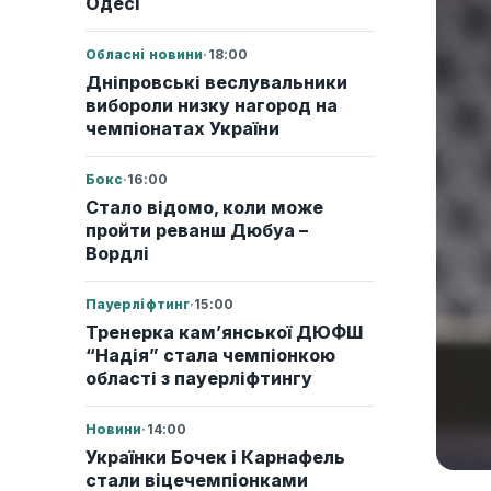
Одесі
Обласні новини
·
18:00
Дніпровські веслувальники
вибороли низку нагород на
чемпіонатах України
Бокс
·
16:00
Стало відомо, коли може
пройти реванш Дюбуа –
Вордлі
Пауерліфтинг
·
15:00
Тренерка кам’янської ДЮФШ
“Надія” стала чемпіонкою
області з пауерліфтингу
Новини
·
14:00
Українки Бочек і Карнафель
стали віцечемпіонками