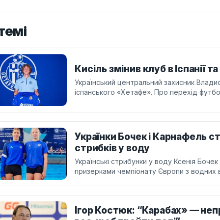
темі
Кисіль змінив клуб в Іспанії 
Український центральний захисник Владис
іспанського «Хетафе». Про перехід футбо
Українки Бочек і Карнафель с
стрибків у воду
Українські стрибунки у воду Ксенія Бочек
призерками чемпіонату Європи з водних в
Ігор Костюк: “Карабах» — не