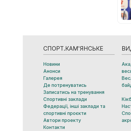
СПОРТ.КАМ'ЯНСЬКЕ
ВИ
Новини
Ака
Анонси
вес
Галерея
Вес
Де потренуватись
бай
Записатись на тренування
Спортивні заклади
Кік
Федерації, інші заклади та
Нас
спортивні проєкти
Спо
Автори проекту
акр
Контакти