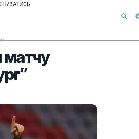
ЕНУВАТИСЬ
Search 
рг”
и матчу
ург”