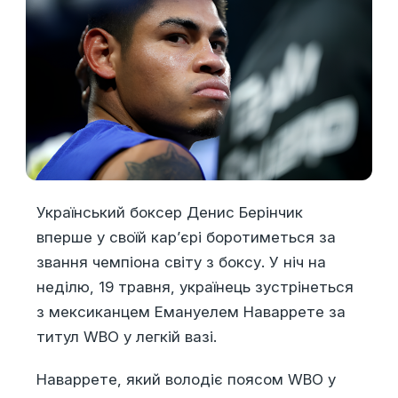
Український боксер Денис Берінчик
вперше у своїй кар’єрі боротиметься за
звання чемпіона світу з боксу. У ніч на
неділю, 19 травня, українець зустрінеться
з мексиканцем Емануелем Наваррете за
титул WBO у легкій вазі.
Наваррете, який володіє поясом WBO у