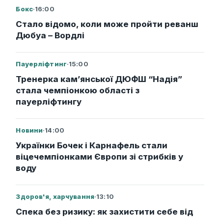
Бокс
·
16:00
Стало відомо, коли може пройти реванш
Дюбуа – Вордлі
Пауерліфтинг
·
15:00
Тренерка кам’янської ДЮФШ “Надія”
стала чемпіонкою області з
пауерліфтингу
Новини
·
14:00
Українки Бочек і Карнафель стали
віцечемпіонками Європи зі стрибків у
воду
Здоров'я, харчування
·
13:10
Спека без ризику: як захистити себе від