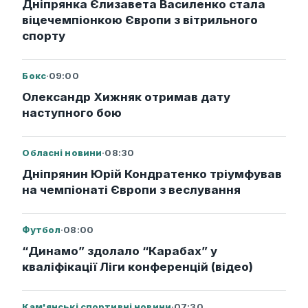
Дніпрянка Єлизавета Василенко стала
віцечемпіонкою Європи з вітрильного
спорту
Бокс
·
09:00
Олександр Хижняк отримав дату
наступного бою
Обласні новини
·
08:30
Дніпрянин Юрій Кондратенко тріумфував
на чемпіонаті Європи з веслування
Футбол
·
08:00
“Динамо” здолало “Карабах” у
кваліфікації Ліги конференцій (відео)
Кам'янські спортивні новини
·
07:30