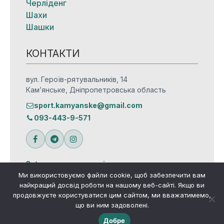
Черліденг
Шахи
Шашки
КОНТАКТИ
вул. Героїв-рятувальників, 14
Кам’янське, Дніпропетровська область
sport.kamyanske@gmail.com
093-443-9-571
Зв’язатися з редакцією
Ми використовуємо файли cookie, щоб забезпечити вам
найкращий досвід роботи на нашому веб-сайті. Якщо ви
продовжуєте користуватися цим сайтом, ми вважатимемо,
що ви ним задоволені.
© Всі права захищено
Добре