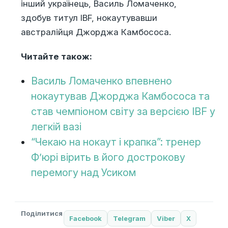
інший українець, Василь Ломаченко,
здобув титул IBF, нокаутувавши
австралійця Джорджа Камбососа.
Читайте також:
Василь Ломаченко впевнено
нокаутував Джорджа Камбососа та
став чемпіоном світу за версією IBF у
легкій вазі
“Чекаю на нокаут і крапка”: тренер
Ф’юрі вірить в його дострокову
перемогу над Усиком
Поділитися
Facebook
Telegram
Viber
X