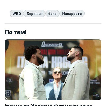
WBO
Берінчик
бокс
Наваррете
По темі