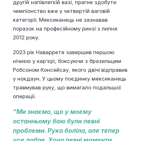
другій напівлегкій вазі, прагне здобути
чемпіонство вже у четвертій ваговій
категорії. Мексиканець не зазнавав
поразок на професійному ринзі з липня
2012 року.
2023 рік Наваррете завершив першою
нічиєю у кар’єрі, боксуючи з бразильцем
Робсоном Консейсау, якого двічі відправив
у нокдаун. У цьому поєдинку мексиканець
травмував руку, що вимагало подальшої
операції.
“Ми знаємо, що у моєму
останньому бою були певні
проблеми. Рука боліла, але тепер
усе добре. Хоча певні моменти