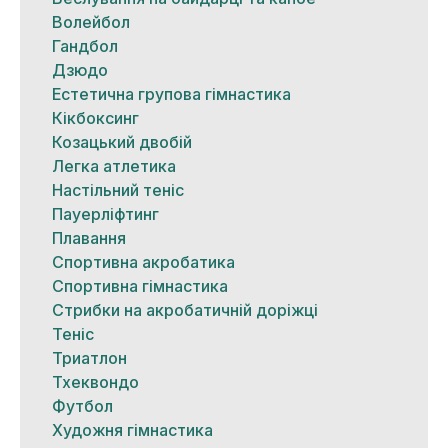
Волейбол
Гандбол
Дзюдо
Естетична групова гімнастика
Кікбоксинг
Козацький двобій
Легка атлетика
Настільний теніс
Пауерліфтинг
Плавання
Спортивна акробатика
Спортивна гімнастика
Стрибки на акробатичній доріжці
Теніс
Триатлон
Тхеквондо
Футбол
Художня гімнастика