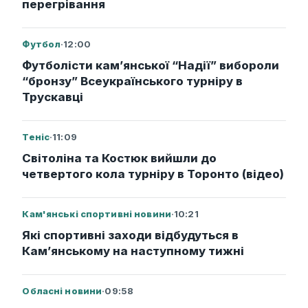
перегрівання
Футбол
·
12:00
Футболісти кам’янської “Надії” вибороли
“бронзу” Всеукраїнського турніру в
Трускавці
Теніс
·
11:09
Світоліна та Костюк вийшли до
четвертого кола турніру в Торонто (відео)
Кам'янські спортивні новини
·
10:21
Які спортивні заходи відбудуться в
Кам’янському на наступному тижні
Обласні новини
·
09:58