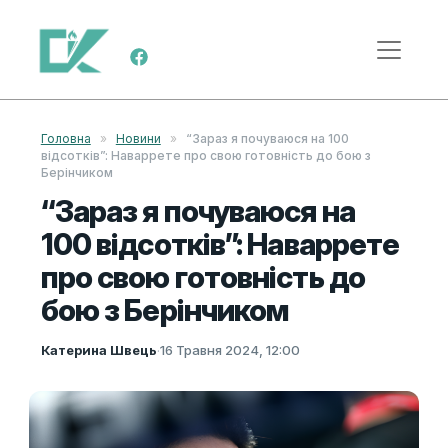
Skip to content
Main Navigation
Головна
»
Новини
»
“Зараз я почуваюся на 100
відсотків”: Наваррете про свою готовність до бою з
Берінчиком
“Зараз я почуваюся на
100 відсотків”: Наваррете
про свою готовність до
бою з Берінчиком
Катерина Швець
·
16 Травня 2024, 12:00