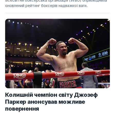
Всесвітня боксерська організація (WBO) оприлюднила
оновлений рейтинг боксерів надважкої ваги.
Колишній чемпіон світу Джозеф
Паркер анонсував можливе
повернення