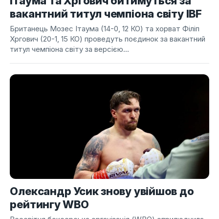
Ітаума та Хргович битимуться за
вакантний титул чемпіона світу IBF
Британець Мозес Ітаума (14-0, 12 КО) та хорват Філіп
Хргович (20-1, 15 КО) проведуть поєдинок за вакантний
титул чемпіона світу за версією...
Олександр Усик знову увійшов до
рейтингу WBO