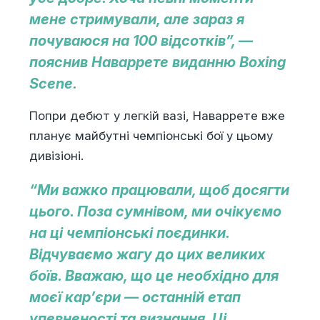
мене стримували, але зараз я
почуваюся на 100 відсотків”, —
пояснив Наваррете виданню Boxing
Scene.
Попри дебют у легкій вазі, Наваррете вже
планує майбутні чемпіонські бої у цьому
дивізіоні.
“Ми важко працювали, щоб досягти
цього. Поза сумнівом, ми очікуємо
на ці чемпіонські поєдинки.
Відчуваємо жагу до цих великих
боїв. Вважаю, що це необхідно для
моєї кар’єри — останній етап
упевненості та визнання. Ці