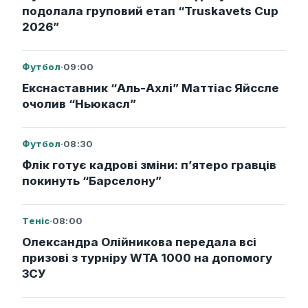
подолала груповий етап “Truskavets Cup
2026”
Футбол
·
09:00
Екснаставник “Аль-Ахлі” Маттіас Яйссле
очолив “Ньюкасл”
Футбол
·
08:30
Флік готує кадрові зміни: п’ятеро гравців
покинуть “Барселону”
Теніс
·
08:00
Олександра Олійникова передала всі
призові з турніру WTA 1000 на допомогу
ЗСУ