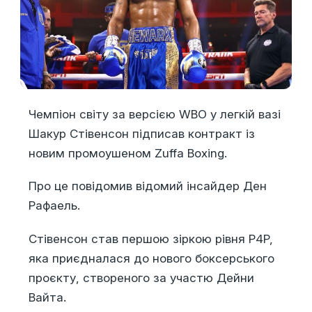
Чемпіон світу за версією WBO у легкій вазі
Шакур Стівенсон підписав контракт із
новим промоушеном Zuffa Boxing.
Про це повідомив відомий інсайдер Ден
Рафаель.
Стівенсон став першою зіркою рівня P4P,
яка приєдналася до нового боксерського
проєкту, створеного за участю Дейни
Вайта.