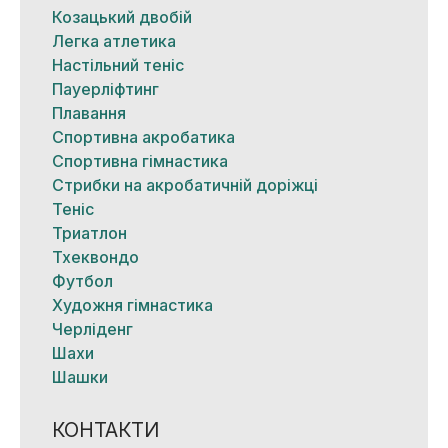
Козацький двобій
Легка атлетика
Настільний теніс
Пауерліфтинг
Плавання
Спортивна акробатика
Спортивна гімнастика
Стрибки на акробатичній доріжці
Теніс
Триатлон
Тхеквондо
Футбол
Художня гімнастика
Черліденг
Шахи
Шашки
КОНТАКТИ