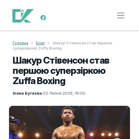
Skip to content
Main Navigation
Головна
»
Бокс
»
Шакур Стівенсон став першою
суперзіркою Zuffa Boxing
Шакур Стівенсон став
першою суперзіркою
Zuffa Boxing
Ілона Бугаєва
·
02 Липня 2026, 16:00