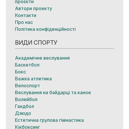
проєкти
Автори проекту
Контакти
Про нас
Політика конфіденційності
ВИДИ СПОРТУ
Академічне веслування
Баскетбол
Бокс
Важка атлетика
Велоспорт
Веслування на байдарці та каное
Волейбол
Гандбол
Дзюдо
Естетична групова гімнастика
Кікбоксинг