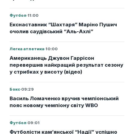
Футбол
·
11:00
Екснаставник “Шахтаря” Маріно Пушич
очолив саудівський “Аль-Ахлі”
Легка атлетика
·
10:00
Американець Джувон Гаррісон
перевершив найкращий результат сезону
у стрибках у висоту (відео)
Бокс
·
09:29
Василь Ломаченко вручив чемпіонський
пояс новому чемпіону світу WBO
Футбол
·
09:01
Футболісти кам’янської “Надії” успішно