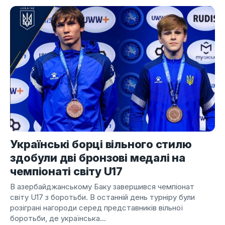
Українські борці вільного стилю
здобули дві бронзові медалі на
чемпіонаті світу U17
В азербайджанському Баку завершився чемпіонат
світу U17 з боротьби. В останній день турніру були
розіграні нагороди серед представників вільної
боротьби, де українська...