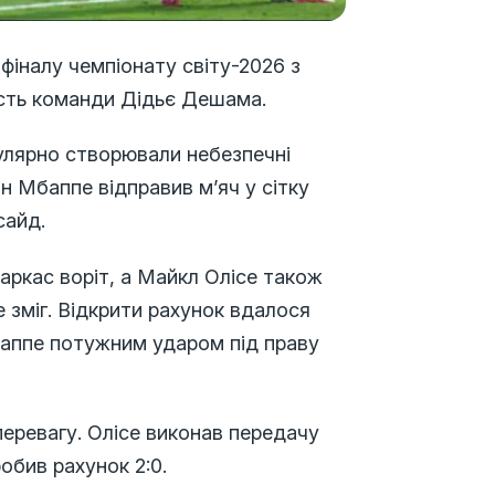
 фіналу чемпіонату світу-2026 з
исть команди Дідьє Дешама.
гулярно створювали небезпечні
ан Мбаппе відправив м’яч у сітку
сайд.
каркас воріт, а Майкл Олісе також
е зміг. Відкрити рахунок вдалося
баппе потужним ударом під праву
перевагу. Олісе виконав передачу
обив рахунок 2:0.