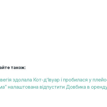
айте також:
вегія здолала Кот-д’Івуар і пробилася у плейо
ма” налаштована відпустити Довбика в оренду