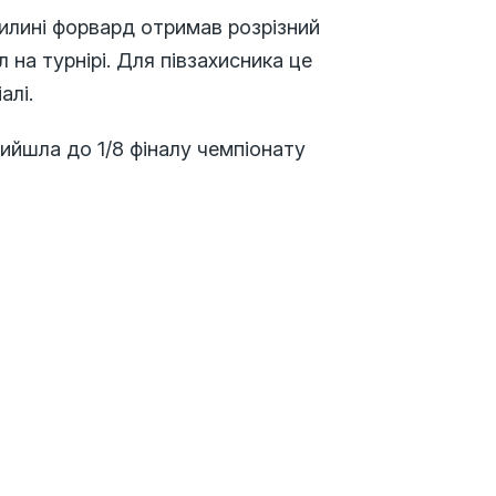
илині форвард отримав розрізний
 на турнірі. Для півзахисника це
алі.
ийшла до 1/8 фіналу чемпіонату