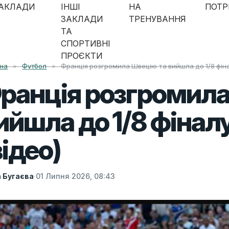
АКЛАДИ
ІНШІ
НА
ПОТР
ЗАКЛАДИ
ТРЕНУВАННЯ
ТА
СПОРТИВНІ
ПРОЄКТИ
вна
»
Футбол
»
Франція розгромила Швецію та вийшла до 1/8 фін
ранція розгромила
ийшла до 1/8 фінал
відео)
а Бугаєва
·
01 Липня 2026, 08:43