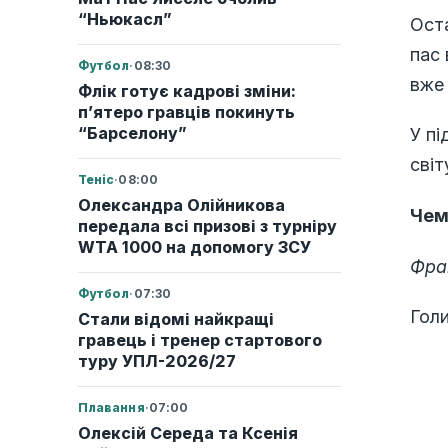
“Ньюкасл”
Оста
пас 
Футбол
·
08:30
вже 
Флік готує кадрові зміни:
п’ятеро гравців покинуть
“Барселону”
У пі
світ
Теніс
·
08:00
Олександра Олійникова
Чем
передала всі призові з турніру
WTA 1000 на допомогу ЗСУ
Фран
Футбол
·
07:30
Голи
Стали відомі найкращі
гравець і тренер стартового
туру УПЛ-2026/27
Плавання
·
07:00
Олексій Середа та Ксенія