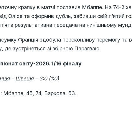
точну крапку в матчі поставив Мбаппе. На 74-й хв
від Олісе та оформив дубль, забивши свій п’ятий гол
п’ята результативна передача на нинішньому мунді
дсумку Франція здобула переконливу перемогу та в
у, де зустрінеться зі збірною Парагваю.
піонат світу-2026. 1/16 фіналу
ція – Швеція – 3:0 (1:0)
: Мбаппе, 45, 74, Баркола, 53.