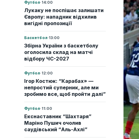
Футбол
·
14:00
Лукаку не поспішає залишати
Європу: нападник відхилив
вигідні пропозиції
Баскетбол
·
13:00
Збірна України з баскетболу
оголосила склад на матчі
відбору ЧС-2027
Футбол
·
12:00
Ігор Костюк: “Карабах» —
непростий суперник, але ми
зробимо все, щоб пройти далі”
Футбол
·
11:00
Екснаставник “Шахтаря”
Маріно Пушич очолив
саудівський “Аль-Ахлі”