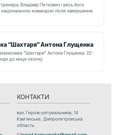
тренера. Владімір Петкович і весь його
з національною командою після завершення
ика “Шахтаря” Антона Глущенка
івзахисника "Шахтаря" Антона Глущенка. 22-
нди до кінця сезону.
КОНТАКТИ
вул. Героїв-рятувальників, 14
Кам’янське, Дніпропетровська
область
а
sport.kamyanske@gmail.com