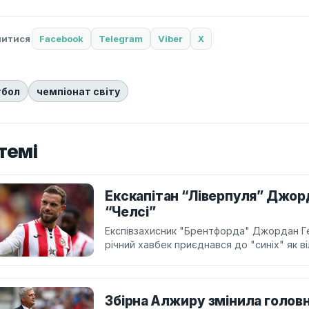
литися
Facebook
Telegram
Viber
X
тбол
чемпіонат світу
темі
Екскапітан “Ліверпуля” Джор
“Челсі”
Експівзахисник "Брентфорда" Джордан Ге
річний хавбек приєднався до "синіх" як в
Збірна Алжиру змінила голов