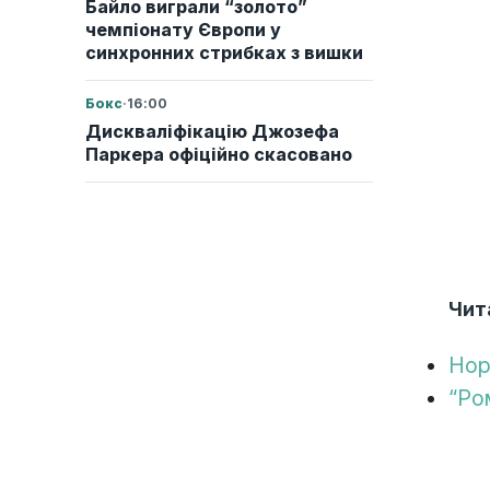
Байло виграли “золото”
чемпіонату Європи у
синхронних стрибках з вишки
Бокс
·
16:00
Дискваліфікацію Джозефа
Паркера офіційно скасовано
Чит
Нор
“Ро