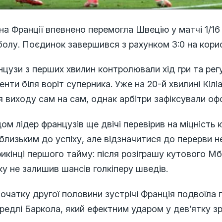
на Франції впевнено перемогла Швецію у матчі 1/16
болу. Поєдинок завершився з рахунком 3:0 на кор
цузи з перших хвилин контролювали хід гри та ре
нти біля воріт суперника. Уже на 20-й хвилині Кілі
я виходу сам на сам, однак арбітри зафіксували оф
ом лідер французів ще двічі перевірив на міцність 
близьким до успіху, але відзначитися до перерви н
икінці першого тайму: після розіграшу кутового М
ку не залишив шансів голкіперу шведів.
очатку другої половини зустрічі Франція подвоїла 
редлі Баркола, який ефектним ударом у дев’ятку зр