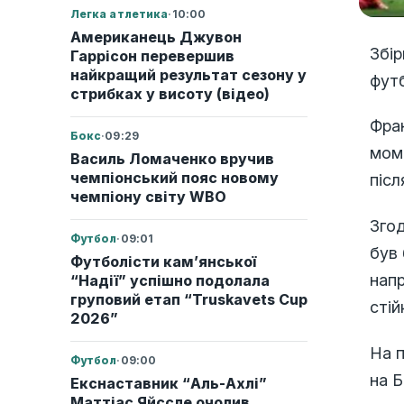
Легка атлетика
·
10:00
Американець Джувон
Збір
Гаррісон перевершив
найкращий результат сезону у
фут
стрибках у висоту (відео)
Фран
Бокс
·
09:29
моме
Василь Ломаченко вручив
чемпіонський пояс новому
післ
чемпіону світу WBO
Згод
Футбол
·
09:01
був 
Футболісти кам’янської
напр
“Надії” успішно подолала
груповий етап “Truskavets Cup
стій
2026”
На п
Футбол
·
09:00
на Б
Екснаставник “Аль-Ахлі”
Маттіас Яйссле очолив