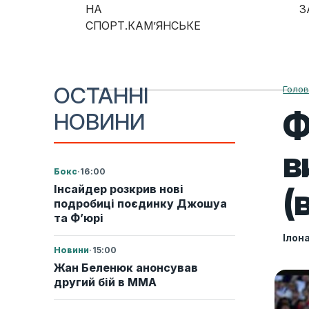
Skip to content
НА
З
СПОРТ.КАМ’ЯНСЬКЕ
Main Navigation
ОСТАННІ
Голо
Ф
НОВИНИ
в
Бокс
·
16:00
(
Інсайдер розкрив нові
подробиці поєдинку Джошуа
та Ф’юрі
Ілон
Новини
·
15:00
Жан Беленюк анонсував
другий бій в ММА