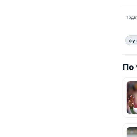
Поді
фу
По 