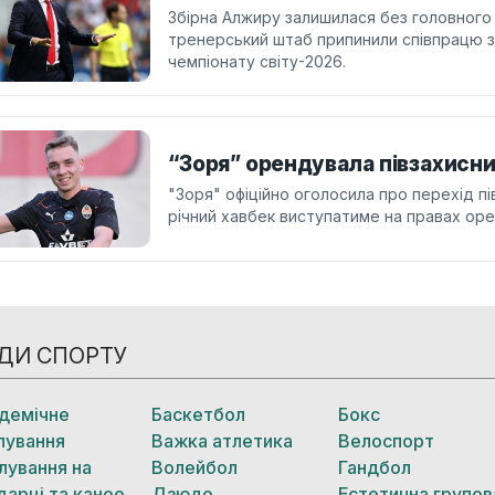
Збірна Алжиру залишилася без головного 
тренерський штаб припинили співпрацю 
чемпіонату світу-2026.
“Зоря” орендувала півзахисн
"Зоря" офіційно оголосила про перехід п
річний хавбек виступатиме на правах оре
ДИ СПОРТУ
демічне
Баскетбол
Бокс
лування
Важка атлетика
Велоспорт
лування на
Волейбол
Гандбол
дарці та каное
Дзюдо
Естетична групов