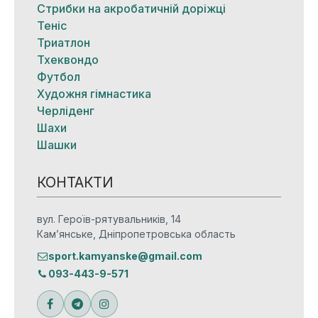
Стрибки на акробатичній доріжці
Теніс
Триатлон
Тхеквондо
Футбол
Художня гімнастика
Черліденг
Шахи
Шашки
КОНТАКТИ
вул. Героїв-рятувальників, 14
Кам’янське, Дніпропетровська область
sport.kamyanske@gmail.com
093-443-9-571