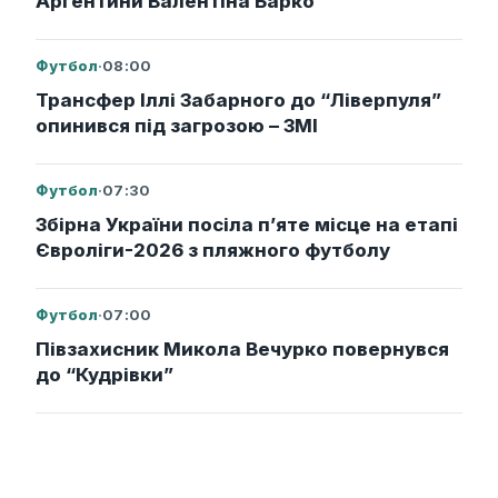
Аргентини Валентіна Барко
Футбол
·
08:00
Трансфер Іллі Забарного до “Ліверпуля”
опинився під загрозою – ЗМІ
Футбол
·
07:30
Збірна України посіла п’яте місце на етапі
Євроліги-2026 з пляжного футболу
Футбол
·
07:00
Півзахисник Микола Вечурко повернувся
до “Кудрівки”