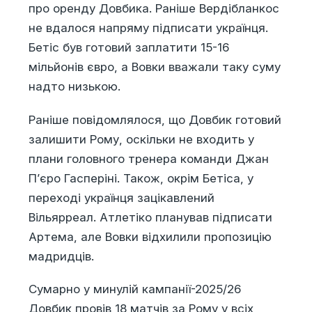
про оренду Довбика. Раніше Вердібланкос
не вдалося напряму підписати українця.
Бетіс був готовий заплатити 15-16
мільйонів євро, а Вовки вважали таку суму
надто низькою.
Раніше повідомлялося, що Довбик готовий
залишити Рому, оскільки не входить у
плани головного тренера команди Джан
П’єро Гасперіні. Також, окрім Бетіса, у
переході українця зацікавлений
Вільярреал. Атлетіко планував підписати
Артема, але Вовки відхилили пропозицію
мадридців.
Сумарно у минулій кампанії-2025/26
Довбик провів 18 матчів за Рому у всіх