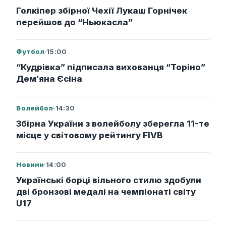
Голкіпер збірної Чехії Лукаш Горнічек
перейшов до “Ньюкасла”
Футбол
·
15:00
“Кудрівка” підписала вихованця “Торіно”
Дем’яна Єсіна
Волейбол
·
14:30
Збірна України з волейболу зберегла 11-те
місце у світовому рейтингу FIVB
Новини
·
14:00
Українські борці вільного стилю здобули
дві бронзові медалі на чемпіонаті світу
U17