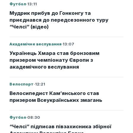
Футбол
·
13:11
Мудрик прибув до Гонконгу та
приєднався до передсезонного туру
“Челсі” (відео)
Академічне веслування
·
13:07
Українець Хмара став бронзовим
призером чемпіонату Європи з
академічного веслування
Велоспорт
·
12:21
Велосипедист Кам’янського став
призером Всеукраїнських змагань
Футбол
·
08:30
“Челсі” підписав півзахисника збірної