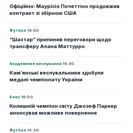
Офіційно: Маурісіо Почеттіно продовжив
контракт зі збірною США
Футбол
·
16:50
“Шахтар” припинив переговори щодо
трансферу Алана Маттурро
Академічне веслування
·
16:30
Кам’янські веслувальники здобули
медалі чемпіонату України
Бокс
·
16:00
Колишній чемпіон світу Джозеф Паркер
анонсував можливе повернення
Футбол
·
15:30