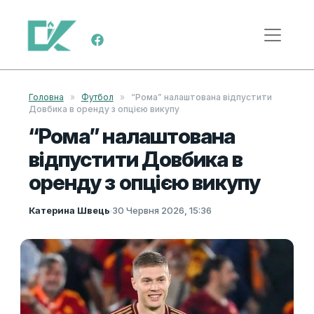
Skip to content
Main Navigation
Головна
»
Футбол
»
“Рома” налаштована відпустити
Довбика в оренду з опцією викупу
“Рома” налаштована
відпустити Довбика в
оренду з опцією викупу
Катерина Швець
·
30 Червня 2026, 15:36