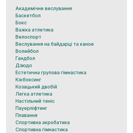
Академічне веслування
Баскетбол
Бокс
Важка атлетика
Велоспорт
Веслування на байдарці та каное
Волейбол
Гандбол
Дзюдо
Естетична групова гімнастика
Кікбоксинг
Козацький двобій
Легка атлетика
Настільний теніс
Пауерліфтинг
Плавання
Спортивна акробатика
Спортивна гімнастика