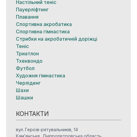
Настільний теніс
Пауерліфтинг
Плавання
Спортивна акробатика
Спортивна гімнастика
Стрибки на акробатичній доріжці
Теніс
Триатлон
Тхеквондо
Футбол
Художня гімнастика
Черліденг
Шахи
Шашки
КОНТАКТИ
вул. Героїв-рятувальників, 14
Кам’янське, Дніпропетровська область