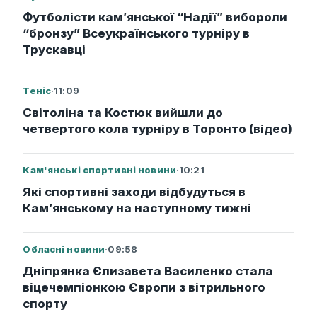
Футболісти кам’янської “Надії” вибороли
“бронзу” Всеукраїнського турніру в
Трускавці
Теніс
·
11:09
Світоліна та Костюк вийшли до
четвертого кола турніру в Торонто (відео)
Кам'янські спортивні новини
·
10:21
Які спортивні заходи відбудуться в
Кам’янському на наступному тижні
Обласні новини
·
09:58
Дніпрянка Єлизавета Василенко стала
віцечемпіонкою Європи з вітрильного
спорту