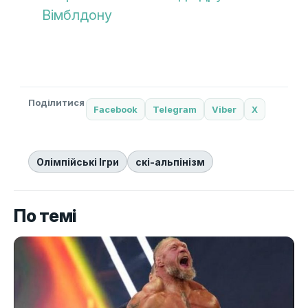
Вімблдону
Поділитися
Facebook
Telegram
Viber
X
Олімпійські Ігри
скі-альпінізм
По темі