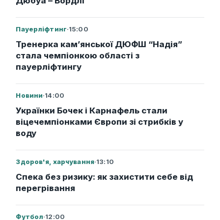
Дюбуа – Вордлі
Пауерліфтинг
·
15:00
Тренерка кам’янської ДЮФШ “Надія”
стала чемпіонкою області з
пауерліфтингу
Новини
·
14:00
Українки Бочек і Карнафель стали
віцечемпіонками Європи зі стрибків у
воду
Здоров'я, харчування
·
13:10
Спека без ризику: як захистити себе від
перегрівання
Футбол
·
12:00