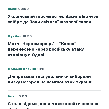
Шахи
·
08:00
Український гросмейстер Василь Іванчук
увійде до Зали світової шахової слави
Футбол
·
18:30
Матч “Чорноморець” – “Колос”
перенесено через російську атаку
стадіону в Одесі
Обласні новини
·
18:00
Дніпровські веслувальники вибороли
низку нагород на чемпіонатах України
Бокс
·
16:00
Стало відомо, коли може пройти реванш