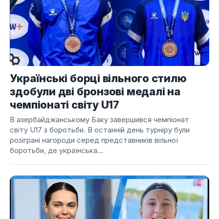
Українські борці вільного стилю
здобули дві бронзові медалі на
чемпіонаті світу U17
В азербайджанському Баку завершився чемпіонат
світу U17 з боротьби. В останній день турніру були
розіграні нагороди серед представників вільної
боротьби, де українська...