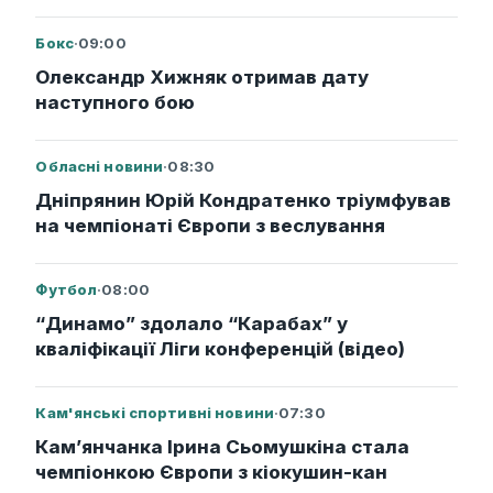
Бокс
·
09:00
Олександр Хижняк отримав дату
наступного бою
Обласні новини
·
08:30
Дніпрянин Юрій Кондратенко тріумфував
на чемпіонаті Європи з веслування
Футбол
·
08:00
“Динамо” здолало “Карабах” у
кваліфікації Ліги конференцій (відео)
Кам'янські спортивні новини
·
07:30
Кам’янчанка Ірина Сьомушкіна стала
чемпіонкою Європи з кіокушин-кан