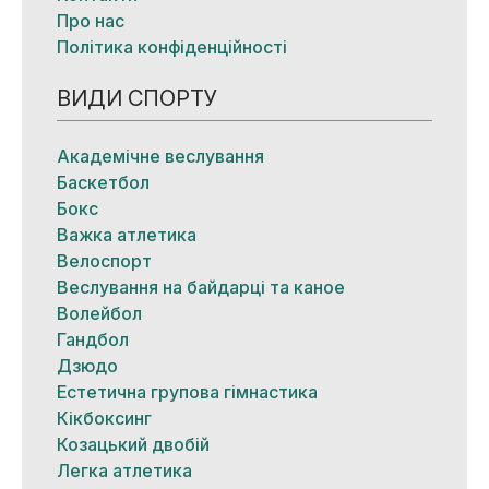
Про нас
Політика конфіденційності
ВИДИ СПОРТУ
Академічне веслування
Баскетбол
Бокс
Важка атлетика
Велоспорт
Веслування на байдарці та каное
Волейбол
Гандбол
Дзюдо
Естетична групова гімнастика
Кікбоксинг
Козацький двобій
Легка атлетика