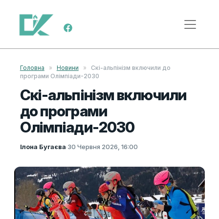
Skip to content
Main Navigation
Головна
»
Новини
»
Скі-альпінізм включили до
програми Олімпіади-2030
Скі-альпінізм включили
до програми
Олімпіади-2030
Ілона Бугаєва
·
30 Червня 2026, 16:00