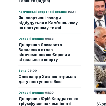
Торонто (відео)
Кам'янські спортивні новини
·
10:21
Які спортивні заходи
відбудуться в Кам’янському
на наступному тижні
Обласні новини
·
09:58
Дніпрянка Єлизавета
Василенко стала
віцечемпіонкою Європи з
вітрильного спорту
Бокс
·
09:00
Олександр Хижняк отримав
дату наступного бою
Обласні новини
·
08:30
Дніпрянин Юрій Кондратенко
тріумфував на чемпіонаті
Укра