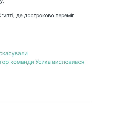
у.
Єгипті, де достроково переміг
 скасували
ктор команди Усика висловився