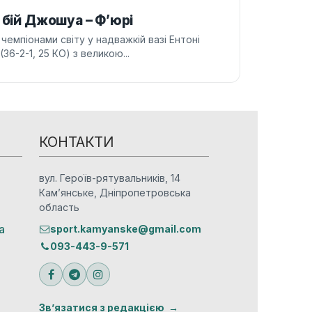
 бій Джошуа – Ф’юрі
емпіонами світу у надважкій вазі Ентоні
6-2-1, 25 КО) з великою...
КОНТАКТИ
вул. Героїв-рятувальників, 14
Кам’янське, Дніпропетровська
область
а
sport.kamyanske@gmail.com
093-443-9-571
Зв’язатися з редакцією