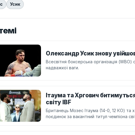
кс
Усик
темі
Олександр Усик знову увійшо
Всесвітня боксерська організація (WBO)
надважкої ваги.
Ітаума та Хргович битимуться
світу IBF
Британець Мозес Ітаума (14-0, 12 КО) та х
поєдинок за вакантний титул чемпіона світ