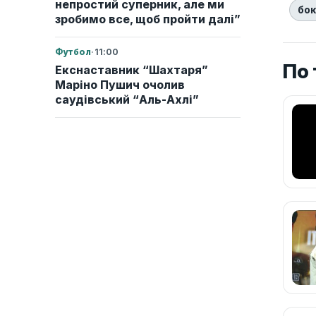
непростий суперник, але ми
бо
зробимо все, щоб пройти далі”
Футбол
·
11:00
По 
Екснаставник “Шахтаря”
Маріно Пушич очолив
саудівський “Аль-Ахлі”