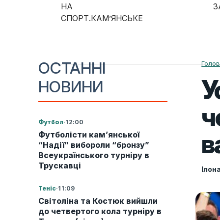
Skip to content
НА
З
СПОРТ.КАМ’ЯНСЬКЕ
Main Navigation
ОСТАННІ
Голо
У
НОВИНИ
ч
Футбол
·
12:00
в
Футболісти кам’янської
“Надії” вибороли “бронзу”
Всеукраїнського турніру в
Трускавці
Ілон
Теніс
·
11:09
Світоліна та Костюк вийшли
до четвертого кола турніру в