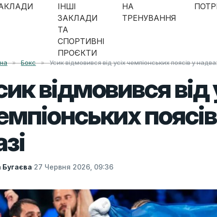
АКЛАДИ
ІНШІ
НА
ПОТР
ЗАКЛАДИ
ТРЕНУВАННЯ
ТА
СПОРТИВНІ
ПРОЄКТИ
вна
»
Бокс
»
Усик відмовився від усіх чемпіонських поясів у надва
сик відмовився від 
емпіонських поясів
азі
а Бугаєва
·
27 Червня 2026, 09:36