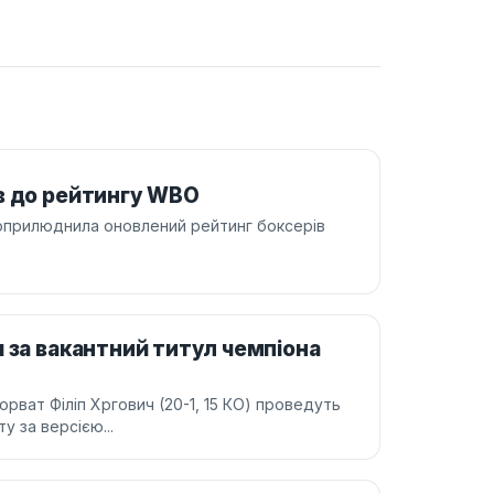
в до рейтингу WBO
 оприлюднила оновлений рейтинг боксерів
 за вакантний титул чемпіона
орват Філіп Хргович (20-1, 15 КО) проведуть
у за версією...