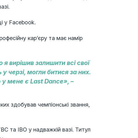
азі.
ці у Facebook.
офесійну кар’єру та має намір
о я вирішив залишити всі свої
ь у черзі, могли битися за них.
 у мене є Last Dance», –
яких здобував чемпіонські звання,
C та IBO у надважкій вазі. Титул