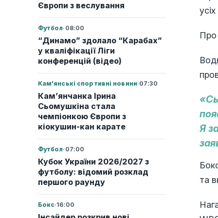
Європи з веслування
усіх
Футбол
·
08:00
Про
“Динамо” здолало “Карабах”
у кваліфікації Ліги
Водн
конференцій (відео)
про
Кам'янські спортивні новини
·
07:30
Кам’янчанка Ірина
«Сь
Сьомушкіна стала
поя
чемпіонкою Європи з
кіокушин-кан карате
Я з
зая
Футбол
·
07:00
Кубок України 2026/2027 з
Бокс
футболу: відомий розклад
та в
першого раунду
Нага
Бокс
·
16:00
Інсайдер розкрив нові