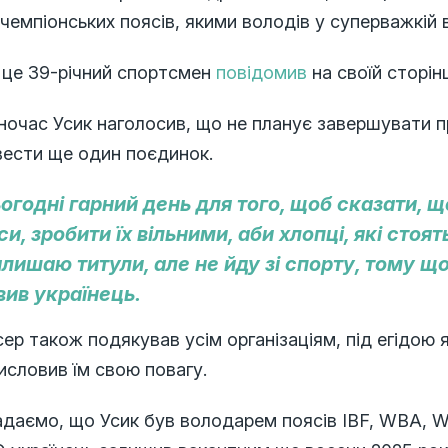
 чемпіонських поясів, якими володів у суперважкій в
 це 39-річний спортсмен
повідомив
на своїй сторін
очас Усик наголосив, що не планує завершувати пр
вести ще один поєдинок.
огодні гарний день для того, щоб сказати, щ
си, зробити їх вільними, аби хлопці, які стоят
алишаю титули, але не йду зі спорту, тому що
вив українець.
ер також подякував усім організаціям, під егідою 
исловив їм свою повагу.
даємо, що Усик був володарем поясів IBF, WBA, WB