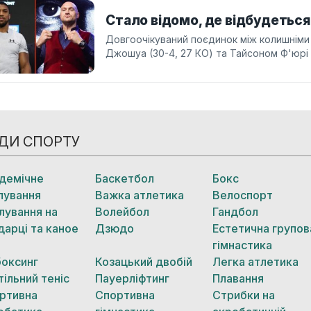
Стало відомо, де відбудеться
Довгоочікуваний поєдинок між колишніми ч
Джошуа (30-4, 27 КО) та Тайсоном Ф'юрі (3
ДИ СПОРТУ
демічне
Баскетбол
Бокс
лування
Важка атлетика
Велоспорт
лування на
Волейбол
Гандбол
дарці та каное
Дзюдо
Естетична групов
гімнастика
боксинг
Козацький двобій
Легка атлетика
тільний теніс
Пауерліфтинг
Плавання
ртивна
Спортивна
Стрибки на