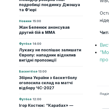
WBO
подробиці поєдинку Джошуа
та Ф’юрі
Оста
ніде
Новини
·
15:00
Жан Беленюк анонсував
другий бій в ММА
Чит
Футбол
·
14:00
Вис
Лукаку не поспішає залишати
“Мо
Європу: нападник відхилив
про
вигідні пропозиції
Баскетбол
·
13:00
Збірна України з баскетболу
оголосила склад на матчі
відбору ЧС-2027
Поді
Футбол
·
12:00
Ігор Костюк: “Карабах» —