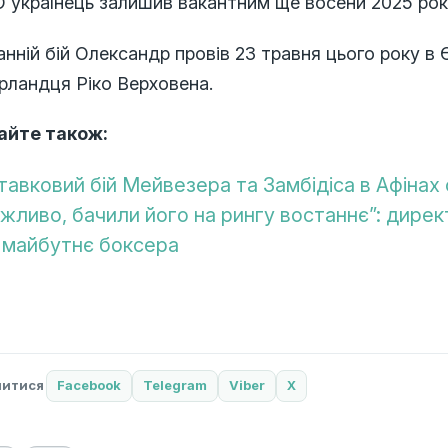
 українець залишив вакантним ще восени 2025 рок
нній бій Олександр провів 23 травня цього року в 
рландця Ріко Верховена.
айте також:
тавковий бій Мейвезера та Замбідіса в Афінах
жливо, бачили його на рингу востаннє”: дире
 майбутнє боксера
литися
Facebook
Telegram
Viber
X