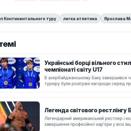
п Континентального туру
легка атлетика
Ярослава М
темі
Українські борці вільного сти
чемпіонаті світу U17
В азербайджанському Баку завершився чем
турніру були розіграні нагороди серед пр
Легенда світового рестлінгу 
Легендарний американський рестлер і ко
завершення професійної кар’єри у всіх ви