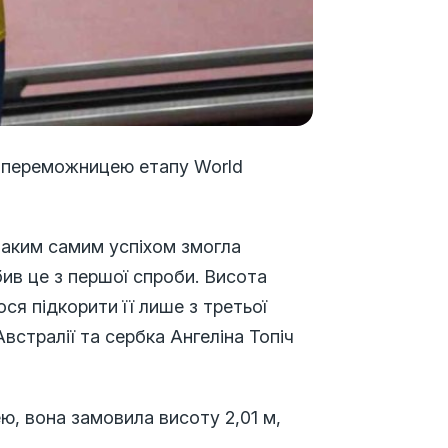
а переможницею етапу World
 таким самим успіхом змогла
бив це з першої спроби. Висота
ося підкорити її лише з третьої
встралії та сербка Ангеліна Топіч
ю, вона замовила висоту 2,01 м,