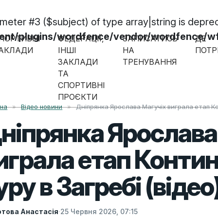
ameter #3 ($subject) of type array|string is depre
/plugins/wordfence/vendor/wordfence/wf-w
ПОРТИВНІ
ФЕДЕРАЦІЇ,
ЗАПИСАТИСЬ
ДЕ
АКЛАДИ
ІНШІ
НА
ПОТР
ЗАКЛАДИ
ТРЕНУВАННЯ
ТА
СПОРТИВНІ
ПРОЄКТИ
вна
»
Відео новини
»
Дніпрянка Ярослава Магучіх виграла етап Ко
ніпрянка Ярослава
играла етап Конти
уру в Загребі (відео
това Анастасія
·
25 Червня 2026, 07:15