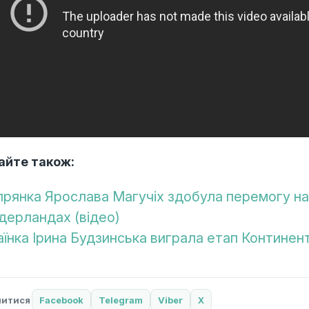
айте також:
прянка Ярослава Магучіх здобула перемогу на
ідерландах (відео)
аїнка Ірина Будзинська виграла етап Континен
литися
Facebook
Telegram
Viber
X