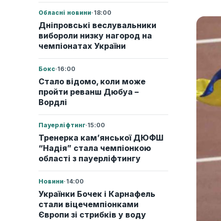
Обласні новини
·
18:00
Дніпровські веслувальники
вибороли низку нагород на
чемпіонатах України
Бокс
·
16:00
Стало відомо, коли може
пройти реванш Дюбуа –
Вордлі
Пауерліфтинг
·
15:00
Тренерка кам’янської ДЮФШ
“Надія” стала чемпіонкою
області з пауерліфтингу
Новини
·
14:00
Українки Бочек і Карнафель
стали віцечемпіонками
Європи зі стрибків у воду