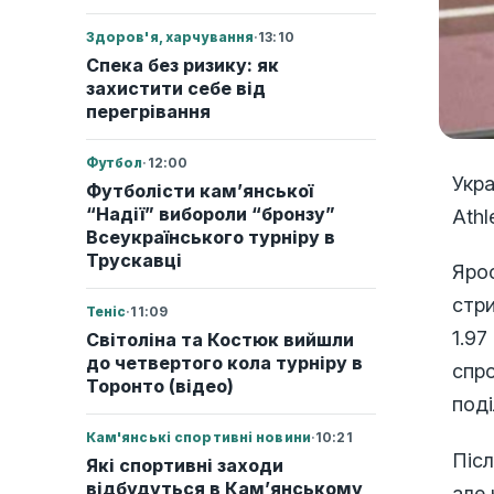
Здоров'я, харчування
·
13:10
Спека без ризику: як
захистити себе від
перегрівання
Футбол
·
12:00
Укр
Футболісти кам’янської
“Надії” вибороли “бронзу”
Athl
Всеукраїнського турніру в
Трускавці
Ярос
стри
Теніс
·
11:09
1.97
Світоліна та Костюк вийшли
до четвертого кола турніру в
спро
Торонто (відео)
поді
Кам'янські спортивні новини
·
10:21
Післ
Які спортивні заходи
відбудуться в Кам’янському
але 