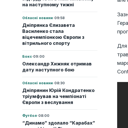
на наступному тижні
Зазн
Обласні новини
·
09:58
Гера
Дніпрянка Єлизавета
Василенко стала
проп
віцечемпіонкою Європи з
вітрильного спорту
Для 
трав
Бокс
·
09:00
мар
Олександр Хижняк отримав
дату наступного бою
Cont
Обласні новини
·
08:30
Дніпрянин Юрій Кондратенко
тріумфував на чемпіонаті
Європи з веслування
Футбол
·
08:00
“Динамо” здолало “Карабах”