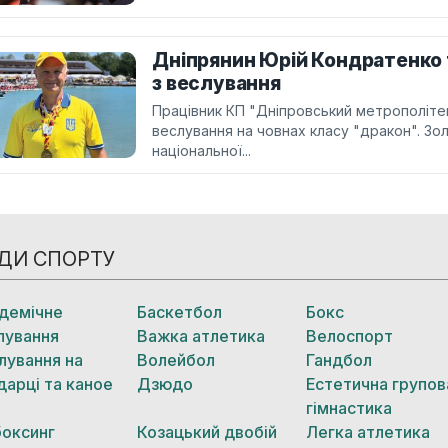
Дніпрянин Юрій Кондратенко 
з веслування
Працівник КП "Дніпровський метрополіте
веслування на човнах класу "дракон". Зо
національної...
ДИ СПОРТУ
демічне
Баскетбол
Бокс
лування
Важка атлетика
Велоспорт
лування на
Волейбол
Гандбол
дарці та каное
Дзюдо
Естетична групов
гімнастика
боксинг
Козацький двобій
Легка атлетика