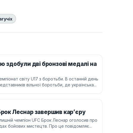
агучіх
лю здобули дві бронзові медалі на
піонат світу U17 з боротьби. В останній день
едставників вільної боротьби, де українська...
Брок Леснар завершив кар’єру
лишній чемпіон UFC Брок Леснар оголосив про
дах бойових мистецтв. Про це повідомляє...