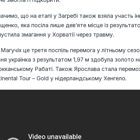
ачимо, що на етапі у Загребі також взяла участь ін
щенко, яка посіла лише дев’яте місце із результат
устила змагання у Хорватії через травму.
Магучіх це третя поспіль перемога у літньому сезон
ня українка з результатом 1,97 м здобула золото на
окканському Рабаті. Також Ярослава стала перемож
inental Tour – Gold у нідерландському Хенгело.