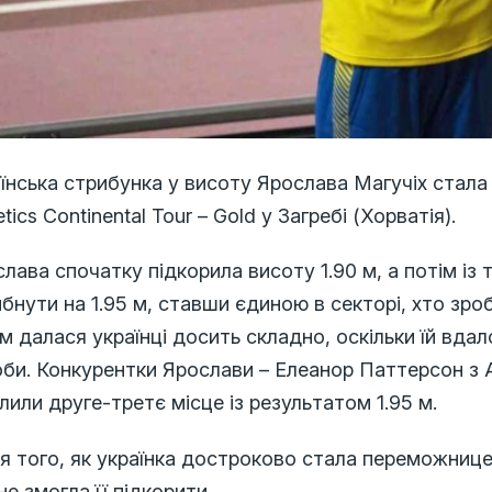
аїнська стрибунка у висоту Ярослава Магучіх стал
etics Continental Tour – Gold у Загребі (Хорватія).
лава спочатку підкорила висоту 1.90 м, а потім із
бнути на 1.95 м, ставши єдиною в секторі, хто зро
 м далася українці досить складно, оскільки їй вдал
би. Конкурентки Ярослави – Елеанор Паттерсон з А
лили друге-третє місце із результатом 1.95 м.
я того, як українка достроково стала переможнице
не змогла її підкорити.