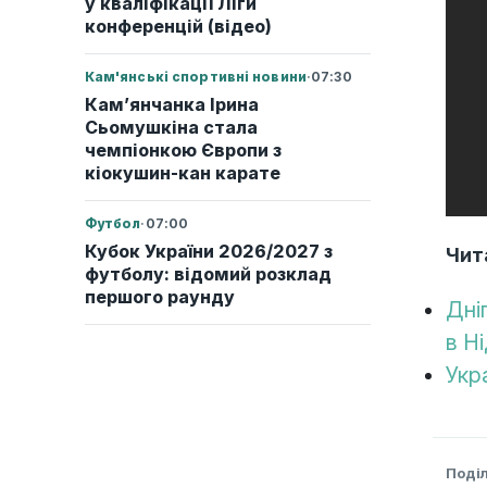
у кваліфікації Ліги
конференцій (відео)
Кам'янські спортивні новини
·
07:30
Кам’янчанка Ірина
Сьомушкіна стала
чемпіонкою Європи з
кіокушин-кан карате
Футбол
·
07:00
Кубок України 2026/2027 з
Чит
футболу: відомий розклад
першого раунду
Дні
в Н
Укр
Поді