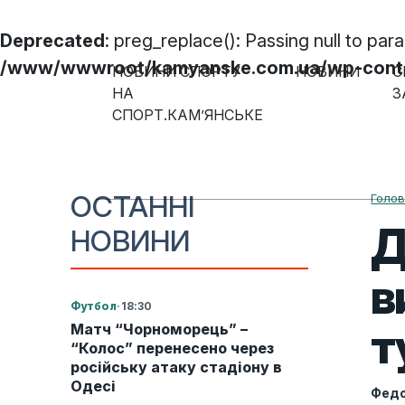
Deprecated
: preg_replace(): Passing null to par
/www/wwwroot/kamyanske.com.ua/wp-content
НОВИНИ СПОРТУ
НОВИНИ
С
Skip to content
НА
З
СПОРТ.КАМ’ЯНСЬКЕ
Main Navigation
ОСТАННІ
Голо
Д
НОВИНИ
в
Футбол
·
18:30
т
Матч “Чорноморець” –
“Колос” перенесено через
російську атаку стадіону в
Одесі
Федо