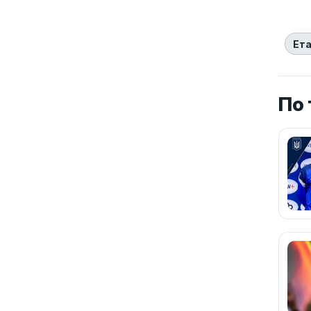
Ета
По 