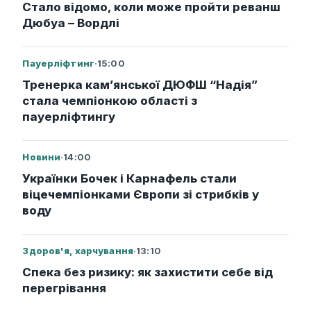
Стало відомо, коли може пройти реванш
Дюбуа – Вордлі
Пауерліфтинг
·
15:00
Тренерка кам’янської ДЮФШ “Надія”
стала чемпіонкою області з
пауерліфтингу
Новини
·
14:00
Українки Бочек і Карнафель стали
віцечемпіонками Європи зі стрибків у
воду
Здоров'я, харчування
·
13:10
Спека без ризику: як захистити себе від
перегрівання