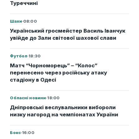
Туреччині
Шахи
·
08:00
Український гросмейстер Василь Іванчук
увійде до Зали світової шахової слави
Футбол
·
18:30
Матч “Чорноморець” – “Колос”
перенесено через російську атаку
стадіону в Одесі
Обласні новини
·
18:00
Дніпровські веслувальники вибороли
низку нагород на чемпіонатах України
Бокс
·
16:00