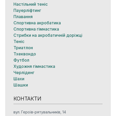
Настільний теніс
Пауерліфтинг
Плавання
Спортивна акробатика
Спортивна гімнастика
Стрибки на акробатичній доріжці
Теніс
Триатлон
Тхеквондо
Футбол
Художня гімнастика
Черліденг
Шахи
Шашки
КОНТАКТИ
вул. Героїв-рятувальників, 14