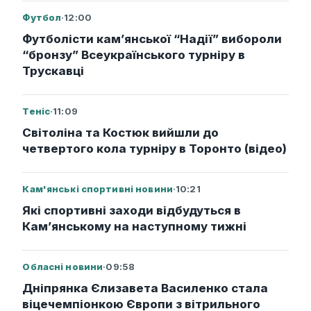
Футбол
·
12:00
Футболісти кам’янської “Надії” вибороли
“бронзу” Всеукраїнського турніру в
Трускавці
Теніс
·
11:09
Світоліна та Костюк вийшли до
четвертого кола турніру в Торонто (відео)
Кам'янські спортивні новини
·
10:21
Які спортивні заходи відбудуться в
Кам’янському на наступному тижні
Обласні новини
·
09:58
Дніпрянка Єлизавета Василенко стала
віцечемпіонкою Європи з вітрильного