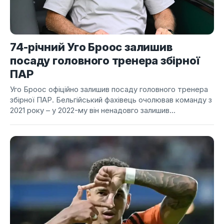
74-річний Уго Броос залишив
посаду головного тренера збірної
ПАР
Уго Броос офіційно залишив посаду головного тренера
збірної ПАР. Бельгійський фахівець очолював команду з
2021 року – у 2022-му він ненадовго залишив...