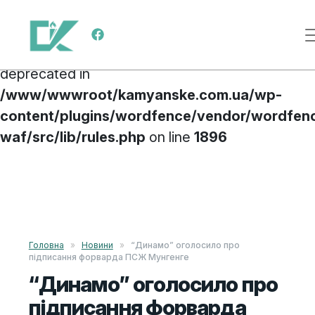
Deprecated
: preg_replace(): Passing null to
Main Navigation
parameter #3 ($subject) of type array|string is
deprecated in
/www/wwwroot/kamyanske.com.ua/wp-
content/plugins/wordfence/vendor/wordfen
waf/src/lib/rules.php
on line
1896
Skip to content
Головна
»
Новини
»
“Динамо” оголосило про
підписання форварда ПСЖ Мунгенге
“Динамо” оголосило про
підписання форварда