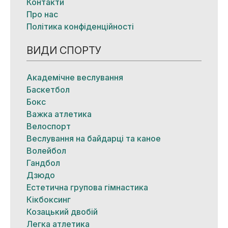
Контакти
Про нас
Політика конфіденційності
ВИДИ СПОРТУ
Академічне веслування
Баскетбол
Бокс
Важка атлетика
Велоспорт
Веслування на байдарці та каное
Волейбол
Гандбол
Дзюдо
Естетична групова гімнастика
Кікбоксинг
Козацький двобій
Легка атлетика