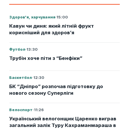
Здоров'я, харчування
·
15:00
Кавун чи диня: який літній фрукт
корисніший для здоров’я
Футбол
·
13:30
Трубін хоче піти з “Бенфіки”
Баскетбол
·
12:30
БК “Дніпро” розпочав підготовку до
нового сезону Суперліги
Велоспорт
·
11:26
Український велогонщик Царенко виграв
загальний залік Туру Кахраманмараша в