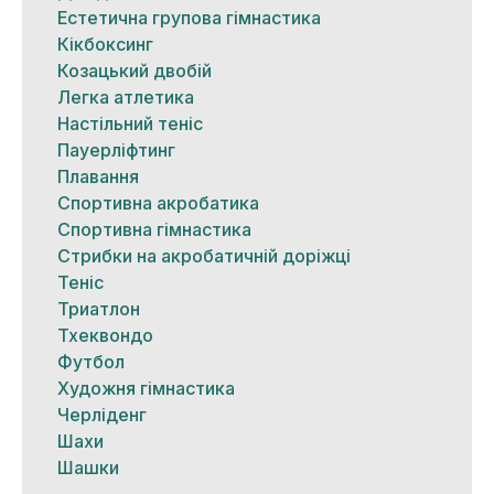
Естетична групова гімнастика
Кікбоксинг
Козацький двобій
Легка атлетика
Настільний теніс
Пауерліфтинг
Плавання
Спортивна акробатика
Спортивна гімнастика
Стрибки на акробатичній доріжці
Теніс
Триатлон
Тхеквондо
Футбол
Художня гімнастика
Черліденг
Шахи
Шашки