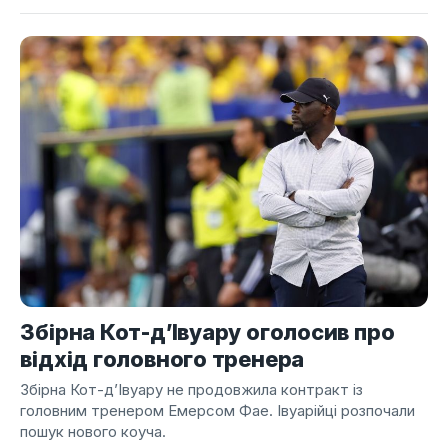
Збірна Кот-д’Івуару оголосив про
відхід головного тренера
Збірна Кот-д’Івуару не продовжила контракт із
головним тренером Емерсом Фае. Івуарійці розпочали
пошук нового коуча.