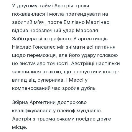
У другому таймі Австрія трохи
пожвавилася і могла претендувати на
забитий м’яч, проте Еміліано Мартінес
відбив небезпечний удар Марселя
Забітцера зі штрафного. У аргентинців
Ніколас Гонсалес міг знімати всі питання
щодо переможця, але його удару головою
не вистачило точності. Австрійці настільки
захопилися атакою, що пропустили контр-
випад від суперника, і Мессі у
компенсований час зробив дубль.
Збірна Аргентини достроково
кваліфікувалася у плейоф мундіалю.
Австрія з трьома очками посідає друге
місце.