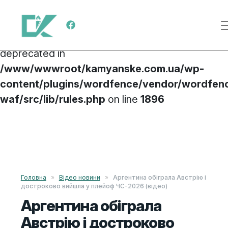
Deprecated
: preg_replace(): Passing null to
Main Navigation
parameter #3 ($subject) of type array|string is
deprecated in
/www/wwwroot/kamyanske.com.ua/wp-
content/plugins/wordfence/vendor/wordfen
waf/src/lib/rules.php
on line
1896
Skip to content
Головна
»
Відео новини
»
Аргентина обіграла Австрію і
достроково вийшла у плейоф ЧС-2026 (відео)
Аргентина обіграла
Австрію і достроково