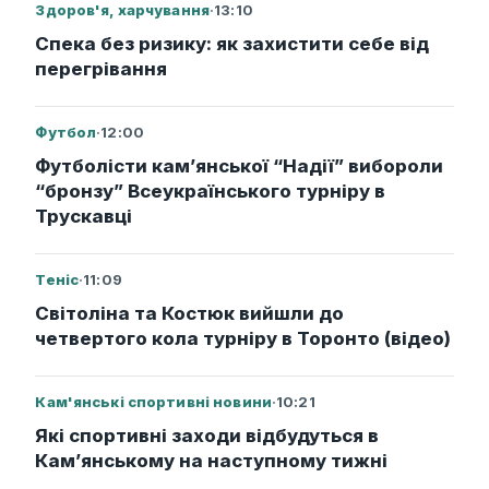
Здоров'я, харчування
·
13:10
Спека без ризику: як захистити себе від
перегрівання
Футбол
·
12:00
Футболісти кам’янської “Надії” вибороли
“бронзу” Всеукраїнського турніру в
Трускавці
Теніс
·
11:09
Світоліна та Костюк вийшли до
четвертого кола турніру в Торонто (відео)
Кам'янські спортивні новини
·
10:21
Які спортивні заходи відбудуться в
Кам’янському на наступному тижні