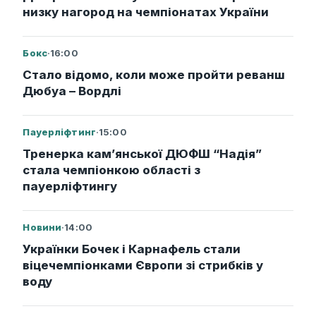
низку нагород на чемпіонатах України
Бокс
·
16:00
Стало відомо, коли може пройти реванш
Дюбуа – Вордлі
Пауерліфтинг
·
15:00
Тренерка кам’янської ДЮФШ “Надія”
стала чемпіонкою області з
пауерліфтингу
Новини
·
14:00
Українки Бочек і Карнафель стали
віцечемпіонками Європи зі стрибків у
воду