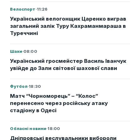
Велоспорт
·
11:26
Український велогонщик Царенко виграв
загальний залік Туру Кахраманмараша в
Туреччині
Шахи
·
08:00
Український гросмейстер Василь Іванчук
увійде до Зали світової шахової слави
Футбол
·
18:30
Матч “Чорноморець” – “Колос”
перенесено через російську атаку
стадіону в Одесі
Обласні новини
·
18:00
Дніпровські веслувальники вибороли