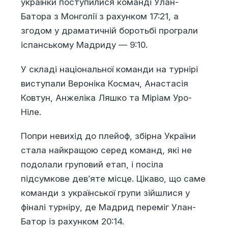
українки поступилися команді Улан-
Батора з Монголії з рахунком 17:21, а
згодом у драматичній боротьбі програли
іспанському Мадриду — 9:10.
У складі національної команди на турнірі
виступали Вероніка Космач, Анастасія
Ковтун, Анжеліка Ляшко та Міріам Уро-
Ніле.
Попри невихід до плейоф, збірна України
стала найкращою серед команд, які не
подолали груповий етап, і посіла
підсумкове дев’яте місце. Цікаво, що саме
команди з української групи зійшлися у
фіналі турніру, де Мадрид переміг Улан-
Батор із рахунком 20:14.