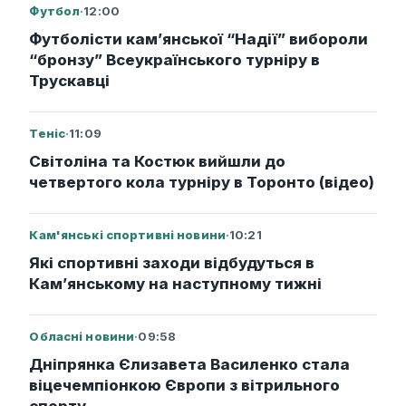
Футбол
·
12:00
Футболісти кам’янської “Надії” вибороли
“бронзу” Всеукраїнського турніру в
Трускавці
Теніс
·
11:09
Світоліна та Костюк вийшли до
четвертого кола турніру в Торонто (відео)
Кам'янські спортивні новини
·
10:21
Які спортивні заходи відбудуться в
Кам’янському на наступному тижні
Обласні новини
·
09:58
Дніпрянка Єлизавета Василенко стала
віцечемпіонкою Європи з вітрильного