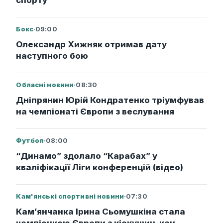
спорту
Бокс
·
09:00
Олександр Хижняк отримав дату
наступного бою
Обласні новини
·
08:30
Дніпрянин Юрій Кондратенко тріумфував
на чемпіонаті Європи з веслування
Футбол
·
08:00
“Динамо” здолало “Карабах” у
кваліфікації Ліги конференцій (відео)
Кам'янські спортивні новини
·
07:30
Кам’янчанка Ірина Сьомушкіна стала