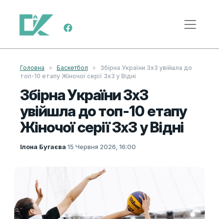
Skip to content
Main Navigation
Головна
»
Баскетбол
»
Збірна України 3х3 увійшла до
топ-10 етапу Жіночої серії 3х3 у Відні
Збірна України 3х3
увійшла до топ-10 етапу
Жіночої серії 3х3 у Відні
Ілона Бугаєва
·
15 Червня 2026, 16:00