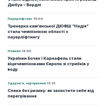
Дюбуа – Вордлі
Пауерліфтинг
·
15:00
Тренерка кам’янської ДЮФШ “Надія”
стала чемпіонкою області з
пауерліфтингу
Новини
·
14:00
Українки Бочек і Карнафель стали
віцечемпіонками Європи зі стрибків у
воду
Здоров'я, харчування
·
13:10
Спека без ризику: як захистити себе від
перегрівання