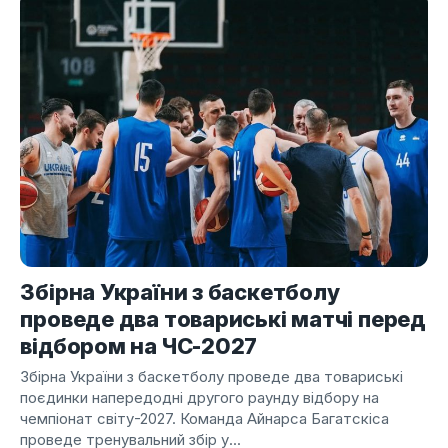
Збірна України з баскетболу
проведе два товариські матчі перед
відбором на ЧС-2027
Збірна України з баскетболу проведе два товариські
поєдинки напередодні другого раунду відбору на
чемпіонат світу-2027. Команда Айнарса Багатскіса
проведе тренувальний збір у...