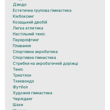
Дзюдо
Естетична групова гімнастика
Кікбоксинг
Козацький двобій
Легка атлетика
Настільний теніс
Пауерліфтинг
Плавання
Спортивна акробатика
Спортивна гімнастика
Стрибки на акробатичній доріжці
Теніс
Триатлон
Тхеквондо
Футбол
Художня гімнастика
Черліденг
Шахи