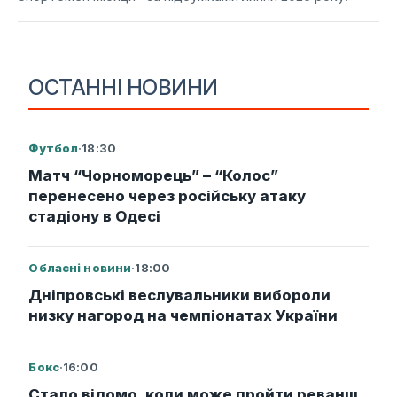
ОСТАННІ НОВИНИ
Футбол
·
18:30
Матч “Чорноморець” – “Колос”
перенесено через російську атаку
стадіону в Одесі
Обласні новини
·
18:00
Дніпровські веслувальники вибороли
низку нагород на чемпіонатах України
Бокс
·
16:00
Стало відомо, коли може пройти реванш