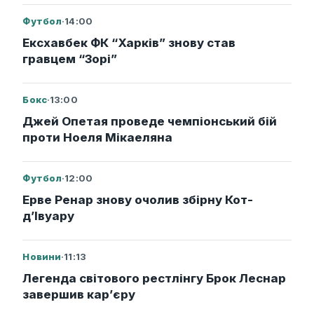
Футбол
·
14:00
Ексхавбек ФК “Харків” знову став
гравцем “Зорі”
Бокс
·
13:00
Джей Опетая проведе чемпіонський бій
проти Ноеля Мікаеляна
Футбол
·
12:00
Ерве Ренар знову очолив збірну Кот-
д’Івуару
Новини
·
11:13
Легенда світового рестлінгу Брок Леснар
завершив кар’єру