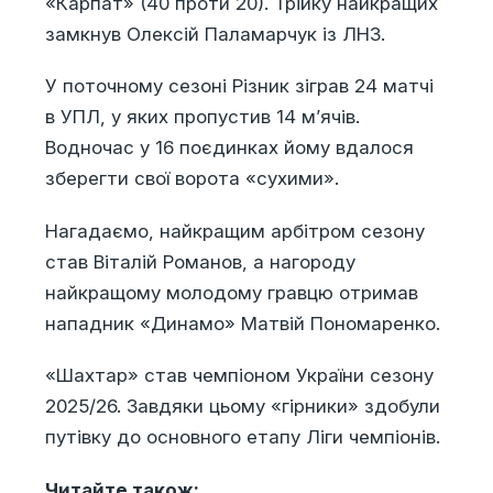
«Карпат» (40 проти 20). Трійку найкращих
замкнув Олексій Паламарчук із ЛНЗ.
У поточному сезоні Різник зіграв 24 матчі
в УПЛ, у яких пропустив 14 м’ячів.
Водночас у 16 поєдинках йому вдалося
зберегти свої ворота «сухими».
Нагадаємо, найкращим арбітром сезону
став Віталій Романов, а нагороду
найкращому молодому гравцю отримав
нападник «Динамо» Матвій Пономаренко.
«Шахтар» став чемпіоном України сезону
2025/26. Завдяки цьому «гірники» здобули
путівку до основного етапу Ліги чемпіонів.
Читайте також: