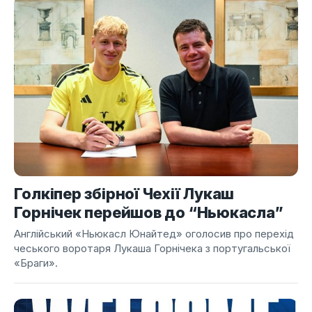
Голкіпер збірної Чехії Лукаш
Горнічек перейшов до “Ньюкасла”
Англійський «Ньюкасл Юнайтед» оголосив про перехід
чеського воротаря Лукаша Горнічека з португальської
«Браги».