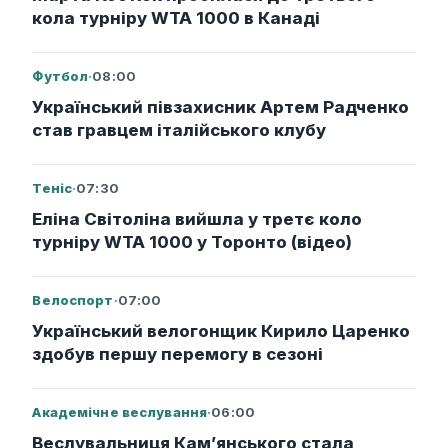
кола турніру WTA 1000 в Канаді
Футбол
·
08:00
Український півзахисник Артем Радченко
став гравцем італійського клубу
Теніс
·
07:30
Еліна Світоліна вийшла у третє коло
турніру WTA 1000 у Торонто (відео)
Велоспорт
·
07:00
Український велогонщик Кирило Царенко
здобув першу перемогу в сезоні
Академічне веслування
·
06:00
Веслувальниця Кам’янського стала