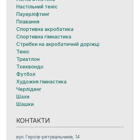
Настільний теніс
Пауерліфтинг
Плавання
Спортивна акробатика
Спортивна гімнастика
Стрибки на акробатичній доріжці
Теніс
Триатлон
Тхеквондо
Футбол
Художня гімнастика
Черліденг
Шахи
Шашки
КОНТАКТИ
вул. Героїв-рятувальників, 14