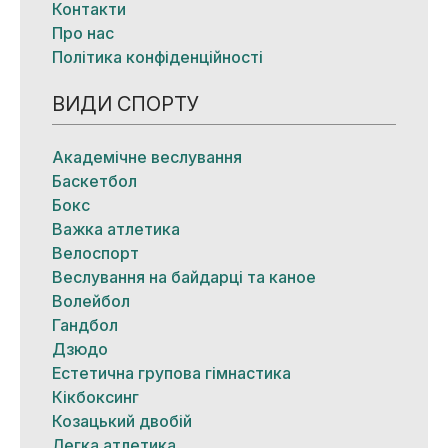
Контакти
Про нас
Політика конфіденційності
ВИДИ СПОРТУ
Академічне веслування
Баскетбол
Бокс
Важка атлетика
Велоспорт
Веслування на байдарці та каное
Волейбол
Гандбол
Дзюдо
Естетична групова гімнастика
Кікбоксинг
Козацький двобій
Легка атлетика