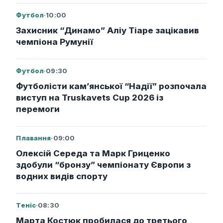
Футбол
·
10:00
Захисник “Динамо” Аліу Тіаре зацікавив
чемпіона Румунії
Футбол
·
09:30
Футболісти кам’янської “Надії” розпочала
виступ на Truskavets Cup 2026 із
перемоги
Плавання
·
09:00
Олексій Середа та Марк Гриценко
здобули “бронзу” чемпіонату Європи з
водних видів спорту
Теніс
·
08:30
Марта Костюк пробилася до третього