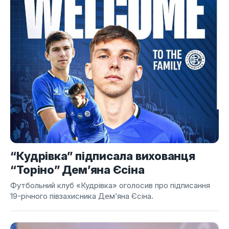
“Кудрівка” підписала вихованця
“Торіно” Дем’яна Єсіна
Футбольний клуб «Кудрівка» оголосив про підписання
19-річного півзахисника Дем’яна Єсіна.